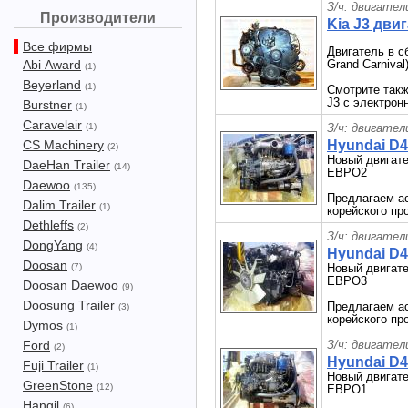
З/ч: двигател
Производители
Kia J3 дви
Все фирмы
Двигатель в с
Abi Award
Grand Carnival)
(1)
Beyerland
(1)
Смотрите так
J3 с электрон
Burstner
(1)
Caravelair
(1)
З/ч: двигател
CS Machinery
Hyundai D4
(2)
Новый двигате
DaeHan Trailer
(14)
ЕВРО2
Daewoo
(135)
Предлагаем ас
Dalim Trailer
(1)
корейского п
Dethleffs
(2)
З/ч: двигател
DongYang
(4)
Hyundai D4
Doosan
(7)
Новый двигате
ЕВРО3
Doosan Daewoo
(9)
Doosung Trailer
Предлагаем ас
(3)
корейского п
Dymos
(1)
Ford
З/ч: двигател
(2)
Hyundai D4
Fuji Trailer
(1)
Новый двигате
GreenStone
(12)
ЕВРО1
Hangil
(6)