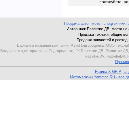
пожалуйста, н
Продажа авто-, мото-, спецтехники, 
Авторынок Развитие ДВ, места на ав
Продажа техники, общие вопро
Продажа запчастей и расходник
Варианты названия компании: АвтоПодгороденка, ООО Техснаб
Владивосток,авторынок на Подгороденке, ГК Развитие ДВ, Развитие ДВ,
Razvitie-DV, RazvitieDV,
Правил
Резина X-GRIP | э
Мотомагазин Yamotori.RU - всё д