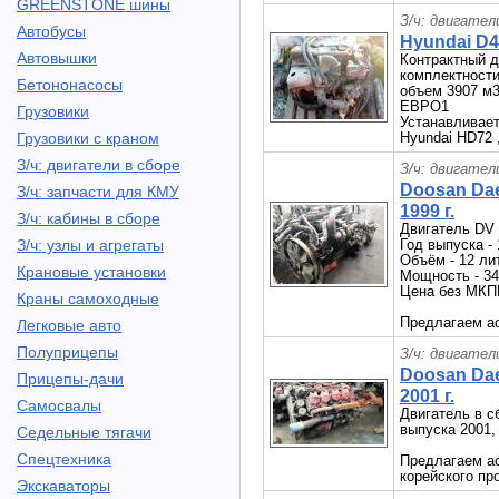
GREENSTONE шины
З/ч: двигател
Автобусы
Hyundai D4
Автовышки
Контрактный д
комплектности
Бетононасосы
объем 3907 м
ЕВРО1
Грузовики
Устанавливает
Грузовики с краном
Hyundai HD72 
З/ч: двигатели в сборе
З/ч: двигател
Doosan Da
З/ч: запчасти для КМУ
1999 г.
З/ч: кабины в сборе
Двигатель DV 
З/ч: узлы и агрегаты
Год выпуска - 
Объём - 12 ли
Крановые установки
Мощность - 34
Цена без МКП
Краны самоходные
Предлагаем ас
Легковые авто
Полуприцепы
З/ч: двигател
Doosan Da
Прицепы-дачи
2001 г.
Самосвалы
Двигатель в 
выпуска 2001,
Седельные тягачи
Спецтехника
Предлагаем ас
корейского про
Экскаваторы