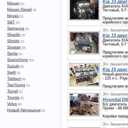
Kia J3 дви
Nissan
(1)
Двигатель KIA
Nissan Diesel
Тестовый, 5-7 
(4)
Novas
(1)
Предлагаем ас
S&T
корейского про
(1)
Samsung
(2)
З/ч: двигател
Shaolin
Kia J3 дви
(1)
Двигатель KIA
Shmitz
(1)
Тестовый, 5-7 
Soosan
(3)
Предлагаем ас
Sprite
(1)
корейского про
SsangYong
(21)
З/ч: двигател
Suzuki
(4)
Kia J3 дви
Swift
(1)
Новый двигате
- 125 л.с. Ря
Tabbert
(3)
TaeYoung
(1)
Предлагаем ас
Tongil
(1)
З/ч: двигател
Toyota
(7)
Hyundai D6
Volvo
Б/у двигатель
(2)
Пробег - 86 00
Новый Авторынок
(1)
Коробка перед
З/ч: двигател