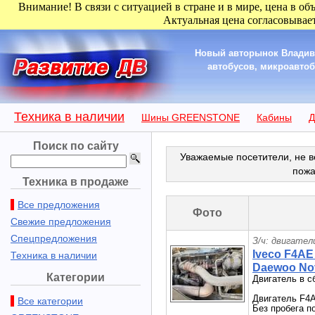
Внимание! В связи с ситуацией в стране и в мире, цена в об
Актуальная цена согласовывает
Новый авторынок Владиво
автобусов, микроавтобу
Техника в наличии
Шины GREENSTONE
Кабины
Д
Поиск по сайту
Уважаемые посетители, не в
пожа
Техника в продаже
Все предложения
Фото
Свежие предложения
Спецпредложения
З/ч: двигател
Iveco F4AE
Техника в наличии
Daewoo Nov
Категории
Двигатель в 
Двигатель F4A
Все категории
Без пробега п