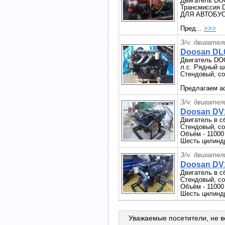
Двигатель DO
Трансмиссия 
ДЛЯ АВТОБУ
Пред...
>>>
З/ч: двигател
Doosan DL0
Двигатель DOO
л.с. Рядный ш
Стендовый, со
Предлагаем ас
З/ч: двигател
Doosan DV
Двигатель в 
Стендовый, со
Объём - 11000
Шесть цилиндр
З/ч: двигател
Doosan DV
Двигатель в 
Стендовый, со
Объём - 11000
Шесть цилиндр
Уважаемые посетители, не в