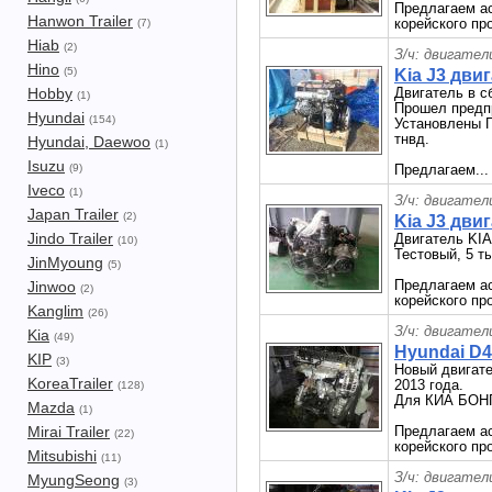
Предлагаем ас
Hanwon Trailer
корейского п
(7)
Hiab
(2)
З/ч: двигател
Hino
(5)
Kia J3 дви
Hobby
Двигатель в сб
(1)
Прошел предп
Hyundai
(154)
Установлены
тнвд.
Hyundai, Daewoo
(1)
Isuzu
(9)
Предлагаем..
Iveco
(1)
З/ч: двигател
Japan Trailer
(2)
Kia J3 дви
Jindo Trailer
Двигатель KIA
(10)
Тестовый, 5 ты
JinMyoung
(5)
Предлагаем ас
Jinwoo
(2)
корейского пр
Kanglim
(26)
З/ч: двигател
Kia
(49)
Hyundai D4
KIP
(3)
Новый двигат
KoreaTrailer
2013 года.
(128)
Для КИА БОНГ
Mazda
(1)
Mirai Trailer
Предлагаем ас
(22)
корейского про
Mitsubishi
(11)
З/ч: двигател
MyungSeong
(3)