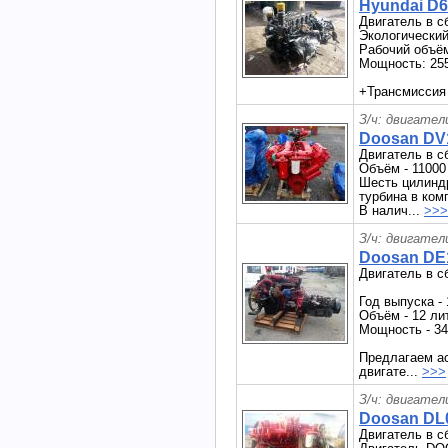
Hyundai D6
Двигатель в с
Экологический
Рабочий объём
Мощность: 255
+Трансмиссия
З/ч: двигател
Doosan DV1
Двигатель в 
Объём - 11000
Шесть цилиндр
турбина в ком
В налич...
>>>
З/ч: двигател
Doosan DE1
Двигатель в 
Год выпуска - 
Объём - 12 ли
Мощность - 34
Предлагаем а
двигате...
>>>
З/ч: двигател
Doosan DL0
Двигатель в с