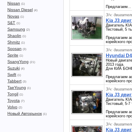
Nissan
(1)
Предлагаем..
Nissan Diesel
(4)
З/ч: двигател
Novas
(1)
Kia J3 дви
S&T
(1)
Двигатель KIA
Samsung
Тестовый, 5 ты
(2)
Shaolin
(1)
Предлагаем ас
корейского пр
Shmitz
(1)
Soosan
(3)
З/ч: двигател
Sprite
Hyundai D4
(1)
Новый двигат
SsangYong
(21)
2013 года.
Suzuki
Для КИА БОНГ
(4)
Swift
(1)
Предлагаем ас
Tabbert
корейского про
(3)
TaeYoung
(1)
З/ч: двигател
Tongil
Kia J3 дви
(1)
Двигатель KIA
Toyota
(7)
Тестовый, 5-7 
Volvo
(2)
Предлагаем ас
Новый Авторынок
(1)
корейского про
З/ч: двигател
Kia J3 дви