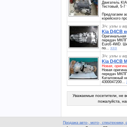
Двигатель KIA
Тестовый, 5-7 
Предлагаем ас
корейского про
З/ч: узлы и а
Kia D4CB 
Оригинальная
передач МКПП
Euro5 4WD. Ше
по...
>>>
З/ч: узлы и а
Kia D4CB М
Новая, оригин
Новая оригина
передач МКПП
Каталожный но
4300047200...
Уважаемые посетители, не в
пожалуйста, н
Продажа авто-, мото-, спецтехники, 