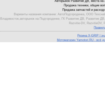
Авторынок Развитие ДВ, места на ав
Продажа техники, общие вопро
Продажа запчастей и расходник
Варианты названия компании: АвтоПодгороденка, ООО Техснаб
Владивосток,авторынок на Подгороденке, ГК Развитие ДВ, Развитие ДВ,
Razvitie-DV, RazvitieDV,
Правил
Резина X-GRIP | э
Мотомагазин Yamotori.RU - всё д