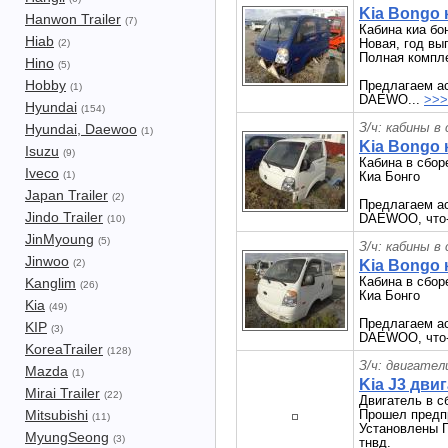
Kia Bongo 
Hanwon Trailer
(7)
Кабина киа бо
Hiab
Новая, год вы
(2)
Полная компл
Hino
(5)
Hobby
Предлагаем а
(1)
DAEWO...
>>>
Hyundai
(154)
З/ч: кабины в
Hyundai, Daewoo
(1)
Kia Bongo 
Isuzu
(9)
Кабина в сбор
Iveco
(1)
Киа Бонго
Japan Trailer
(2)
Предлагаем а
Jindo Trailer
DAEWOO, что-т
(10)
JinMyoung
(5)
З/ч: кабины в
Jinwoo
(2)
Kia Bongo 
Кабина в сбор
Kanglim
(26)
Киа Бонго
Kia
(49)
Предлагаем а
KIP
(3)
DAEWOO, что-т
KoreaTrailer
(128)
З/ч: двигател
Mazda
(1)
Kia J3 дви
Mirai Trailer
(22)
Двигатель в сб
Mitsubishi
Прошел предп
(11)
Установлены
MyungSeong
(3)
тнвд.