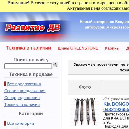
Внимание! В связи с ситуацией в стране и в мире, цена в об
Актуальная цена согласовывает
Новый авторынок Владиво
автобусов, микроавтобу
Техника в наличии
Шины GREENSTONE
Кабины
Д
Поиск по сайту
Уважаемые посетители, не в
пожа
Техника в продаже
Все предложения
Фото
Свежие предложения
Спецпредложения
З/ч: узлы и а
Kia BONGO
Техника в наличии
043219365
Категории
Протестирован
для КИА БОНГ
2.9L.
Все категории
Подходят для 