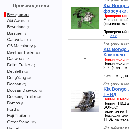
З/ч: узлы и а
Производители
Kia Bongo 
форсунки,
Все фирмы
Проверенные к
Механический
Abi Award
(1)
(комплект для
Beyerland
(1)
Проверенный 
Burstner
(1)
э...
>>>
Caravelair
(1)
З/ч: узлы и а
CS Machinery
(2)
Kia Bongo 
DaeHan Trailer
(14)
Комплект.
Daewoo
(135)
Новый механич
Новый механи
Dalim Trailer
(1)
2.9L (комплек
Dethleffs
(2)
Комплект для 
DongYang
(4)
Doosan
З/ч: узлы и а
(7)
Kia Bongo 
Doosan Daewoo
(9)
ТНВД
Doosung Trailer
(3)
Новый, в нали
Dymos
Новый ТНВД дл
(1)
BONGO)
Ford
(2)
Гарантия на Т
Fuji Trailer
Подходит для 
(1)
ТНВД на меха
GreenStone
(12)
З/ч: кабины в
Hangil
(6)