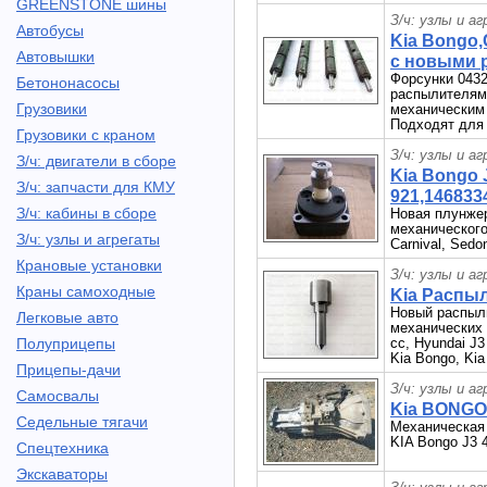
GREENSTONE шины
З/ч: узлы и а
Автобусы
Kia Bongo,
Автовышки
с новыми 
Форсунки 0432
Бетононасосы
распылителями
Грузовики
механическим 
Подходят для 
Грузовики с краном
З/ч: узлы и а
З/ч: двигатели в сборе
Kia Bongo 
З/ч: запчасти для КМУ
921,146833
З/ч: кабины в сборе
Новая плунжер
механического
З/ч: узлы и агрегаты
Carnival, Sed
Крановые установки
З/ч: узлы и а
Краны самоходные
Kia Распы
Новый распыл
Легковые авто
механических 
Полуприцепы
сс, Hyundai J3
Kia Bongo, Kia
Прицепы-дачи
З/ч: узлы и а
Самосвалы
Kia BONGO
Седельные тягачи
Механическая
KIA Bongo J3 4
Спецтехника
Экскаваторы