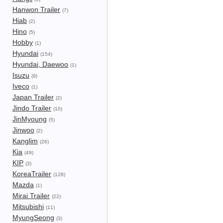
Hanwon Trailer
(7)
Hiab
(2)
Hino
(5)
Hobby
(1)
Hyundai
(154)
Hyundai, Daewoo
(1)
Isuzu
(9)
Iveco
(1)
Japan Trailer
(2)
Jindo Trailer
(10)
JinMyoung
(5)
Jinwoo
(2)
Kanglim
(26)
Kia
(49)
KIP
(3)
KoreaTrailer
(128)
Mazda
(1)
Mirai Trailer
(22)
Mitsubishi
(11)
MyungSeong
(3)