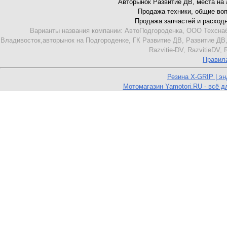
Авторынок Развитие ДВ, места на ав
Продажа техники, общие вопро
Продажа запчастей и расходник
Варианты названия компании: АвтоПодгороденка, ООО Техснаб
Владивосток,авторынок на Подгороденке, ГК Развитие ДВ, Развитие ДВ,
Razvitie-DV, RazvitieDV,
Правил
Резина X-GRIP | э
Мотомагазин Yamotori.RU - всё д