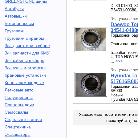
GREENSTONE шины
DL30-01800, 3
Автобусы
P34531-00680,
Автовышки
З/ч: узлы и а
Бетононасосы
Daewoo То
34541-0488
Грузовики
Тормозной ба
Грузовики с краном
Оригинал, но
З/ч: двигатели в сборе
Барабан тор
З/ч: запчасти для КМУ
ULTRA NOVUS F
З/ч: кабины в сборе
...
>>>
З/ч: узлы и агрегаты
З/ч: узлы и а
Крановые установки
Hyundai Т
517616B000
Краны самоходные
Тормозной Бар
Легковые авто
6B000
Новый
Полуприцепы
Hyundai KIA 5
Прицепы-дачи
Самосвалы
Уважаемые посетители, не в
Седельные тягачи
пожалуйста, н
Спецтехника
Экскаваторы