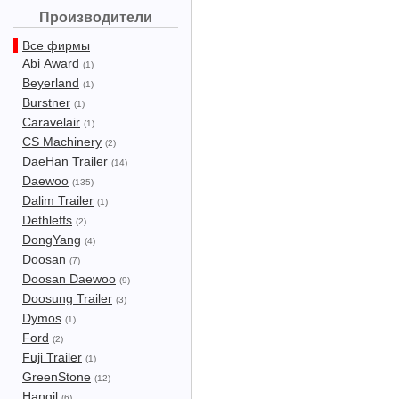
Производители
Все фирмы
Abi Award
(1)
Beyerland
(1)
Burstner
(1)
Caravelair
(1)
CS Machinery
(2)
DaeHan Trailer
(14)
Daewoo
(135)
Dalim Trailer
(1)
Dethleffs
(2)
DongYang
(4)
Doosan
(7)
Doosan Daewoo
(9)
Doosung Trailer
(3)
Dymos
(1)
Ford
(2)
Fuji Trailer
(1)
GreenStone
(12)
Hangil
(6)