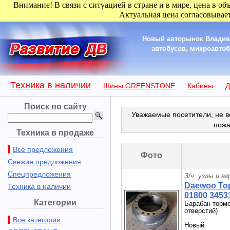
Внимание! В связи с ситуацией в стране и в мире, цена в об
Актуальная цена согласовывает
Новый авторынок Владиво
автобусов, микроавтобу
Техника в наличии
Шины GREENSTONE
Кабины
Д
Поиск по сайту
Уважаемые посетители, не в
пожа
Техника в продаже
Все предложения
Фото
Свежие предложения
Спецпредложения
З/ч: узлы и а
Daewoo То
Техника в наличии
01800 3453
Категории
Барабан тормо
отверстий)
Все категории
Новый