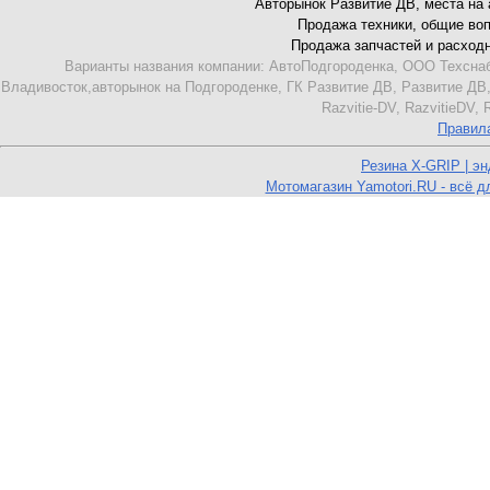
Авторынок Развитие ДВ, места на ав
Продажа техники, общие вопро
Продажа запчастей и расходник
Варианты названия компании: АвтоПодгороденка, ООО Техснаб
Владивосток,авторынок на Подгороденке, ГК Развитие ДВ, Развитие ДВ,
Razvitie-DV, RazvitieDV,
Правил
Резина X-GRIP | э
Мотомагазин Yamotori.RU - всё д