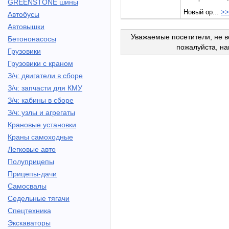
GREENSTONE шины
Новый ор...
>>
Автобусы
Автовышки
Уважаемые посетители, не в
Бетононасосы
пожалуйста, н
Грузовики
Грузовики с краном
З/ч: двигатели в сборе
З/ч: запчасти для КМУ
З/ч: кабины в сборе
З/ч: узлы и агрегаты
Крановые установки
Краны самоходные
Легковые авто
Полуприцепы
Прицепы-дачи
Самосвалы
Седельные тягачи
Спецтехника
Экскаваторы