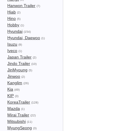
Hanwon Trailer
(7)
Hiab
(2)
Hino
(5)
Hobby
(1)
Hyundai
(154)
Hyundai, Daewoo
(1)
Isuzu
(9)
Iveco
(1)
Japan Trailer
(2)
Jindo Trailer
(10)
JinMyoung
(5)
Jinwoo
(2)
Kanglim
(26)
Kia
(49)
KIP
(3)
KoreaTrailer
(128)
Mazda
(1)
Mirai Trailer
(22)
Mitsubishi
(11)
MyungSeong
(3)