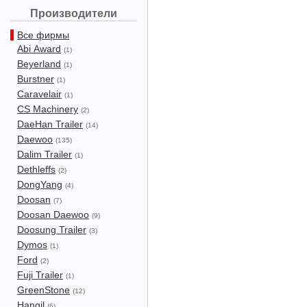
Производители
Все фирмы
Abi Award
(1)
Beyerland
(1)
Burstner
(1)
Caravelair
(1)
CS Machinery
(2)
DaeHan Trailer
(14)
Daewoo
(135)
Dalim Trailer
(1)
Dethleffs
(2)
DongYang
(4)
Doosan
(7)
Doosan Daewoo
(9)
Doosung Trailer
(3)
Dymos
(1)
Ford
(2)
Fuji Trailer
(1)
GreenStone
(12)
Hangil
(6)