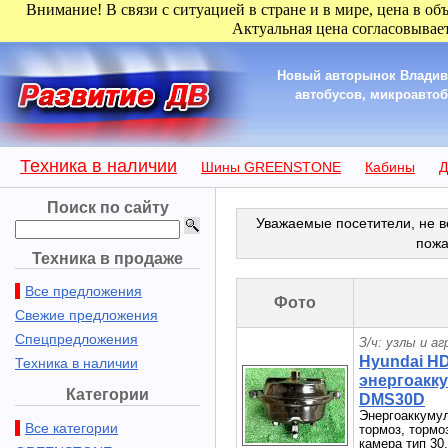
Внимание! В связи с ситуацией в стране и в мире, цена в об
Актуальная цена согласовывает
Новый авторынок Владиво
автобусов, микроавтобу
Техника в наличии
Шины GREENSTONE
Кабины
Д
Поиск по сайту
Уважаемые посетители, не в
пожа
Техника в продаже
Все предложения
Фото
Свежие предложения
Спецпредложения
З/ч: узлы и а
Hyundai H
Техника в наличии
энергоакку
Категории
DMS30D
Энергоаккумул
Все категории
тормоз, тормо
камера тип 30