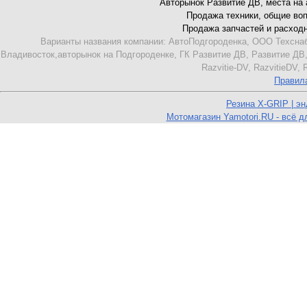
Авторынок Развитие ДВ, места на ав
Продажа техники, общие вопро
Продажа запчастей и расходник
Варианты названия компании: АвтоПодгороденка, ООО Техснаб
Владивосток,авторынок на Подгороденке, ГК Развитие ДВ, Развитие ДВ,
Razvitie-DV, RazvitieDV,
Правил
Резина X-GRIP | э
Мотомагазин Yamotori.RU - всё д