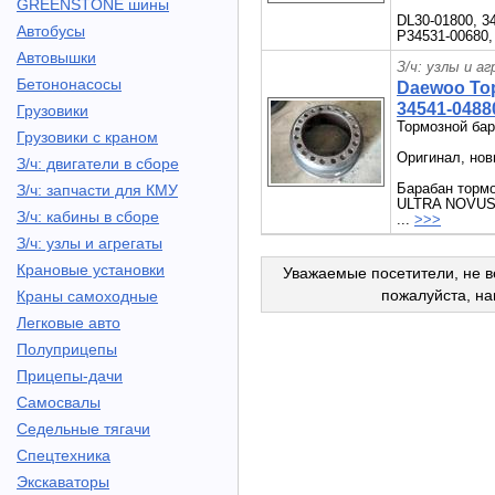
GREENSTONE шины
DL30-01800, 3
Автобусы
P34531-00680,
Автовышки
З/ч: узлы и а
Бетононасосы
Daewoo То
34541-0488
Грузовики
Тормозной ба
Грузовики с краном
Оригинал, но
З/ч: двигатели в сборе
Барабан тор
З/ч: запчасти для КМУ
ULTRA NOVUS F
З/ч: кабины в сборе
...
>>>
З/ч: узлы и агрегаты
Крановые установки
Уважаемые посетители, не в
пожалуйста, н
Краны самоходные
Легковые авто
Полуприцепы
Прицепы-дачи
Самосвалы
Седельные тягачи
Спецтехника
Экскаваторы