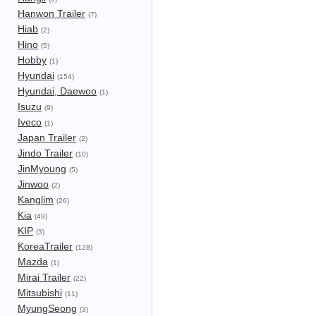
Hanwon Trailer
(7)
Hiab
(2)
Hino
(5)
Hobby
(1)
Hyundai
(154)
Hyundai, Daewoo
(1)
Isuzu
(9)
Iveco
(1)
Japan Trailer
(2)
Jindo Trailer
(10)
JinMyoung
(5)
Jinwoo
(2)
Kanglim
(26)
Kia
(49)
KIP
(3)
KoreaTrailer
(128)
Mazda
(1)
Mirai Trailer
(22)
Mitsubishi
(11)
MyungSeong
(3)