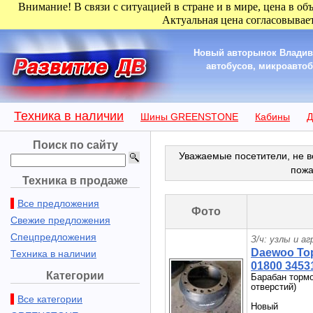
Внимание! В связи с ситуацией в стране и в мире, цена в об
Актуальная цена согласовывает
Новый авторынок Владиво
автобусов, микроавтобу
Техника в наличии
Шины GREENSTONE
Кабины
Д
Поиск по сайту
Уважаемые посетители, не в
пожа
Техника в продаже
Все предложения
Фото
Свежие предложения
Спецпредложения
З/ч: узлы и а
Daewoo То
Техника в наличии
01800 3453
Категории
Барабан тормо
отверстий)
Все категории
Новый