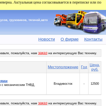
 неверна. Актуальная цена согласовывается в переписке или по
сов, грузовиков, тягачей,авто
Новости
О фирме
Контакты
заказ
равьте, пожалуйста, нам
на интересующую Вас технику.
Цена,
Местоположение
Год
руб.
лями
Владивосток
-
12500
go c механическим ТНВД,
заказ
равьте, пожалуйста, нам
на интересующую Вас технику.