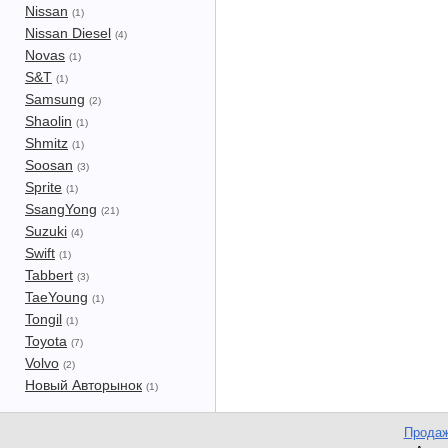
Nissan
(1)
Nissan Diesel
(4)
Novas
(1)
S&T
(1)
Samsung
(2)
Shaolin
(1)
Shmitz
(1)
Soosan
(3)
Sprite
(1)
SsangYong
(21)
Suzuki
(4)
Swift
(1)
Tabbert
(3)
TaeYoung
(1)
Tongil
(1)
Toyota
(7)
Volvo
(2)
Новый Авторынок
(1)
Продаж