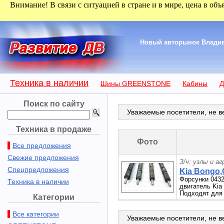
Внимание! В связи с ситуацией в стране и в мире, цена в объ
Новый авторынок Владиво
Техника в наличии
Шины GREENSTONE
Кабины
Д
Поиск по сайту
Уважаемые посетители, не ве
Техника в продаже
Фото
Все предложения
Свежие предложения
З/ч: узлы и а
Спецпредложения
Kia Bongo,
Форсунки 0432
Техника в наличии
двигатель Kia 
Подходят для 
Категории
Все категории
Уважаемые посетители, не ве