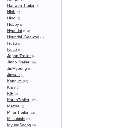
Hanwon Trailer
(7)
Hiab
(2)
Hino
(5)
Hobby
(1)
Hyundai
(154)
Hyundai, Daewoo
(1)
Isuzu
(9)
Iveco
(1)
Japan Trailer
(2)
Jindo Trailer
(10)
JinMyoung
(5)
Jinwoo
(2)
Kanglim
(26)
Kia
(49)
KIP
(3)
KoreaTrailer
(128)
Mazda
(1)
Mirai Trailer
(22)
Mitsubishi
(11)
MyungSeong
(3)