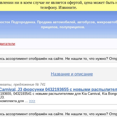
явлении ни в коем случае не является офертой, цена может быть
телефону. Извините.
сток Подгороденка. Продажа автомобилей, автобусов, микроавтобу
прицепов, полуприцепов.
вигатели
сь ассортимент отображён на сайте. Не нашли то, что нужно? Отп
Название и описание
грегаты, предложение № 741
Carnival, J3 форсунки 0432193655 с новыми распылите
193655, 0432193541 с новыми распылителями для Kia Carnival, Kia Bon
J3.
комплекта для ...
>>>
сь ассортимент отображён на сайте. Не нашли то, что нужно? Отп