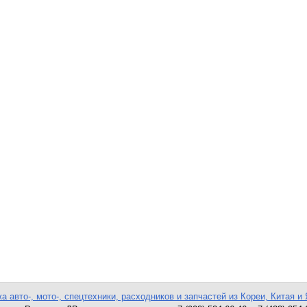
а авто-, мото-, спецтехники, расходников и запчастей из Кореи, Китая и 