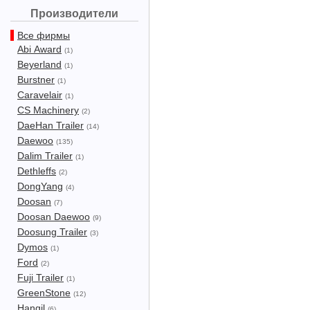
Производители
Все фирмы
Abi Award
(1)
Beyerland
(1)
Burstner
(1)
Caravelair
(1)
CS Machinery
(2)
DaeHan Trailer
(14)
Daewoo
(135)
Dalim Trailer
(1)
Dethleffs
(2)
DongYang
(4)
Doosan
(7)
Doosan Daewoo
(9)
Doosung Trailer
(3)
Dymos
(1)
Ford
(2)
Fuji Trailer
(1)
GreenStone
(12)
Hangil
(6)