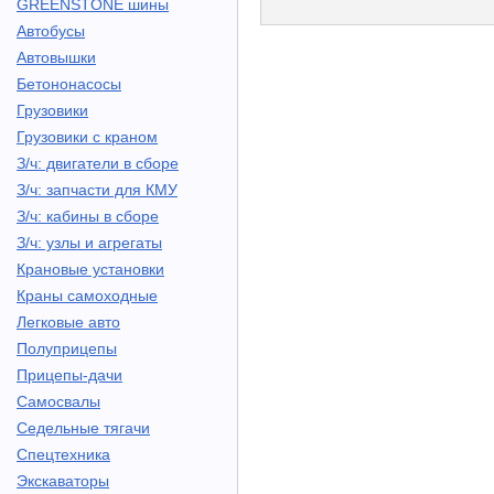
GREENSTONE шины
Автобусы
Автовышки
Бетононасосы
Грузовики
Грузовики с краном
З/ч: двигатели в сборе
З/ч: запчасти для КМУ
З/ч: кабины в сборе
З/ч: узлы и агрегаты
Крановые установки
Краны самоходные
Легковые авто
Полуприцепы
Прицепы-дачи
Самосвалы
Седельные тягачи
Спецтехника
Экскаваторы