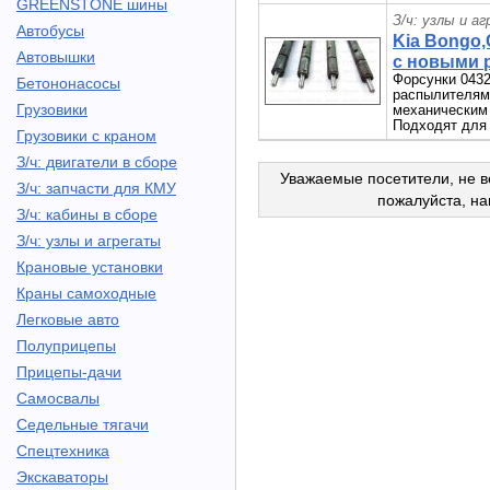
GREENSTONE шины
З/ч: узлы и а
Автобусы
Kia Bongo,
Автовышки
с новыми 
Форсунки 0432
Бетононасосы
распылителями
Грузовики
механическим 
Подходят для 
Грузовики с краном
З/ч: двигатели в сборе
Уважаемые посетители, не в
З/ч: запчасти для КМУ
пожалуйста, н
З/ч: кабины в сборе
З/ч: узлы и агрегаты
Крановые установки
Краны самоходные
Легковые авто
Полуприцепы
Прицепы-дачи
Самосвалы
Седельные тягачи
Спецтехника
Экскаваторы