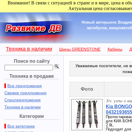
Внимание! В связи с ситуацией в стране и в мире, цена в об
Актуальная цена согласовывает
Новый авторынок Владиво
автобусов, микроавтобу
Техника в наличии
Шины GREENSTONE
Кабины
Д
Поиск по сайту
Уважаемые посетители, не в
пожа
Техника в продаже
Все предложения
Фото
Свежие предложения
Спецпредложения
З/ч: узлы и а
Kia BONGO
Техника в наличии
043219365
Категории
Протестирован
для КИА БОНГ
2.9L.
Все категории
Подходят для 