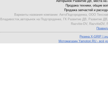
Авторынок Развитие ДВ, места на ав
Продажа техники, общие вопро
Продажа запчастей и расходник
Варианты названия компании: АвтоПодгороденка, ООО Техснаб
Владивосток,авторынок на Подгороденке, ГК Развитие ДВ, Развитие ДВ,
Razvitie-DV, RazvitieDV,
Правил
Резина X-GRIP | э
Мотомагазин Yamotori.RU - всё д