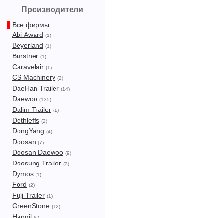
Производители
Все фирмы
Abi Award
(1)
Beyerland
(1)
Burstner
(1)
Caravelair
(1)
CS Machinery
(2)
DaeHan Trailer
(14)
Daewoo
(135)
Dalim Trailer
(1)
Dethleffs
(2)
DongYang
(4)
Doosan
(7)
Doosan Daewoo
(9)
Doosung Trailer
(3)
Dymos
(1)
Ford
(2)
Fuji Trailer
(1)
GreenStone
(12)
Hangil
(6)