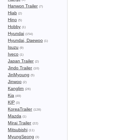
Hanwon Trailer
(7)
Hiab
(2)
Hino
(5)
Hobby
(1)
Hyundai
(154)
Hyundai, Daewoo
(1)
Isuzu
(9)
Iveco
(1)
Japan Trailer
(2)
Jindo Trailer
(10)
JinMyoung
(5)
Jinwoo
(2)
Kanglim
(26)
Kia
(49)
KIP
(3)
KoreaTrailer
(128)
Mazda
(1)
Mirai Trailer
(22)
Mitsubishi
(11)
MyungSeong
(3)