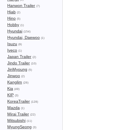
Hanwon Trailer
(7)
Hiab
(2)
Hino
(5)
Hobby
(1)
Hyundai
(154)
Hyundai, Daewoo
(1)
Isuzu
(9)
Iveco
(1)
Japan Trailer
(2)
Jindo Trailer
(10)
JinMyoung
(5)
Jinwoo
(2)
Kanglim
(26)
Kia
(49)
KIP
(3)
KoreaTrailer
(128)
Mazda
(1)
Mirai Trailer
(22)
Mitsubishi
(11)
MyungSeong
(3)