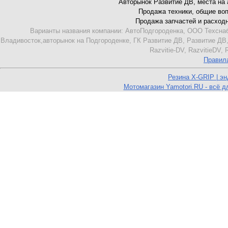
Авторынок Развитие ДВ, места на ав
Продажа техники, общие вопро
Продажа запчастей и расходник
Варианты названия компании: АвтоПодгороденка, ООО Техснаб
Владивосток,авторынок на Подгороденке, ГК Развитие ДВ, Развитие ДВ,
Razvitie-DV, RazvitieDV,
Правил
Резина X-GRIP | э
Мотомагазин Yamotori.RU - всё д