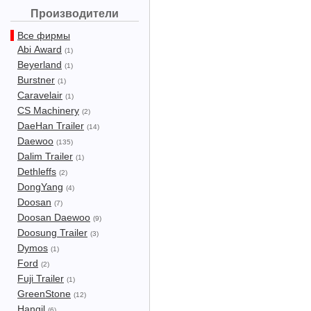
Производители
Все фирмы
Abi Award
(1)
Beyerland
(1)
Burstner
(1)
Caravelair
(1)
CS Machinery
(2)
DaeHan Trailer
(14)
Daewoo
(135)
Dalim Trailer
(1)
Dethleffs
(2)
DongYang
(4)
Doosan
(7)
Doosan Daewoo
(9)
Doosung Trailer
(3)
Dymos
(1)
Ford
(2)
Fuji Trailer
(1)
GreenStone
(12)
Hangil
(6)