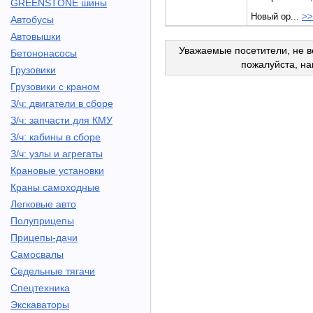
GREENSTONE шины
Новый ор...
>>
Автобусы
Автовышки
Уважаемые посетители, не в
Бетононасосы
пожалуйста, н
Грузовики
Грузовики с краном
З/ч: двигатели в сборе
З/ч: запчасти для КМУ
З/ч: кабины в сборе
З/ч: узлы и агрегаты
Крановые установки
Краны самоходные
Легковые авто
Полуприцепы
Прицепы-дачи
Самосвалы
Седельные тягачи
Спецтехника
Экскаваторы