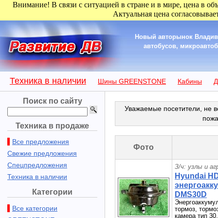
Внимание! В связи с ситуацией в стране и в мире, цена в об
Актуальная цена согласовывает
Новый авторынок Владиво
автобусов, микроавтобу
Техника в наличии
Шины GREENSTONE
Кабины
Д
Поиск по сайту
Уважаемые посетители, не в
пожа
Техника в продаже
Все предложения
Фото
Свежие предложения
Спецпредложения
З/ч: узлы и а
Hyundai H
Техника в наличии
энергоакку
Категории
DMS30D
Энергоаккумул
Все категории
тормоз, тормо
камера тип 30