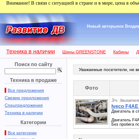
Внимание! В связи с ситуацией в стране и в мире, цена в объ
Новый авторынок Владиво
Техника в наличии
Шины GREENSTONE
Кабины
Д
Поиск по сайту
Уважаемые посетители, не ве
Техника в продаже
Фото
Все предложения
Свежие предложения
З/ч: двигател
Спецпредложения
Iveco F4AE
Двигатель в 
Техника в наличии
Двигатель F4A
Категории
Без пробега п
Все категории