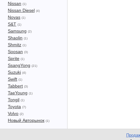
Nissan
(1)
Nissan Diesel
(4)
Novas
(1)
S&T
(1)
Samsung
(2)
Shaolin
(1)
Shmitz
(1)
Soosan
(3)
Sprite
(1)
SsangYong
(21)
Suzuki
(4)
Swift
(1)
Tabbert
(3)
TaeYoung
(1)
Tongil
(1)
Toyota
(7)
Volvo
(2)
Новый Авторынок
(1)
Продаж