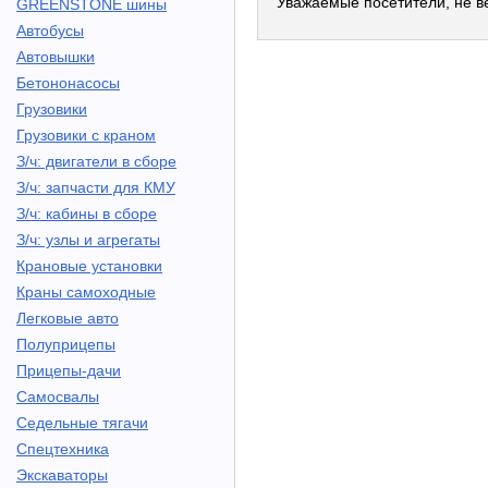
Уважаемые посетители, не ве
GREENSTONE шины
Автобусы
Автовышки
Бетононасосы
Грузовики
Грузовики с краном
З/ч: двигатели в сборе
З/ч: запчасти для КМУ
З/ч: кабины в сборе
З/ч: узлы и агрегаты
Крановые установки
Краны самоходные
Легковые авто
Полуприцепы
Прицепы-дачи
Самосвалы
Седельные тягачи
Спецтехника
Экскаваторы