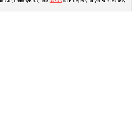
заказ
равьте, пожалуйста, нам
на интересующую Вас технику.