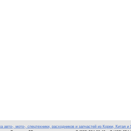
а авто-, мото-, спецтехники, расходников и запчастей из Кореи, Китая и 