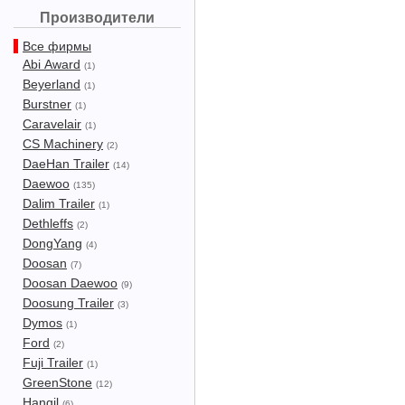
Производители
Все фирмы
Abi Award
(1)
Beyerland
(1)
Burstner
(1)
Caravelair
(1)
CS Machinery
(2)
DaeHan Trailer
(14)
Daewoo
(135)
Dalim Trailer
(1)
Dethleffs
(2)
DongYang
(4)
Doosan
(7)
Doosan Daewoo
(9)
Doosung Trailer
(3)
Dymos
(1)
Ford
(2)
Fuji Trailer
(1)
GreenStone
(12)
Hangil
(6)