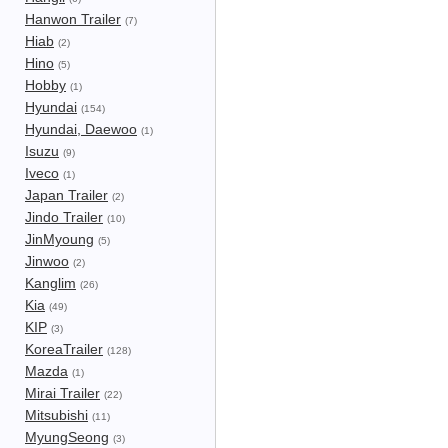
Hanwon Trailer
(7)
Hiab
(2)
Hino
(5)
Hobby
(1)
Hyundai
(154)
Hyundai, Daewoo
(1)
Isuzu
(9)
Iveco
(1)
Japan Trailer
(2)
Jindo Trailer
(10)
JinMyoung
(5)
Jinwoo
(2)
Kanglim
(26)
Kia
(49)
KIP
(3)
KoreaTrailer
(128)
Mazda
(1)
Mirai Trailer
(22)
Mitsubishi
(11)
MyungSeong
(3)