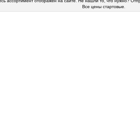
сь ассортимент отображён на сайте. Не нашли то, что нужно? Отп
Все цены стартовые.