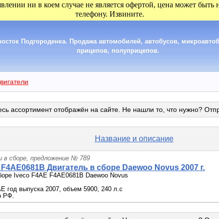
явлении ни в коем случае не является офертой, цена может быть
телефону. Извините.
сток Подгороденка. Продажа автомобилей, автобусов, микроавтобу
прицепов, полуприцепов.
вигатели
сь ассортимент отображён на сайте. Не нашли то, что нужно? Отп
Название и описание
и в сборе, предложение № 789
 F4AE0681B Двигатель в сборе Daewoo Novus 2007 г.
сборе Iveco F4AE F4AE0681B Daewoo Novus
E год выпуска 2007, объем 5900, 240 л.с
о РФ.