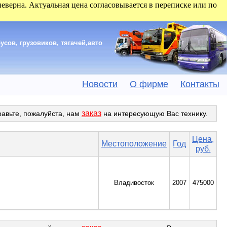
 неверна. Актуальная цена согласовывается в переписке или по
сов, грузовиков, тягачей,авто
Новости
О фирме
Контакты
заказ
равьте, пожалуйста, нам
на интересующую Вас технику.
Цена,
Местоположение
Год
руб.
Владивосток
2007
475000