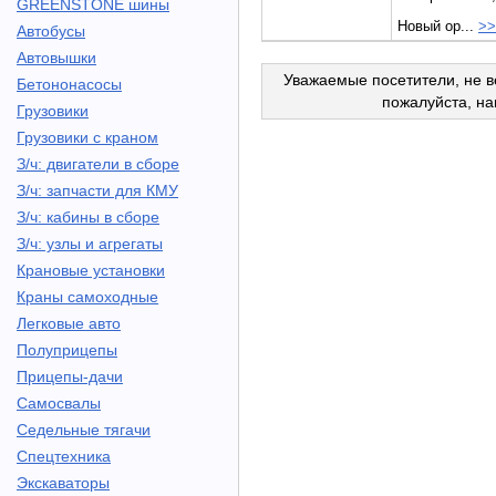
GREENSTONE шины
Новый ор...
>>
Автобусы
Автовышки
Уважаемые посетители, не в
Бетононасосы
пожалуйста, н
Грузовики
Грузовики с краном
З/ч: двигатели в сборе
З/ч: запчасти для КМУ
З/ч: кабины в сборе
З/ч: узлы и агрегаты
Крановые установки
Краны самоходные
Легковые авто
Полуприцепы
Прицепы-дачи
Самосвалы
Седельные тягачи
Спецтехника
Экскаваторы