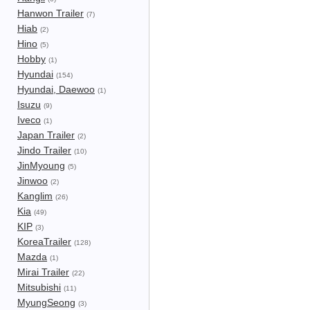
Hanwon Trailer
(7)
Hiab
(2)
Hino
(5)
Hobby
(1)
Hyundai
(154)
Hyundai, Daewoo
(1)
Isuzu
(9)
Iveco
(1)
Japan Trailer
(2)
Jindo Trailer
(10)
JinMyoung
(5)
Jinwoo
(2)
Kanglim
(26)
Kia
(49)
KIP
(3)
KoreaTrailer
(128)
Mazda
(1)
Mirai Trailer
(22)
Mitsubishi
(11)
MyungSeong
(3)