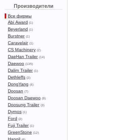
Производители
Все фирмы
Abi Award
(1)
Beyerland
(1)
Burstner
(1)
Caravelair
(1)
CS Machinery
(2)
DaeHan Trailer
(14)
Daewoo
(135)
Dalim Trailer
(1)
Dethleffs
(2)
DongYang
(4)
Doosan
(7)
Doosan Daewoo
(9)
Doosung Trailer
(3)
Dymos
(1)
Ford
(2)
Fuji Trailer
(1)
GreenStone
(12)
Hangil
(6)