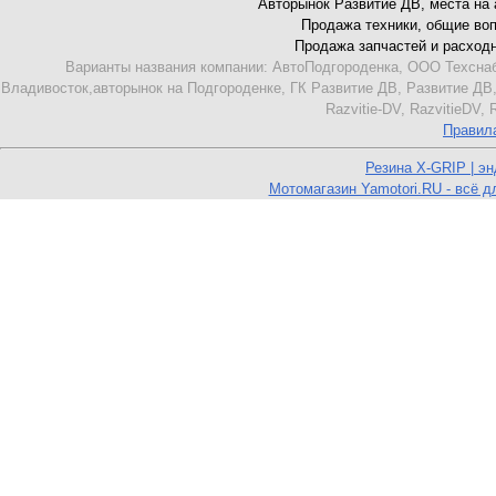
Авторынок Развитие ДВ, места на ав
Продажа техники, общие вопро
Продажа запчастей и расходник
Варианты названия компании: АвтоПодгороденка, ООО Техснаб
Владивосток,авторынок на Подгороденке, ГК Развитие ДВ, Развитие ДВ,
Razvitie-DV, RazvitieDV,
Правил
Резина X-GRIP | э
Мотомагазин Yamotori.RU - всё д