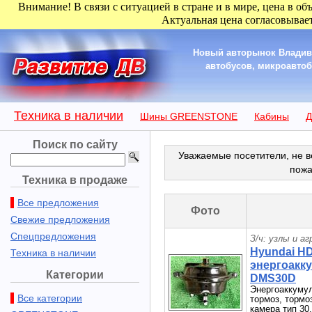
Внимание! В связи с ситуацией в стране и в мире, цена в об
Актуальная цена согласовывает
Новый авторынок Владиво
автобусов, микроавтобу
Техника в наличии
Шины GREENSTONE
Кабины
Д
Поиск по сайту
Уважаемые посетители, не в
пожа
Техника в продаже
Все предложения
Фото
Свежие предложения
Спецпредложения
З/ч: узлы и а
Hyundai H
Техника в наличии
энергоакку
Категории
DMS30D
Энергоаккумул
Все категории
тормоз, тормо
камера тип 30