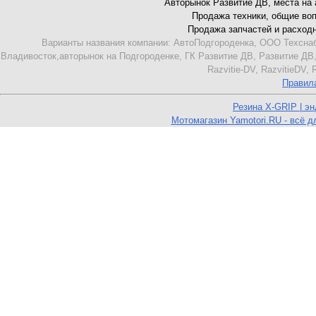
Авторынок Развитие ДВ, места на ав
Продажа техники, общие вопро
Продажа запчастей и расходник
Варианты названия компании: АвтоПодгороденка, ООО Техснаб
Владивосток,авторынок на Подгороденке, ГК Развитие ДВ, Развитие ДВ,
Razvitie-DV, RazvitieDV,
Правил
Резина X-GRIP | э
Мотомагазин Yamotori.RU - всё д