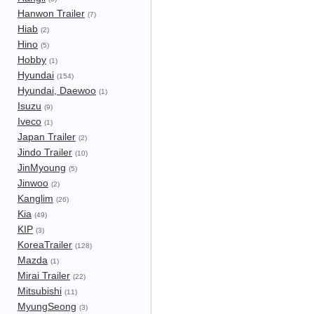
Hanwon Trailer
(7)
Hiab
(2)
Hino
(5)
Hobby
(1)
Hyundai
(154)
Hyundai, Daewoo
(1)
Isuzu
(9)
Iveco
(1)
Japan Trailer
(2)
Jindo Trailer
(10)
JinMyoung
(5)
Jinwoo
(2)
Kanglim
(26)
Kia
(49)
KIP
(3)
KoreaTrailer
(128)
Mazda
(1)
Mirai Trailer
(22)
Mitsubishi
(11)
MyungSeong
(3)