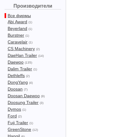
Производители
Все фирмы
Abi Award
(1)
Beyerland
(1)
Burstner
(1)
Caravelair
(1)
CS Machinery
(2)
DaeHan Trailer
(14)
Daewoo
(135)
Dalim Trailer
(1)
Dethleffs
(2)
DongYang
(4)
Doosan
(7)
Doosan Daewoo
(9)
Doosung Trailer
(3)
Dymos
(1)
Ford
(2)
Fuji Trailer
(1)
GreenStone
(12)
Hangil
(6)