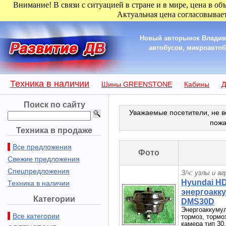
Внимание! В связи с ситуацией в стране и в мире, цена в об
Актуальная цена согласовывает
Новый авторынок Владиво
автобусов, микроавтобу
Техника в наличии
Шины GREENSTONE
Кабины
Д
Поиск по сайту
Уважаемые посетители, не в
пожа
Техника в продаже
Все предложения
Фото
Свежие предложения
Спецпредложения
З/ч: узлы и а
Hyundai H
Техника в наличии
энергоакку
Категории
DMS30D
Энергоаккумул
Все категории
тормоз, тормо
камера тип 30