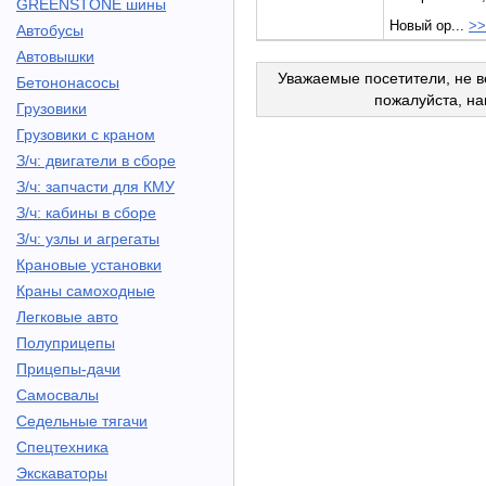
GREENSTONE шины
Новый ор...
>>
Автобусы
Автовышки
Уважаемые посетители, не в
Бетононасосы
пожалуйста, н
Грузовики
Грузовики с краном
З/ч: двигатели в сборе
З/ч: запчасти для КМУ
З/ч: кабины в сборе
З/ч: узлы и агрегаты
Крановые установки
Краны самоходные
Легковые авто
Полуприцепы
Прицепы-дачи
Самосвалы
Седельные тягачи
Спецтехника
Экскаваторы