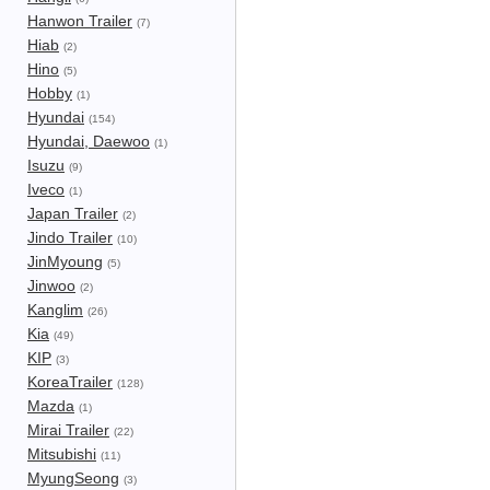
Hanwon Trailer
(7)
Hiab
(2)
Hino
(5)
Hobby
(1)
Hyundai
(154)
Hyundai, Daewoo
(1)
Isuzu
(9)
Iveco
(1)
Japan Trailer
(2)
Jindo Trailer
(10)
JinMyoung
(5)
Jinwoo
(2)
Kanglim
(26)
Kia
(49)
KIP
(3)
KoreaTrailer
(128)
Mazda
(1)
Mirai Trailer
(22)
Mitsubishi
(11)
MyungSeong
(3)