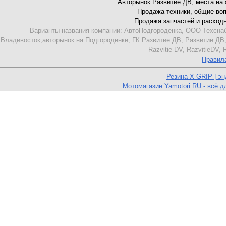
Авторынок Развитие ДВ, места на ав
Продажа техники, общие вопро
Продажа запчастей и расходник
Варианты названия компании: АвтоПодгороденка, ООО Техснаб
Владивосток,авторынок на Подгороденке, ГК Развитие ДВ, Развитие ДВ,
Razvitie-DV, RazvitieDV,
Правил
Резина X-GRIP | э
Мотомагазин Yamotori.RU - всё д