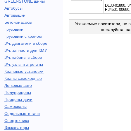
GREENSTONE шины
DL30-01800, 3
Автобусы
P34531-00680,
Автовышки
Бетононасосы
Уважаемые посетители, не в
Грузовики
пожалуйста, н
Грузовики с краном
З/ч: двигатели в сборе
З/ч: запчасти для КМУ
З/ч: кабины в сборе
З/ч: узлы и агрегаты
Крановые установки
Краны самоходные
Легковые авто
Полуприцепы
Прицепы-дачи
Самосвалы
Седельные тягачи
Спецтехника
Экскаваторы