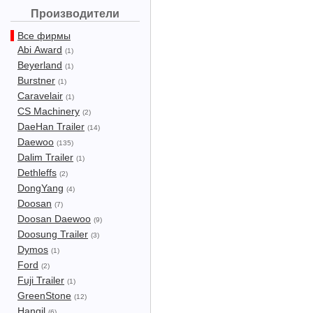
Производители
Все фирмы
Abi Award
(1)
Beyerland
(1)
Burstner
(1)
Caravelair
(1)
CS Machinery
(2)
DaeHan Trailer
(14)
Daewoo
(135)
Dalim Trailer
(1)
Dethleffs
(2)
DongYang
(4)
Doosan
(7)
Doosan Daewoo
(9)
Doosung Trailer
(3)
Dymos
(1)
Ford
(2)
Fuji Trailer
(1)
GreenStone
(12)
Hangil
(6)