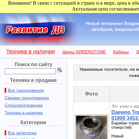
Внимание! В связи с ситуацией в стране и в мире, цена в об
Актуальная цена согласовывает
Новый авторынок Владиво
автобусов, микроавтобу
Техника в наличии
Шины GREENSTONE
Кабины
Д
Поиск по сайту
Уважаемые посетители, не в
пожа
Техника в продаже
Все предложения
Фото
Свежие предложения
Спецпредложения
З/ч: узлы и а
Daewoo То
Техника в наличии
01800 3453
Категории
Барабан тормо
отверстий)
Все категории
Новый