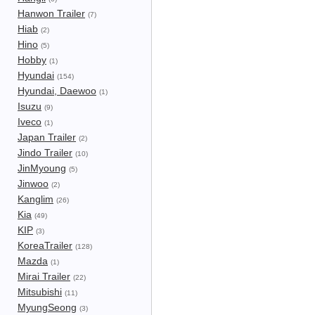
Hanwon Trailer
(7)
Hiab
(2)
Hino
(5)
Hobby
(1)
Hyundai
(154)
Hyundai, Daewoo
(1)
Isuzu
(9)
Iveco
(1)
Japan Trailer
(2)
Jindo Trailer
(10)
JinMyoung
(5)
Jinwoo
(2)
Kanglim
(26)
Kia
(49)
KIP
(3)
KoreaTrailer
(128)
Mazda
(1)
Mirai Trailer
(22)
Mitsubishi
(11)
MyungSeong
(3)