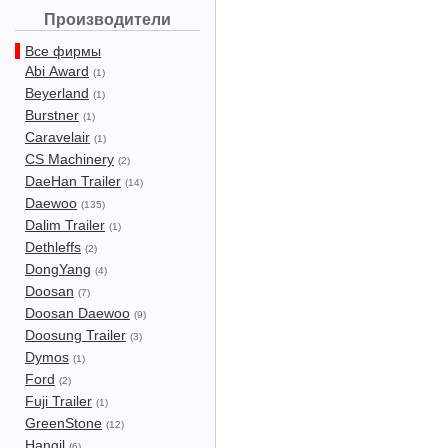
Производители
Все фирмы
Abi Award
(1)
Beyerland
(1)
Burstner
(1)
Caravelair
(1)
CS Machinery
(2)
DaeHan Trailer
(14)
Daewoo
(135)
Dalim Trailer
(1)
Dethleffs
(2)
DongYang
(4)
Doosan
(7)
Doosan Daewoo
(9)
Doosung Trailer
(3)
Dymos
(1)
Ford
(2)
Fuji Trailer
(1)
GreenStone
(12)
Hangil
(6)