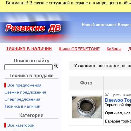
Внимание! В связи с ситуацией в стране и в мире, цена в объ
Новый авторынок Владиво
Техника в наличии
Шины GREENSTONE
Кабины
Д
Поиск по сайту
Уважаемые посетители, не ве
Техника в продаже
Фото
Все предложения
Свежие предложения
З/ч: узлы и а
Спецпредложения
Daewoo Тор
Тормозной ба
Техника в наличии
Оригинал, но
Категории
Барабан торм
Все категории