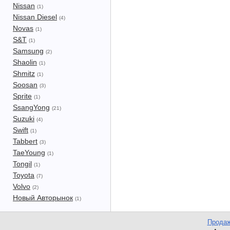
Nissan
(1)
Nissan Diesel
(4)
Novas
(1)
S&T
(1)
Samsung
(2)
Shaolin
(1)
Shmitz
(1)
Soosan
(3)
Sprite
(1)
SsangYong
(21)
Suzuki
(4)
Swift
(1)
Tabbert
(3)
TaeYoung
(1)
Tongil
(1)
Toyota
(7)
Volvo
(2)
Новый Авторынок
(1)
Продаж