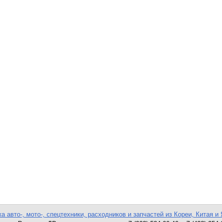
а авто-, мото-, спецтехники, расходников и запчастей из Кореи, Китая и 