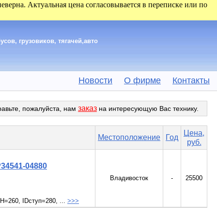
 неверна. Актуальная цена согласовывается в переписке или по
сов, грузовиков, тягачей,авто
Новости
О фирме
Контакты
заказ
равьте, пожалуйста, нам
на интересующую Вас технику.
Цена,
Местоположение
Год
руб.
P34541-04880
Владивосток
-
25500
260, IDступ=280, ...
>>>