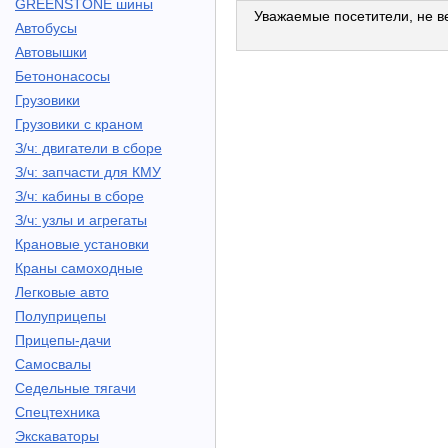
GREENSTONE шины
Уважаемые посетители, не ве
Автобусы
Автовышки
Бетононасосы
Грузовики
Грузовики с краном
З/ч: двигатели в сборе
З/ч: запчасти для КМУ
З/ч: кабины в сборе
З/ч: узлы и агрегаты
Крановые установки
Краны самоходные
Легковые авто
Полуприцепы
Прицепы-дачи
Самосвалы
Седельные тягачи
Спецтехника
Экскаваторы