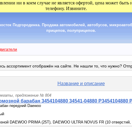
явлении ни в коем случае не является офертой, цена может быть
телефону. Извините.
сток Подгороденка. Продажа автомобилей, автобусов, микроавтобу
прицепов, полуприцепов.
вигатели
сь ассортимент отображён на сайте. Не нашли то, что нужно? Отп
Название и описание
грегаты, предложение № 804
мозной барабан 3454104880 34541-04880 P3454104880 
рабан передний Daewoo
вый
озной DAEWOO PRIMA (25T), DAEWOO ULTRA NOVUS FR (10 отверстий, H=