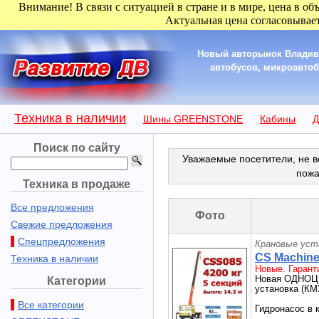
Внимание! В связи с ситуацией в стране и в мире, цена в об
Актуальная цена согласовывает
Новый авторынок Владиво
автобусов, микроавтобу
Техника в наличии
Шины GREENSTONE
Кабины
Д
Поиск по сайту
Уважаемые посетители, не в
пожа
Техника в продаже
Все предложения
Фото
Свежие предложения
Спецпредложения
Крановые уст
CS Machine
Техника в наличии
Новые. Гарант
Новая ОДНОЦ
Категории
установка (КМ
Все категории
Гидронасос в 