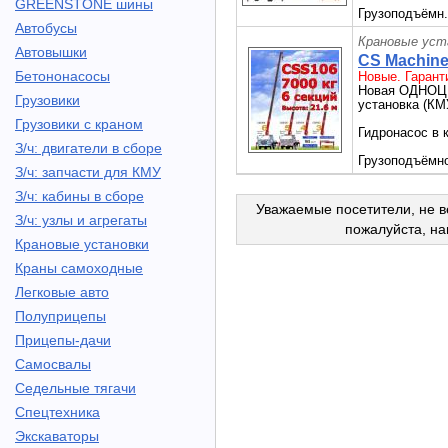
GREENSTONE шины
Грузоподъёмн.
Автобусы
Крановые уст
Автовышки
CS Machine
Бетононасосы
Новые. Гарант
Новая ОДНОЦ
Грузовики
установка (КМ
Грузовики с краном
Гидронасос в 
З/ч: двигатели в сборе
Грузоподъёмнос
З/ч: запчасти для КМУ
З/ч: кабины в сборе
Уважаемые посетители, не в
З/ч: узлы и агрегаты
пожалуйста, н
Крановые установки
Краны самоходные
Легковые авто
Полуприцепы
Прицепы-дачи
Самосвалы
Седельные тягачи
Спецтехника
Экскаваторы