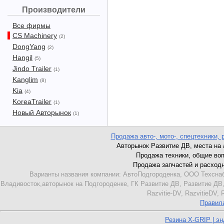
Производители
Все фирмы
CS Machinery
(2)
DongYang
(2)
Hangil
(5)
Jindo Trailer
(1)
Kanglim
(8)
Kia
(4)
KoreaTrailer
(1)
Новый Авторынок
(1)
Продажа авто-, мото-, спецтехники, 
Авторынок Развитие ДВ, места на ав
Продажа техники, общие вопро
Продажа запчастей и расходник
Варианты названия компании: АвтоПодгороденка, ООО Техснаб
Владивосток,авторынок на Подгороденке, ГК Развитие ДВ, Развитие ДВ,
Razvitie-DV, RazvitieDV,
Правил
Резина X-GRIP | э