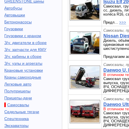
GREENSTONE шины
Isuzu Elf 20
Самосвал, гру
Автобусы
сс, дизель, п
колёса R16, с
Автовышки
Бетононасосы
Предл...
>>>
Грузовики
Самосвалы, п
Грузовики с краном
Nissan Dies
Дизель, объём 
З/ч: двигатели в сборе
одинаковые ко
шестиступенча
З/ч: запчасти для КМУ
З/ч: кабины в сборе
Предлагаем ас
З/ч: узлы и агрегаты
Самосвалы, п
Daewoo U. 
Крановые установки
В отличном те
Краны самоходные
Самосвал гру
выпуска, груз
Легковые авто
8*4, ОСНАЩ
Полуприцепы
ДИФФЕРЕНЦИ
Прицепы-дачи
Самосвалы, п
Daewoo Ult
Самосвалы
В отличном те
Седельные тягачи
Самосвал гру
выпуска, груз
Спецтехника
8*4, ОСНАЩ
ДИФФЕРЕНЦИ
Экскаваторы