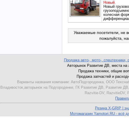
Новый.
Новый грузо
грузоподъемнос
колесная форм
дифференциал
Уважаемые посетители, не в
пожалуйста, н
Продажа авто-, мото-, спецтехники, 
Авторынок Развитие ДВ, места на ав
Продажа техники, общие вопро
Продажа запчастей и расходник
Варианты названия компании: АвтоПодгороденка, ООО Техснаб
Владивосток,авторынок на Подгороденке, ГК Развитие ДВ, Развитие ДВ,
Razvitie-DV, RazvitieDV,
Правил
Резина X-GRIP | э
Мотомагазин Yamotori.RU - всё д