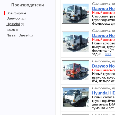
Самосвалы, п
Производители
Daewoo Nov
Новый автомоб
Все фирмы
Самосвал гру
Daewoo
(11)
грузоподъемно
блокировка ди
Hyundai
(1)
Isuzu
(1)
Самосвалы, п
Nissan Diesel
Daewoo Nov
(1)
Новый автомоб
Новый грузов
выпуска, груз
формула - 6*4
задни...
>>>
Самосвалы, п
Daewoo Nov
Новый автомоб
Новый грузов
выпуска, груз
8*4, четыре о
Самосвалы, п
Hyundai HD
Новый самосва
грузоподъёмно
двигатель D4A
туманки и вет.