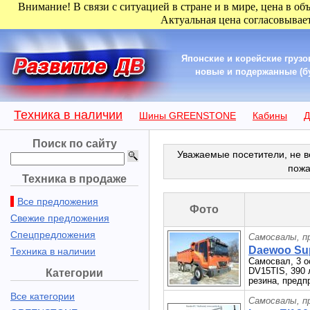
Внимание! В связи с ситуацией в стране и в мире, цена в об
Актуальная цена согласовывает
Японские и корейские груз
новые и подержанные (бу
Техника в наличии
Шины GREENSTONE
Кабины
Д
Поиск по сайту
Уважаемые посетители, не в
пожа
Техника в продаже
Все предложения
Фото
Свежие предложения
Спецпредложения
Самосвалы, п
Daewoo Sup
Техника в наличии
Самосвал, 3 о
DV15TIS, 390 
Категории
резина, предп
Все категории
Самосвалы, п