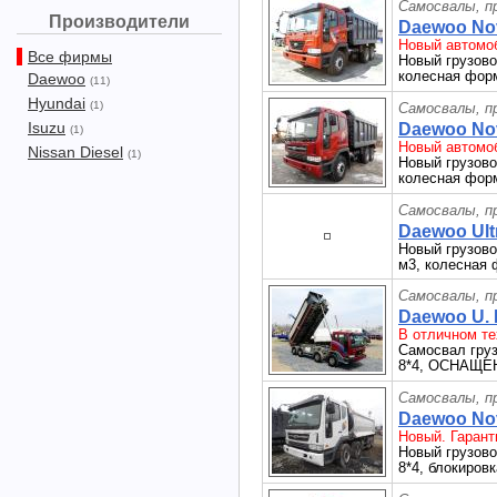
Самосвалы, п
Производители
Daewoo Nov
Новый автомоб
Все фирмы
Новый грузово
колесная форм
Daewoo
(11)
Hyundai
(1)
Самосвалы, п
Isuzu
Daewoo Nov
(1)
Новый автомоб
Nissan Diesel
(1)
Новый грузово
колесная форм
Самосвалы, п
Daewoo Ult
Новый грузово
м3, колесная 
Самосвалы, п
Daewoo U. 
В отличном те
Самосвал гру
8*4, ОСНАЩ
Самосвалы, п
Daewoo Nov
Новый. Гарант
Новый грузово
8*4, блокиров