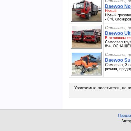
Самосвалы, п
Daewoo Nov
Новый.
Новый грузово
- 6*4, блокир
Самосвалы, п
Daewoo Ult
В отличном те
Самосвал гру
8*4, ОСНАЩ
Самосвалы, п
Daewoo Sup
Самосвал, 3 о
резина, предп
Уважаемые посетители, не ве
Продаж
Автор