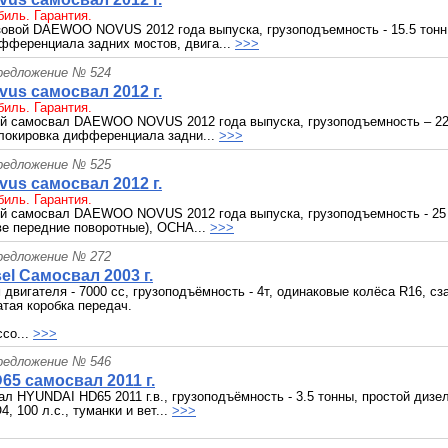
иль. Гарантия.
овой DAEWOO NOVUS 2012 года выпуска, грузоподъемность - 15.5 тонн,
фференциала задних мостов, двига...
>>>
редложение № 524
us самосвал 2012 г.
иль. Гарантия.
й самосвал DAEWOO NOVUS 2012 года выпуска, грузоподъемность – 22.
 блокировка дифференциала задни...
>>>
редложение № 525
us самосвал 2012 г.
иль. Гарантия.
й самосвал DAEWOO NOVUS 2012 года выпуска, грузоподъемность - 25 т
ве передние поворотные), ОСНА...
>>>
редложение № 272
el Самосвал 2003 г.
 двигателя - 7000 сс, грузоподъёмность - 4т, одинаковые колёса R16, сз
тая коробка передач.
со...
>>>
редложение № 546
65 самосвал 2011 г.
л HYUNDAI HD65 2011 г.в., грузоподъёмность - 3.5 тонны, простой дизе
, 100 л.с., туманки и вет...
>>>