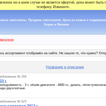
явлении ни в коем случае не является офертой, цена может быть
телефону. Извините.
зовые самосвалы. Продажа самосвалов. Цена на новые и подержанн
Кореи и Японии.
вигатели
сь ассортимент отображён на сайте. Не нашли то, что нужно? Отп
Название и описание
редложение № 259
03 г.
зоподъёмность - 3 т, объём двигателя - 4800 сс, дизель, пятиступенчат
зади двухскатные.
редложение № 523
us самосвал 2012 г.