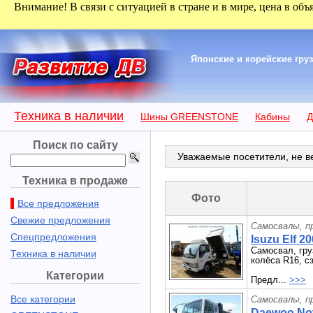
Внимание! В связи с ситуацией в стране и в мире, цена в объ
Японские и корейские гру
Техника в наличии
Шины GREENSTONE
Кабины
Д
Поиск по сайту
Уважаемые посетители, не ве
Техника в продаже
Фото
Все предложения
Свежие предложения
Самосвалы, п
Спецпредложения
Isuzu Elf 20
Самосвал, гру
Техника в наличии
колёса R16, с
Категории
Предл...
>>>
Все категории
Самосвалы, п
Daewoo Nov