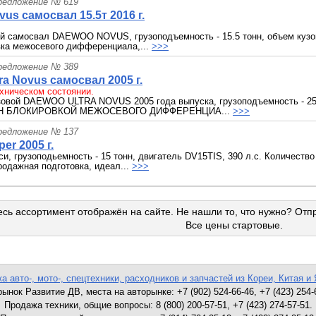
редложение № 619
us самосвал 15.5т 2016 г.
й самосвал DAEWOO NOVUS, грузоподъемность - 15.5 тонн, объем кузов
овка межосевого дифференциала,...
>>>
редложение № 389
ra Novus самосвал 2005 г.
хническом состоянии.
зовой DAEWOO ULTRA NOVUS 2005 года выпуска, грузоподъемность - 25 
ЕН БЛОКИРОВКОЙ МЕЖОСЕВОГО ДИФФЕРЕНЦИА...
>>>
редложение № 137
er 2005 г.
си, грузоподьемность - 15 тонн, двигатель DV15TIS, 390 л.с. Количество 
родажная подготовка, идеал...
>>>
сь ассортимент отображён на сайте. Не нашли то, что нужно? Отп
Все цены стартовые.
а авто-, мото-, спецтехники, расходников и запчастей из Кореи, Китая и 
ынок Развитие ДВ, места на авторынке: +7 (902) 524-66-46, +7 (423) 254-
Продажа техники, общие вопросы: 8 (800) 200-57-51, +7 (423) 274-57-51.