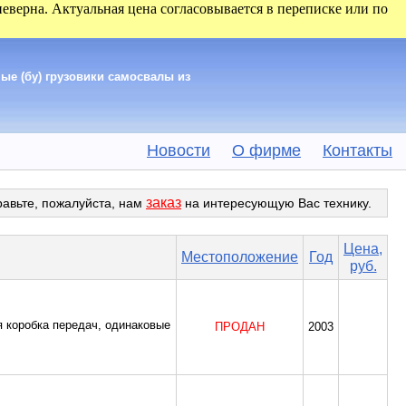
 неверна. Актуальная цена согласовывается в переписке или по
ые (бу) грузовики самосвалы из
Новости
О фирме
Контакты
заказ
равьте, пожалуйста, нам
на интересующую Вас технику.
Цена,
Местоположение
Год
руб.
ая коробка передач, одинаковые
ПРОДАН
2003