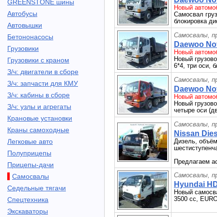
GREENSTONE шины
Новый автомоб
Автобусы
Самосвал груз
блокировка ди
Автовышки
Самосвалы, п
Бетононасосы
Daewoo Nov
Грузовики
Новый автомоб
Новый грузово
Грузовики с краном
6*4, три оси,
З/ч: двигатели в сборе
Самосвалы, п
З/ч: запчасти для КМУ
Daewoo Nov
З/ч: кабины в сборе
Новый автомоб
Новый грузово
З/ч: узлы и агрегаты
четыре оси (д
Крановые установки
Самосвалы, п
Краны самоходные
Nissan Dies
Легковые авто
Дизель, объём
шестиступенча
Полуприцепы
Предлагаем ас
Прицепы-дачи
Самосвалы, п
Самосвалы
Hyundai HD
Седельные тягачи
Новый самосва
3500 сс, EURO4
Спецтехника
Экскаваторы