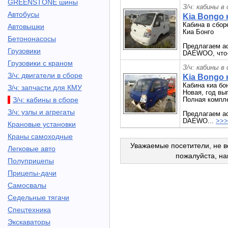
GREENSTONE шины
З/ч: кабины в
Автобусы
Kia Bongo 
Кабина в сбор
Автовышки
Киа Бонго
Бетононасосы
Предлагаем а
Грузовики
DAEWOO, что-т
Грузовики с краном
З/ч: кабины в
З/ч: двигатели в сборе
Kia Bongo 
Кабина киа бо
З/ч: запчасти для КМУ
Новая, год вы
З/ч: кабины в сборе
Полная компл
З/ч: узлы и агрегаты
Предлагаем а
DAEWO...
>>>
Крановые установки
Краны самоходные
Уважаемые посетители, не в
Легковые авто
пожалуйста, н
Полуприцепы
Прицепы-дачи
Самосвалы
Седельные тягачи
Спецтехника
Экскаваторы