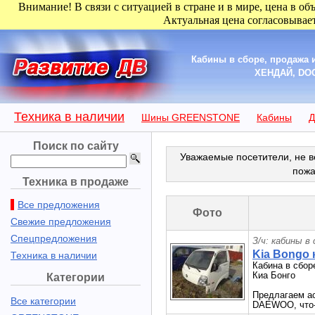
Внимание! В связи с ситуацией в стране и в мире, цена в об
Актуальная цена согласовывает
Кабины в сборе, продажа
ХЕНДАЙ, DO
Техника в наличии
Шины GREENSTONE
Кабины
Д
Поиск по сайту
Уважаемые посетители, не в
пожа
Техника в продаже
Все предложения
Фото
Свежие предложения
Спецпредложения
З/ч: кабины в
Kia Bongo 
Техника в наличии
Кабина в сбор
Киа Бонго
Категории
Предлагаем а
Все категории
DAEWOO, что-т