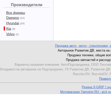
Производители
Все фирмы
Daewoo
(12)
Hyundai
(24)
Kia
(3)
Volvo
(1)
Продажа авто-, мото-, спецтехники, 
Авторынок Развитие ДВ, места на ав
Продажа техники, общие вопро
Продажа запчастей и расходник
Варианты названия компании: АвтоПодгороденка, ООО Техснаб
Владивосток,авторынок на Подгороденке, ГК Развитие ДВ, Развитие ДВ,
Razvitie-DV, RazvitieDV,
Правил
Резина X-GRIP | э
Мотомагазин Yamotori.RU - всё д