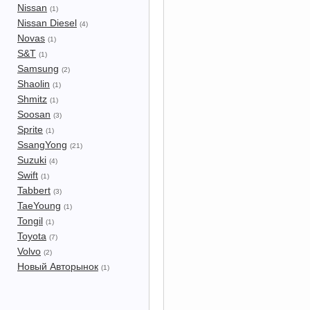
Nissan
(1)
Nissan Diesel
(4)
Novas
(1)
S&T
(1)
Samsung
(2)
Shaolin
(1)
Shmitz
(1)
Soosan
(3)
Sprite
(1)
SsangYong
(21)
Suzuki
(4)
Swift
(1)
Tabbert
(3)
TaeYoung
(1)
Tongil
(1)
Toyota
(7)
Volvo
(2)
Новый Авторынок
(1)