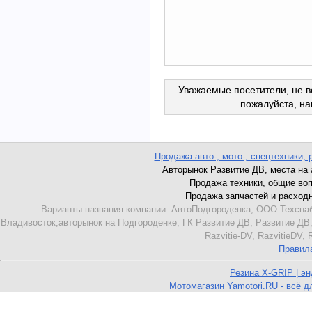
Уважаемые посетители, не в
пожалуйста, н
Продажа авто-, мото-, спецтехники, 
Авторынок Развитие ДВ, места на ав
Продажа техники, общие вопро
Продажа запчастей и расходник
Варианты названия компании: АвтоПодгороденка, ООО Техснаб
Владивосток,авторынок на Подгороденке, ГК Развитие ДВ, Развитие ДВ,
Razvitie-DV, RazvitieDV,
Правил
Резина X-GRIP | э
Мотомагазин Yamotori.RU - всё д