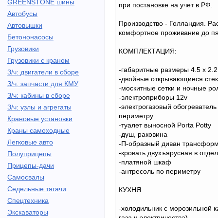
GREENSTONE шины
при постановке на учет в РФ.
Автобусы
Производство - Голландия. Ра
Автовышки
комфортное проживание до пя
Бетононасосы
Грузовики
КОМПЛЕКТАЦИЯ:
Грузовики с краном
-габаритные размеры 4.5 х 2.2М
З/ч: двигатели в сборе
-двойные открывающиеся сте
З/ч: запчасти для КМУ
-москитные сетки и ночные ро
З/ч: кабины в сборе
-электроприборы 12v
-электрогазовый обогреватель
З/ч: узлы и агрегаты
периметру
Крановые установки
-туалет выносной Porta Potty
Краны самоходные
-душ, раковина
Легковые авто
-П-образный диван трансфор
-кровать двухъярусная в отде
Полуприцепы
-платяной шкаф
Прицепы-дачи
-антресоль по периметру
Самосвалы
Седельные тягачи
КУХНЯ
Спецтехника
-холодильник с морозильной к
Экскаваторы
газа и электричества)