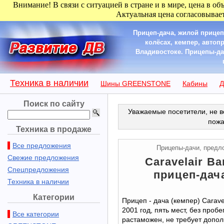
Внимание! В связи с ситуацией в стране и в мире, цена в об
Актуальная цена согласовывает
Прицеп-дача, жилой прицеп
колёсах, кемпер, автоп
Владивостоке. Прицепы-дач
Техника в наличии
Шины GREENSTONE
Кабины
Д
Поиск по сайту
Уважаемые посетители, не в
пожа
Техника в продаже
Все предложения
Прицепы-дачи, предл
Свежие предложения
Caravelair B
Спецпредложения
прицеп-дача
Техника в наличии
Категории
Прицеп - дача (кемпер) Carave
2001 год, пять мест, без проб
Все категории
растаможен, не требует допо