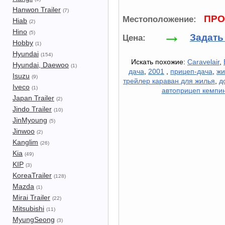
Hanwon Trailer
(7)
ПРО
Местоположение:
Hiab
(2)
→
Hino
(5)
Задать
Цена:
Hobby
(1)
Hyundai
(154)
Искать похожие:
Caravelair
,
Hyundai, Daewoo
(1)
дача
,
2001
,
прицеп-дача
,
жи
Isuzu
(9)
трейлер караван для жилья
,
д
Iveco
(1)
автоприцеп кемпин
Japan Trailer
(2)
Jindo Trailer
(10)
JinMyoung
(5)
Jinwoo
(2)
Kanglim
(26)
Kia
(49)
KIP
(3)
KoreaTrailer
(128)
Mazda
(1)
Mirai Trailer
(22)
Mitsubishi
(11)
MyungSeong
(3)