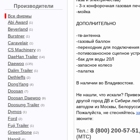
- 3-х конфорочная газовая печ
Производители
-мойка
Все фирмы
Abi Award
(1)
ДОПОЛНИТЕЛЬНО
Beyerland
(1)
-тв-антенна
Burstner
(1)
-газовый баллон
Caravelair
(1)
-переходник для подключения
CS Machinery
(2)
-потивозаносное сцепное устр
DaeHan Trailer
(14)
-бак для воды 20Л
Daewoo
(135)
-запасное колесо
Dalim Trailer
-палатка
(1)
Dethleffs
(2)
В наличии во Владивостоке.
DongYang
(4)
Doosan
(7)
Не нашли, что искали? Привез
Doosan Daewoo
(9)
другой город ДВ и Сибири лю
Doosung Trailer
(3)
автодом из Москвы, Белорусси
Dymos
Пожалуйста, не стесняйтесь
з
(1)
Ford
звоните:
(2)
Fuji Trailer
(1)
8 (800) 200-57-51
Тел.:
GreenStone
(12)
(МТС)
Hangil
(6)