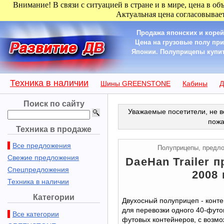
Внимание! В связи с ситуацией в стране и в мире, цена в об
Актуальная цена согласовывает
Продажа японских и корей
Цена на грузовые полу пр
Японии. Полуприцепы купить 
Техника в наличии
Шины GREENSTONE
Кабины
Д
Поиск по сайту
Уважаемые посетители, не в
пожа
Техника в продаже
Все предложения
Полуприцепы, предл
Свежие предложения
DaeHan Trailer п
Спецпредложения
2008 
Техника в наличии
Категории
Двухосный полуприцеп - конт
для перевозки одного 40-футов
Все категории
футовых контейнеров, с возм