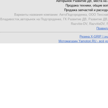
Авторынок Развитие ДВ, места на ав
Продажа техники, общие вопро
Продажа запчастей и расходник
Варианты названия компании: АвтоПодгороденка, ООО Техснаб
Владивосток,авторынок на Подгороденке, ГК Развитие ДВ, Развитие ДВ,
Razvitie-DV, RazvitieDV,
Правил
Резина X-GRIP | э
Мотомагазин Yamotori.RU - всё д