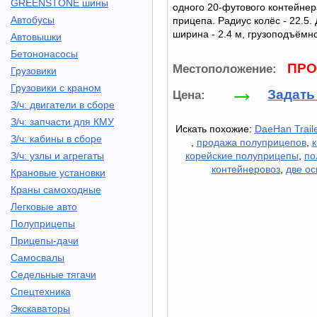
GREENSTONE шины
одного 20-футового контейне
Автобусы
прицепа. Радиус колёс - 22.5. 
ширина - 2.4 м, грузоподъёмнос
Автовышки
Бетононасосы
ПРО
Местоположение:
Грузовики
→
Грузовики с краном
Задать
Цена:
З/ч: двигатели в сборе
З/ч: запчасти для КМУ
Искать похожие:
DaeHan Traile
З/ч: кабины в сборе
,
продажа полуприцепов
,
З/ч: узлы и агрегаты
корейские полуприцепы
,
по
контейнеровоз
,
две ос
Крановые установки
Краны самоходные
Легковые авто
Полуприцепы
Прицепы-дачи
Самосвалы
Седельные тягачи
Спецтехника
Экскаваторы