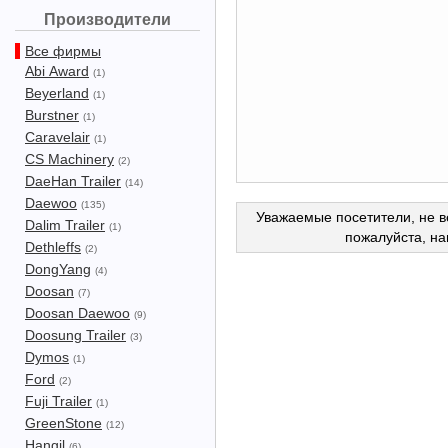
Производители
Все фирмы
Abi Award
(1)
Beyerland
(1)
Burstner
(1)
Caravelair
(1)
CS Machinery
(2)
DaeHan Trailer
(14)
Daewoo
(135)
Уважаемые посетители, не в
Dalim Trailer
(1)
пожалуйста, н
Dethleffs
(2)
DongYang
(4)
Doosan
(7)
Doosan Daewoo
(9)
Doosung Trailer
(3)
Dymos
(1)
Ford
(2)
Fuji Trailer
(1)
GreenStone
(12)
Hangil
(6)