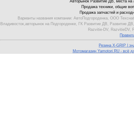
Авторынок Развитие ДВ, места на ав
Продажа техники, общие вопро
Продажа запчастей и расходник
Варианты названия компании: АвтоПодгороденка, ООО Техснаб
Владивосток,авторынок на Подгороденке, ГК Развитие ДВ, Развитие ДВ,
Razvitie-DV, RazvitieDV,
Правил
Резина X-GRIP | э
Мотомагазин Yamotori.RU - всё д