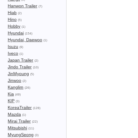
Hanwon Trailer
(7)
Hiab
(2)
Hino
(5)
Hobby
(1)
Hyundai
(154)
Hyundai, Daewoo
(1)
Isuzu
(9)
Iveco
(1)
Japan Trailer
(2)
Jindo Trailer
(10)
JinMyoung
(5)
Jinwoo
(2)
Kanglim
(26)
Kia
(49)
KIP
(3)
KoreaTrailer
(128)
Mazda
(1)
Mirai Trailer
(22)
Mitsubishi
(11)
MyungSeong
(3)