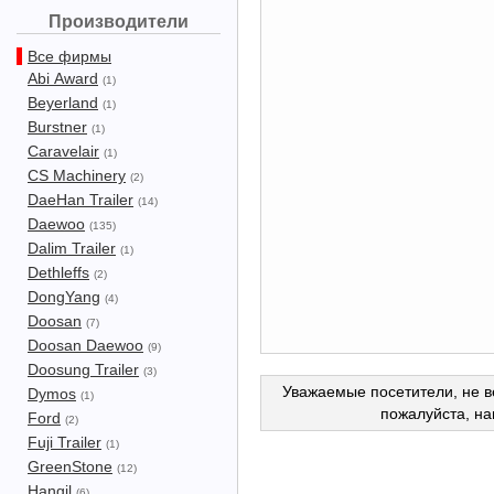
Производители
Все фирмы
Abi Award
(1)
Beyerland
(1)
Burstner
(1)
Caravelair
(1)
CS Machinery
(2)
DaeHan Trailer
(14)
Daewoo
(135)
Dalim Trailer
(1)
Dethleffs
(2)
DongYang
(4)
Doosan
(7)
Doosan Daewoo
(9)
Doosung Trailer
(3)
Уважаемые посетители, не в
Dymos
(1)
пожалуйста, н
Ford
(2)
Fuji Trailer
(1)
GreenStone
(12)
Hangil
(6)