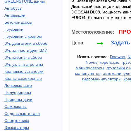
м, новая крановая установка 
GREENSTONE шины
Дизельный шестицилиндровый
Автобусы
DOOSAN DL08, мощность двига
Автовышки
EURO4. Люлька в комплекте. V
Бетононасосы
Грузовики
ПРО
Местоположение:
Грузовики с краном
→
Задать
Цена:
З/ч: двигатели в сборе
З/ч: запчасти для КМУ
Искать похожие:
Daewoo
,
N
З/ч: кабины в сборе
Novus
,
корейские
,
груз
З/ч: узлы и агрегаты
манипуляторы
,
грузовики с
Крановые установки
манипулятор
,
автоманипуля
Краны самоходные
гидроманипуляторы
,
кра
Легковые авто
Полуприцепы
Прицепы-дачи
Самосвалы
Седельные тягачи
Спецтехника
Экскаваторы