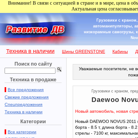
Внимание! В связи с ситуацией в стране и в мире, цена в об
Актуальная цена согласовывает
Грузовики с краном
автоманипуляторы, а
низкорамные самогрузы, к
Nov
Техника в наличии
Шины GREENSTONE
Кабины
Д
Поиск по сайту
Уважаемые посетители, не в
пожа
Техника в продаже
Все предложения
Грузовики с краном, пр
Свежие предложения
Daewoo Novus
Спецпредложения
Новый автомобиль, новая стре
Техника в наличии
Категории
Новый DAEWOO NOVUS 2011 г.
борта - 8.5 т, длина борта - 8
Все категории
стрелы - 7100 кг, максимальна