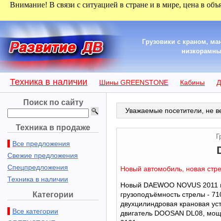
Внимание! В связи с ситуацией в стране и в мире, цена в объ
Грузовики с краном, м
низкорамные
Техника в наличии
Шины GREENSTONE
Кабины
Д
Поиск по сайту
Уважаемые посетители, не ве
Техника в продаже
Г
Все предложения
Свежие предложения
Спецпредложения
Новый автомобиль, новая стре
Техника в наличии
Новый DAEWOO NOVUS 2011 г.в.,
Категории
грузоподъёмность стрелы - 710
двухцилиндровая крановая ус
Все категории
двигатель DOOSAN DL08, мощно