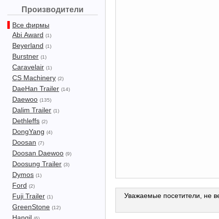
Производители
Все фирмы
Abi Award
(1)
Beyerland
(1)
Burstner
(1)
Caravelair
(1)
CS Machinery
(2)
DaeHan Trailer
(14)
Daewoo
(135)
Dalim Trailer
(1)
Dethleffs
(2)
DongYang
(4)
Doosan
(7)
Doosan Daewoo
(9)
Doosung Trailer
(3)
Dymos
(1)
Ford
(2)
Уважаемые посетители, не ве
Fuji Trailer
(1)
GreenStone
(12)
Hangil
(6)