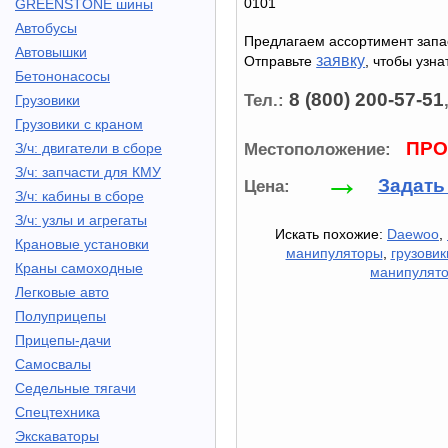
0101
GREENSTONE шины
Автобусы
Предлагаем ассортимент зап
Автовышки
заявку
Отправьте
, чтобы узна
Бетононасосы
8 (800) 200-57-51
Тел.:
Грузовики
Грузовики с краном
ПРО
Местоположение:
З/ч: двигатели в сборе
→
З/ч: запчасти для КМУ
Задать
Цена:
З/ч: кабины в сборе
З/ч: узлы и агрегаты
Искать похожие:
Daewoo
,
Крановые установки
манипуляторы
,
грузови
Краны самоходные
манипулят
Легковые авто
Полуприцепы
Прицепы-дачи
Самосвалы
Седельные тягачи
Спецтехника
Экскаваторы