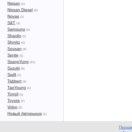
Nissan
(1)
Nissan Diesel
(4)
Novas
(1)
S&T
(1)
Samsung
(2)
Shaolin
(1)
Shmitz
(1)
Soosan
(3)
Sprite
(1)
SsangYong
(21)
Suzuki
(4)
Swift
(1)
Tabbert
(3)
TaeYoung
(1)
Tongil
(1)
Toyota
(7)
Volvo
(2)
Новый Авторынок
(1)
Продаж