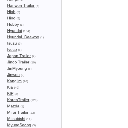
Hanwon Trailer
(7)
Hiab
(2)
Hino
(5)
Hobby
(1)
Hyundai
(154)
Hyundai, Daewoo
(1)
Isuzu
(9)
Iveco
(1)
Japan Trailer
(2)
Jindo Trailer
(10)
JinMyoung
(5)
Jinwoo
(2)
Kanglim
(26)
Kia
(49)
KIP
(3)
KoreaTrailer
(128)
Mazda
(1)
Mirai Trailer
(22)
Mitsubishi
(11)
MyungSeong
(3)