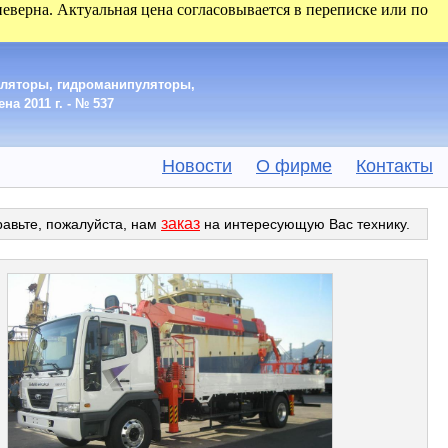
 неверна. Актуальная цена согласовывается в переписке или по
уляторы, гидроманипуляторы,
а 2011 г. - № 537
Новости
О фирме
Контакты
заказ
равьте, пожалуйста, нам
на интересующую Вас технику.