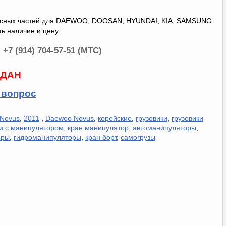
асных частей для DAEWOO, DOOSAN, HYUNDAI, KIA, SAMSUNG.
ть наличие и цену.
, +7 (914) 704-57-51 (МТС)
ДАН
 вопрос
Novus
,
2011
,
Daewoo Novus
,
корейские
,
грузовики
,
грузовики
ки с манипулятором
,
кран манипулятор
,
автоманипуляторы
,
оры
,
гидроманипуляторы
,
кран борт
,
самогрузы