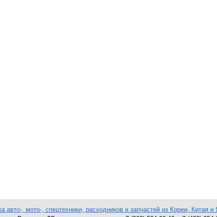
а авто-, мото-, спецтехники, расходников и запчастей из Кореи, Китая и 