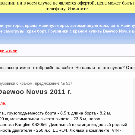
явлении ни в коем случае не является офертой, цена может быть
телефону. Извините.
анипуляторы, краны манипуляторы, автоманипуляторы, авто манип
 самогрузы, кран борт. Грузовики с краном купить Daewoo Novus цен
вигатели
сь ассортимент отображён на сайте. Не нашли то, что нужно? Отп
рузовики с краном, предложение № 537
Daewoo Novus 2011 г.
ла.
 грузоподъемность борта - 8.5 т, длина борта - 8.2 м,
0 кг, максимальная высота вылета - 23.3 м, новая
тановка Kanglim KS2056. Дизельный шестицилиндровый рядный
сть двигателя - 250 л.с. EURO4. Люлька в комплекте. VIN -