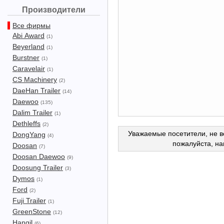
Производители
Все фирмы
Abi Award
(1)
Beyerland
(1)
Burstner
(1)
Caravelair
(1)
CS Machinery
(2)
DaeHan Trailer
(14)
Daewoo
(135)
Dalim Trailer
(1)
Dethleffs
(2)
Уважаемые посетители, не в
DongYang
(4)
пожалуйста, н
Doosan
(7)
Doosan Daewoo
(9)
Doosung Trailer
(3)
Dymos
(1)
Ford
(2)
Fuji Trailer
(1)
GreenStone
(12)
Hangil
(6)