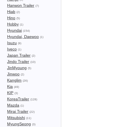
Hanwon Trailer
(7)
Hiab
(2)
Hino
(5)
Hobby
(1)
Hyundai
(154)
Hyundai, Daewoo
(1)
Isuzu
(9)
Iveco
(1)
Japan Trailer
(2)
Jindo Trailer
(10)
JinMyoung
(5)
Jinwoo
(2)
Kanglim
(26)
Kia
(49)
KIP
(3)
KoreaTrailer
(128)
Mazda
(1)
Mirai Trailer
(22)
Mitsubishi
(11)
MyungSeong
(3)