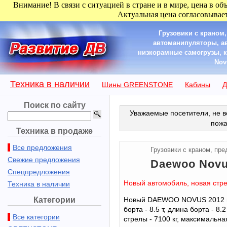
Внимание! В связи с ситуацией в стране и в мире, цена в об
Актуальная цена согласовывает
Грузовики с краном
автоманипуляторы, а
низкорамные самогрузы, к
Nov
Техника в наличии
Шины GREENSTONE
Кабины
Д
Поиск по сайту
Уважаемые посетители, не в
пожа
Техника в продаже
Все предложения
Грузовики с краном, пр
Свежие предложения
Daewoo Novus
Спецпредложения
Новый автомобиль, новая стре
Техника в наличии
Категории
Новый DAEWOO NOVUS 2012 г.
борта - 8.5 т, длина борта - 8
Все категории
стрелы - 7100 кг, максимальна