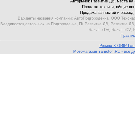
Авторынок Развитие ДВ, места на ав
Продажа техники, общие вопро
Продажа запчастей и расходник
Варианты названия компании: АвтоПодгороденка, ООО Техснаб
Владивосток,авторынок на Подгороденке, ГК Развитие ДВ, Развитие ДВ,
Razvitie-DV, RazvitieDV,
Правил
Резина X-GRIP | э
Мотомагазин Yamotori.RU - всё д