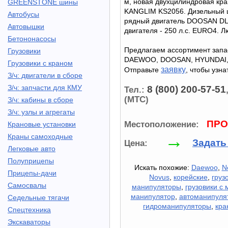
м, новая двухцилиндровая кра
GREENSTONE шины
KANGLIM KS2056. Дизельный
Автобусы
рядный двигатель DOOSAN DL
Автовышки
двигателя - 250 л.с. EURO4. Л
Бетононасосы
Предлагаем ассортимент запа
Грузовики
DAEWOO, DOOSAN, HYUNDAI,
Грузовики с краном
заявку
Отправьте
, чтобы узна
З/ч: двигатели в сборе
З/ч: запчасти для КМУ
8 (800) 200-57-51
Тел.:
(МТС)
З/ч: кабины в сборе
З/ч: узлы и агрегаты
ПРО
Местоположение:
Крановые установки
→
Краны самоходные
Задать
Цена:
Легковые авто
Полуприцепы
Искать похожие:
Daewoo
,
N
Прицепы-дачи
Novus
,
корейские
,
груз
Самосвалы
манипуляторы
,
грузовики с
манипулятор
,
автоманипуля
Седельные тягачи
гидроманипуляторы
,
кра
Спецтехника
Экскаваторы