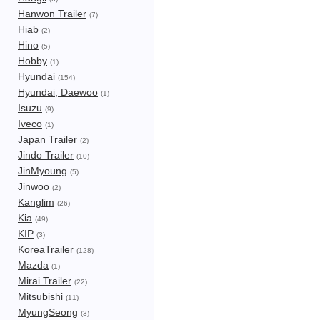
Hanwon Trailer
(7)
Hiab
(2)
Hino
(5)
Hobby
(1)
Hyundai
(154)
Hyundai, Daewoo
(1)
Isuzu
(9)
Iveco
(1)
Japan Trailer
(2)
Jindo Trailer
(10)
JinMyoung
(5)
Jinwoo
(2)
Kanglim
(26)
Kia
(49)
KIP
(3)
KoreaTrailer
(128)
Mazda
(1)
Mirai Trailer
(22)
Mitsubishi
(11)
MyungSeong
(3)