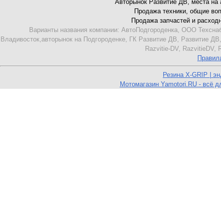
Авторынок Развитие ДВ, места на ав
Продажа техники, общие вопро
Продажа запчастей и расходник
Варианты названия компании: АвтоПодгороденка, ООО Техснаб
Владивосток,авторынок на Подгороденке, ГК Развитие ДВ, Развитие ДВ,
Razvitie-DV, RazvitieDV,
Правил
Резина X-GRIP | э
Мотомагазин Yamotori.RU - всё д