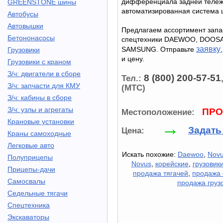
дифференциала задней тележк
GREENSTONE шины
автоматизированная система 
Автобусы
Автовышки
Предлагаем ассортимент запа
Бетононасосы
спецтехники DAEWOO, DOOSAN
заявку
SAMSUNG. Отправьте
Грузовики
и цену.
Грузовики с краном
З/ч: двигатели в сборе
8 (800) 200-57-51
Тел.:
З/ч: запчасти для КМУ
(МТС)
З/ч: кабины в сборе
З/ч: узлы и агрегаты
ПРО
Местоположение:
Крановые установки
→
Задать
Цена:
Краны самоходные
Легковые авто
Искать похожие:
Daewoo
,
Novu
Полуприцепы
Novus
,
корейские
,
грузовик
Прицепы-дачи
продажа тягачей
,
продажа 
Самосвалы
продажа груз
Седельные тягачи
Спецтехника
Экскаваторы