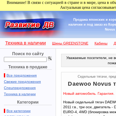
Внимание! В связи с ситуацией в стране и в мире, цена в об
Актуальная цена согласовывает
Продажа японских и коре
наличии и под заказ из Кор
Novus 
Техника в наличии
Шины GREENSTONE
Кабины
Д
Поиск по сайту
Уважаемые посетители, не в
пожа
Техника в продаже
Все предложения
Седельные тягачи, пре
Свежие предложения
Daewoo Novus тя
Спецпредложения
Новый автомобиль. Гарантия.
Техника в наличии
Категории
Новый седельный тягач DAE
2011 г.в., три оси, двигатель -
Все категории
EURO-4, 4WD (блокировка ме