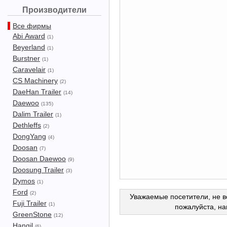
Производители
Все фирмы
Abi Award
(1)
Beyerland
(1)
Burstner
(1)
Caravelair
(1)
CS Machinery
(2)
DaeHan Trailer
(14)
Daewoo
(135)
Dalim Trailer
(1)
Dethleffs
(2)
DongYang
(4)
Doosan
(7)
Doosan Daewoo
(9)
Doosung Trailer
(3)
Dymos
(1)
Ford
(2)
Уважаемые посетители, не в
Fuji Trailer
(1)
пожалуйста, н
GreenStone
(12)
Hangil
(6)