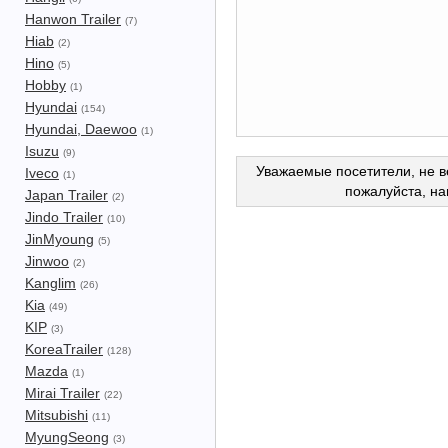
Hanwon Trailer
(7)
Hiab
(2)
Hino
(5)
Hobby
(1)
Hyundai
(154)
Hyundai, Daewoo
(1)
Isuzu
(9)
Уважаемые посетители, не в
Iveco
(1)
пожалуйста, н
Japan Trailer
(2)
Jindo Trailer
(10)
JinMyoung
(5)
Jinwoo
(2)
Kanglim
(26)
Kia
(49)
KIP
(3)
KoreaTrailer
(128)
Mazda
(1)
Mirai Trailer
(22)
Mitsubishi
(11)
MyungSeong
(3)