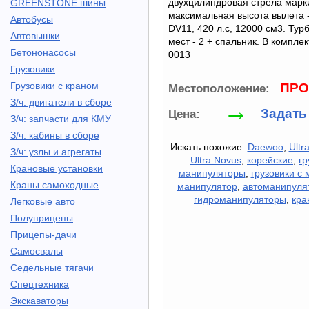
двухцилиндровая стрела марк
GREENSTONE шины
максимальная высота вылета 
Автобусы
DV11, 420 л.с, 12000 см3. Тур
Автовышки
мест - 2 + спальник. В комплек
Бетононасосы
0013
Грузовики
Грузовики с краном
ПРО
Местоположение:
З/ч: двигатели в сборе
→
Задать
Цена:
З/ч: запчасти для КМУ
З/ч: кабины в сборе
Искать похожие:
Daewoo
,
Ultr
З/ч: узлы и агрегаты
Ultra Novus
,
корейские
,
гр
Крановые установки
манипуляторы
,
грузовики с
Краны самоходные
манипулятор
,
автоманипуля
гидроманипуляторы
,
кра
Легковые авто
Полуприцепы
Прицепы-дачи
Самосвалы
Седельные тягачи
Спецтехника
Экскаваторы