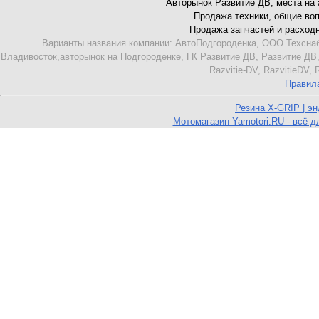
Авторынок Развитие ДВ, места на ав
Продажа техники, общие вопро
Продажа запчастей и расходник
Варианты названия компании: АвтоПодгороденка, ООО Техснаб
Владивосток,авторынок на Подгороденке, ГК Развитие ДВ, Развитие ДВ,
Razvitie-DV, RazvitieDV,
Правил
Резина X-GRIP | э
Мотомагазин Yamotori.RU - всё д