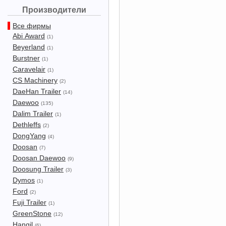
Производители
Все фирмы
Abi Award
(1)
Beyerland
(1)
Burstner
(1)
Caravelair
(1)
CS Machinery
(2)
DaeHan Trailer
(14)
Daewoo
(135)
Dalim Trailer
(1)
Dethleffs
(2)
DongYang
(4)
Doosan
(7)
Doosan Daewoo
(9)
Doosung Trailer
(3)
Dymos
(1)
Ford
(2)
Fuji Trailer
(1)
GreenStone
(12)
Hangil
(6)