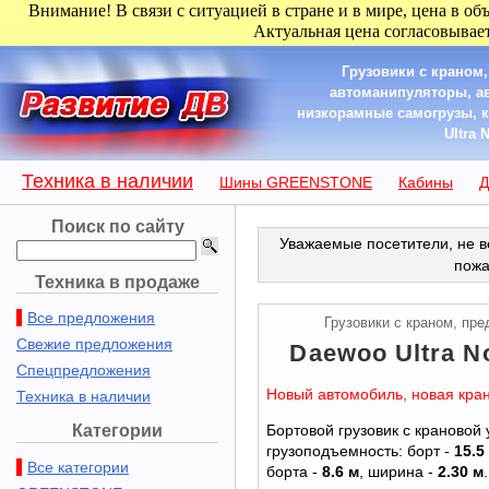
Внимание! В связи с ситуацией в стране и в мире, цена в об
Актуальная цена согласовывает
Грузовики с краном
автоманипуляторы, а
низкорамные самогрузы, к
Ultra 
Техника в наличии
Шины GREENSTONE
Кабины
Д
Поиск по сайту
Уважаемые посетители, не в
пожа
Техника в продаже
Все предложения
Грузовики с краном, пр
Свежие предложения
Daewoo Ultra No
Спецпредложения
Новый автомобиль, новая кран
Техника в наличии
Категории
Бортовой грузовик с крановой
грузоподъемность: борт -
15.5
Все категории
борта -
8.6 м
, ширина -
2.30 м