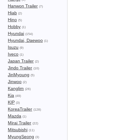
Hanwon Trailer
(7)
Hiab
(2)
Hino
(5)
Hobby
(1)
Hyundai
(154)
Hyundai, Daewoo
(1)
Isuzu
(9)
Iveco
(1)
Japan Trailer
(2)
Jindo Trailer
(10)
JinMyoung
(5)
Jinwoo
(2)
Kanglim
(26)
Kia
(49)
KIP
(3)
KoreaTrailer
(128)
Mazda
(1)
Mirai Trailer
(22)
Mitsubishi
(11)
MyungSeong
(3)