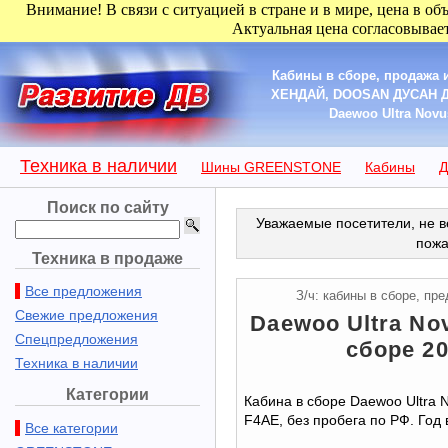
Внимание! В связи с ситуацией в стране и в мире, цена в об
Актуальная цена согласовывает
Кабины в сборе, продажа
ХЕНДАЙ, DOOSAN ДУСАН ДОО
Daewoo Ultra Novus
Техника в наличии
Шины GREENSTONE
Кабины
Д
Поиск по сайту
Уважаемые посетители, не в
пожа
Техника в продаже
Все предложения
З/ч: кабины в сборе, п
Свежие предложения
Daewoo Ultra No
Спецпредложения
сборе 20
Техника в наличии
Категории
Кабина в сборе Daewoo Ultra 
F4AE, без пробега по РФ. Год 
Все категории