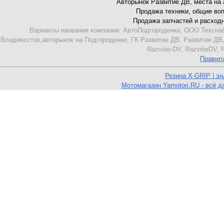
Авторынок Развитие ДВ, места на ав
Продажа техники, общие вопро
Продажа запчастей и расходник
Варианты названия компании: АвтоПодгороденка, ООО Техснаб
Владивосток,авторынок на Подгороденке, ГК Развитие ДВ, Развитие ДВ,
Razvitie-DV, RazvitieDV,
Правил
Резина X-GRIP | э
Мотомагазин Yamotori.RU - всё д