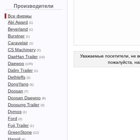
Производители
Все фирмы
Abi Award
(1)
Beyerland
(1)
Burstner
(1)
Caravelair
(1)
CS Machinery
(2)
Уважаемые посетители, не в
DaeHan Trailer
(14)
пожалуйста, н
Daewoo
(135)
Dalim Trailer
(1)
Dethleffs
(2)
DongYang
(4)
Doosan
(7)
Doosan Daewoo
(9)
Doosung Trailer
(3)
Dymos
(1)
Ford
(2)
Fuji Trailer
(1)
GreenStone
(12)
Hangil
(6)