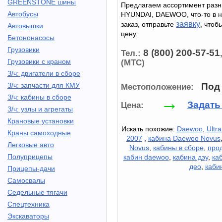
GREENSTONE шины
Предлагаем ассортимент разны
Автобусы
HYUNDAI, DAEWOO, что-то в на
заявку
заказ, отправьте
, чтоб
Автовышки
цену.
Бетононасосы
Грузовики
8 (800) 200-57-51
Тел.:
Грузовики с краном
(МТС)
З/ч: двигатели в сборе
З/ч: запчасти для КМУ
Под 
Местоположение:
З/ч: кабины в сборе
→
Задать
Цена:
З/ч: узлы и агрегаты
Крановые установки
Искать похожие:
Daewoo
,
Ultr
Краны самоходные
2007
,
кабина Daewoo Novus
Легковые авто
Novus
,
кабины в сборе
,
про
Полуприцепы
кабин daewoo
,
кабина дэу
,
ка
део
,
каби
Прицепы-дачи
Самосвалы
Седельные тягачи
Спецтехника
Экскаваторы