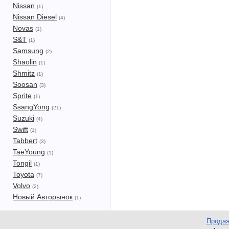
Nissan
(1)
Nissan Diesel
(4)
Novas
(1)
S&T
(1)
Samsung
(2)
Shaolin
(1)
Shmitz
(1)
Soosan
(3)
Sprite
(1)
SsangYong
(21)
Suzuki
(4)
Swift
(1)
Tabbert
(3)
TaeYoung
(1)
Tongil
(1)
Toyota
(7)
Volvo
(2)
Новый Авторынок
(1)
Продаж