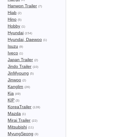
Hanwon Trailer
(7)
Hiab
(2)
Hino
(5)
Hobby
(1)
Hyundai
(154)
Hyundai, Daewoo
(1)
Isuzu
(9)
Iveco
(1)
Japan Trailer
(2)
Jindo Trailer
(10)
JinMyoung
(5)
Jinwoo
(2)
Kanglim
(26)
Kia
(49)
KIP
(3)
KoreaTrailer
(128)
Mazda
(1)
Mirai Trailer
(22)
Mitsubishi
(11)
MyungSeong
(3)