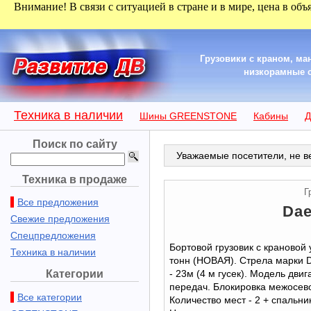
Внимание! В связи с ситуацией в стране и в мире, цена в объ
Грузовики с краном, м
низкорамные са
Техника в наличии
Шины GREENSTONE
Кабины
Д
Поиск по сайту
Уважаемые посетители, не ве
Техника в продаже
Г
Все предложения
Dae
Свежие предложения
Спецпредложения
Бортовой грузовик с крановой 
Техника в наличии
тонн (НОВАЯ). Стрела марки 
Категории
- 23м (4 м гусек). Модель дви
передач. Блокировка межосево
Все категории
Количество мест - 2 + спальни