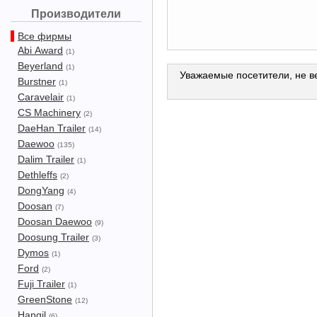
Производители
Все фирмы
Abi Award
(1)
Beyerland
(1)
Уважаемые посетители, не ве
Burstner
(1)
Caravelair
(1)
CS Machinery
(2)
DaeHan Trailer
(14)
Daewoo
(135)
Dalim Trailer
(1)
Dethleffs
(2)
DongYang
(4)
Doosan
(7)
Doosan Daewoo
(9)
Doosung Trailer
(3)
Dymos
(1)
Ford
(2)
Fuji Trailer
(1)
GreenStone
(12)
Hangil
(6)