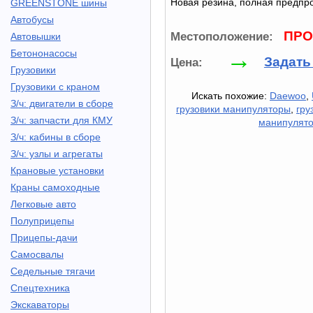
Новая резина, полная предпро
GREENSTONE шины
Автобусы
ПРО
Местоположение:
Автовышки
→
Бетононасосы
Задать
Цена:
Грузовики
Грузовики с краном
Искать похожие:
Daewoo
,
З/ч: двигатели в сборе
грузовики манипуляторы
,
гру
З/ч: запчасти для КМУ
манипулят
З/ч: кабины в сборе
З/ч: узлы и агрегаты
Крановые установки
Краны самоходные
Легковые авто
Полуприцепы
Прицепы-дачи
Самосвалы
Седельные тягачи
Спецтехника
Экскаваторы