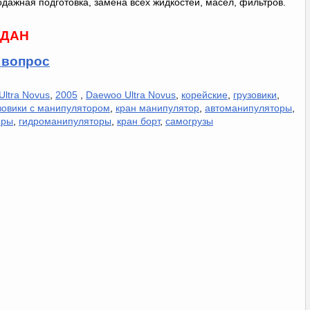
дажная подготовка, замена всех жидкостей, масел, фильтров.
ДАН
 вопрос
Ultra Novus
,
2005
,
Daewoo Ultra Novus
,
корейские
,
грузовики
,
зовики с манипулятором
,
кран манипулятор
,
автоманипуляторы
,
оры
,
гидроманипуляторы
,
кран борт
,
самогрузы