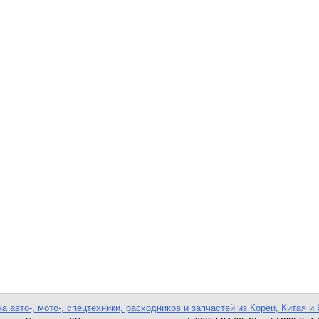
а авто-, мото-, спецтехники, расходников и запчастей из Кореи, Китая и 