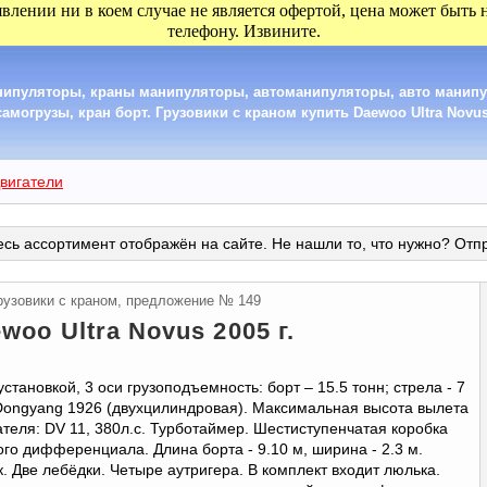
явлении ни в коем случае не является офертой, цена может быть
телефону. Извините.
анипуляторы, краны манипуляторы, автоманипуляторы, авто манип
могрузы, кран борт. Грузовики с краном купить Daewoo Ultra Novus 
вигатели
сь ассортимент отображён на сайте. Не нашли то, что нужно? Отп
рузовики с краном, предложение № 149
woo Ultra Novus 2005 г.
установкой, 3 оси грузоподъемность: борт – 15.5 тонн; стрела - 7
Dongyang 1926 (двухцилиндровая). Максимальная высота вылета
гателя: DV 11, 380л.с. Турботаймер. Шестиступенчатая коробка
го дифференциала. Длина борта - 9.10 м, ширина - 2.3 м.
к. Две лебёдки. Четыре аутригера. В комплект входит люлька.