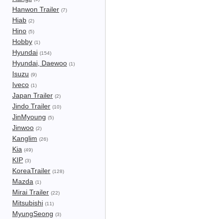
Hanwon Trailer
(7)
Hiab
(2)
Hino
(5)
Hobby
(1)
Hyundai
(154)
Hyundai, Daewoo
(1)
Isuzu
(9)
Iveco
(1)
Japan Trailer
(2)
Jindo Trailer
(10)
JinMyoung
(5)
Jinwoo
(2)
Kanglim
(26)
Kia
(49)
KIP
(3)
KoreaTrailer
(128)
Mazda
(1)
Mirai Trailer
(22)
Mitsubishi
(11)
MyungSeong
(3)