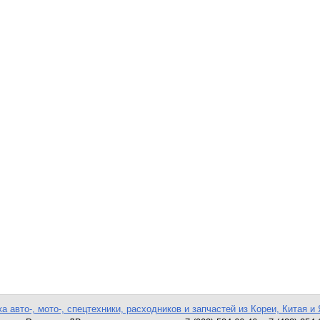
а авто-, мото-, спецтехники, расходников и запчастей из Кореи, Китая и 