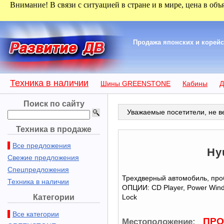
Внимание! В связи с ситуацией в стране и в мире, цена в объ
Продажа японских и корейск
Техника в наличии
Шины GREENSTONE
Кабины
Д
Поиск по сайту
Уважаемые посетители, не ве
Техника в продаже
Все предложения
Hy
Свежие предложения
Спецпредложения
Трехдверный автомобиль, про
Техника в наличии
ОПЦИИ: CD Player, Power Windo
Категории
Lock
Все категории
ПРО
Местоположение: