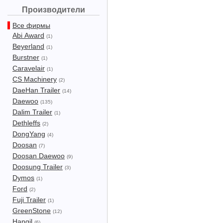
Производители
Все фирмы
Abi Award
(1)
Beyerland
(1)
Burstner
(1)
Caravelair
(1)
CS Machinery
(2)
DaeHan Trailer
(14)
Daewoo
(135)
Dalim Trailer
(1)
Dethleffs
(2)
DongYang
(4)
Doosan
(7)
Doosan Daewoo
(9)
Doosung Trailer
(3)
Dymos
(1)
Ford
(2)
Fuji Trailer
(1)
GreenStone
(12)
Hangil
(6)