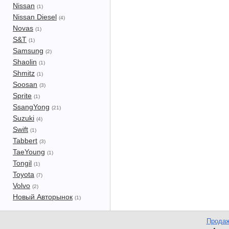
Nissan
(1)
Nissan Diesel
(4)
Novas
(1)
S&T
(1)
Samsung
(2)
Shaolin
(1)
Shmitz
(1)
Soosan
(3)
Sprite
(1)
SsangYong
(21)
Suzuki
(4)
Swift
(1)
Tabbert
(3)
TaeYoung
(1)
Tongil
(1)
Toyota
(7)
Volvo
(2)
Новый Авторынок
(1)
Продаж