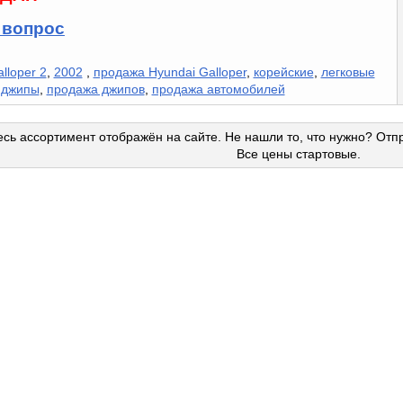
 вопрос
lloper 2
,
2002
,
продажа Hyundai Galloper
,
корейские
,
легковые
,
джипы
,
продажа джипов
,
продажа автомобилей
сь ассортимент отображён на сайте. Не нашли то, что нужно? Отп
Все цены стартовые.