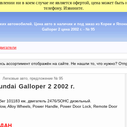
явлении ни в коем случае не является офертой, цена может быть
телефону. Извините.
их автомобилей. Цена авто в наличии и под заказ из Кореи и Япони
Galloper 2 цена 2002 г. - № 95
вигатели
сь ассортимент отображён на сайте. Не нашли то, что нужно? Отп
Легковые авто, предложение № 95
undai Galloper 2 2002 г.
бег 101183 км, двигатель 2476/SOHC дизельный.
w, Alloy Wheels, Power Handle, Power Door Lock, Remote Door
ДАН