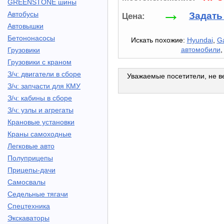
GREENSTONE шины
→
Автобусы
Задать
Цена:
Автовышки
Бетононасосы
Искать похожие:
Hyundai
,
Ga
автомобили
Грузовики
Грузовики с краном
З/ч: двигатели в сборе
Уважаемые посетители, не ве
З/ч: запчасти для КМУ
З/ч: кабины в сборе
З/ч: узлы и агрегаты
Крановые установки
Краны самоходные
Легковые авто
Полуприцепы
Прицепы-дачи
Самосвалы
Седельные тягачи
Спецтехника
Экскаваторы