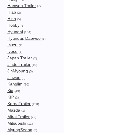
Hanwon Trailer
(7)
Hiab
(2)
Hino
(5)
Hobby
(1)
Hyundai
(154)
Hyundai, Daewoo
(1)
Isuzu
(9)
Iveco
(1)
Japan Trailer
(2)
Jindo Trailer
(10)
JinMyoung
(5)
Jinwoo
(2)
Kanglim
(26)
Kia
(49)
KIP
(3)
KoreaTrailer
(128)
Mazda
(1)
Mirai Trailer
(22)
Mitsubishi
(11)
MyungSeong
(3)