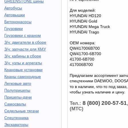
GREENSTONE шины
Автобусы
Для моделей:
Автовышки
HYUNDAI HD120
HYUNDAI Gold
Бетононасосы
HYUNDAI Mega Truck
Грузовики
HYUNDAI Trago
Грузовики с краном
З/ч: двигатели в сборе
ОЕМ номера:
QW417006B700
З/ч: запчасти для КМУ
QW41700-6B700
З/ч: кабины в сборе
41700-6B700
З/ч: узлы и агрегаты
417006B700
Крановые установки
Предлагаем ассортимент запча
Краны самоходные
спецтехники DAEWOO, DOOSAN
Легковые авто
то в наличии, что-то под заказ
Полуприцепы
чтобы узнать наличие и цену.
Прицепы-дачи
8 (800) 200-57-51
Тел.:
Самосвалы
(МТС)
Седельные тягачи
Спецтехника
Экскаваторы