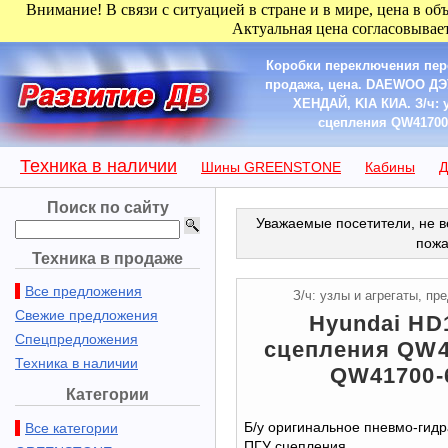
Внимание! В связи с ситуацией в стране и в мире, цена в об
Актуальная цена согласовывает
Коробки переключения пере
продажа, цена. DAEWOO Д
ХЕНДАЙ, KIA КИА. З/ч: 
сцепления QW417006
Техника в наличии
Шины GREENSTONE
Кабины
Д
Поиск по сайту
Уважаемые посетители, не в
пожа
Техника в продаже
Все предложения
З/ч: узлы и агрегаты, п
Свежие предложения
Hyundai HD
Спецпредложения
сцепления QW4
Техника в наличии
QW41700-
Категории
Б/у оригинальное пневмо-гидр
Все категории
ПГУ сцепления