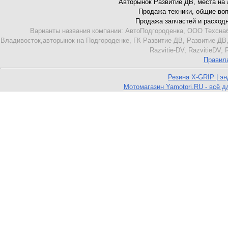
Авторынок Развитие ДВ, места на ав
Продажа техники, общие вопро
Продажа запчастей и расходник
Варианты названия компании: АвтоПодгороденка, ООО Техснаб
Владивосток,авторынок на Подгороденке, ГК Развитие ДВ, Развитие ДВ,
Razvitie-DV, RazvitieDV,
Правил
Резина X-GRIP | э
Мотомагазин Yamotori.RU - всё д