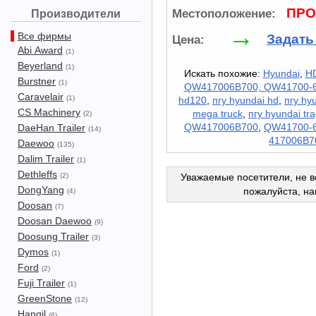
ПРО
Местоположение:
Производители
→
Все фирмы
Задать
Цена:
Abi Award
(1)
Beyerland
(1)
Искать похожие:
Hyundai
,
H
Burstner
(1)
QW417006B700, QW41700-
Caravelair
(1)
hd120
,
пгу hyundai hd
,
пгу hy
CS Machinery
mega truck
,
пгу hyundai tr
(2)
QW417006B700
,
QW41700-
DaeHan Trailer
(14)
417006B7
Daewoo
(135)
Dalim Trailer
(1)
Dethleffs
(2)
Уважаемые посетители, не в
DongYang
пожалуйста, н
(4)
Doosan
(7)
Doosan Daewoo
(9)
Doosung Trailer
(3)
Dymos
(1)
Ford
(2)
Fuji Trailer
(1)
GreenStone
(12)
Hangil
(6)