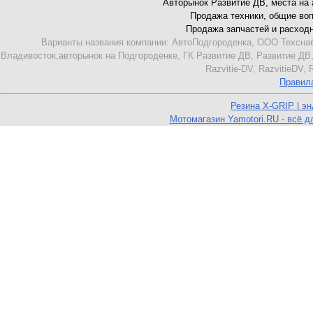
Авторынок Развитие ДВ, места на ав
Продажа техники, общие вопро
Продажа запчастей и расходник
Варианты названия компании: АвтоПодгороденка, ООО Техснаб
Владивосток,авторынок на Подгороденке, ГК Развитие ДВ, Развитие ДВ,
Razvitie-DV, RazvitieDV,
Правил
Резина X-GRIP | э
Мотомагазин Yamotori.RU - всё д