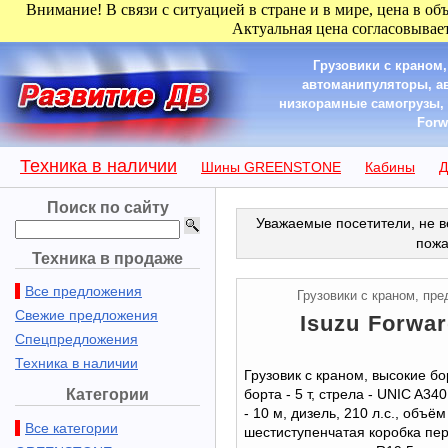
Внимание! В связи с ситуацией в стране и в мире, цена в об
Актуальная цена согласовывает
Грузовики с краном
автоманипуляторы, а
низкорамные самогрузы, к
Forw
Техника в наличии
Шины GREENSTONE
Кабины
Д
Поиск по сайту
Уважаемые посетители, не в
пожа
Техника в продаже
Все предложения
Грузовики с краном, пр
Свежие предложения
Isuzu Forwar
Спецпредложения
Техника в наличии
Грузовик с краном, высокие б
Категории
борта - 5 т, стрела - UNIC A340
- 10 м, дизель, 210 л.с., объём
Все категории
шестиступенчатая коробка пер