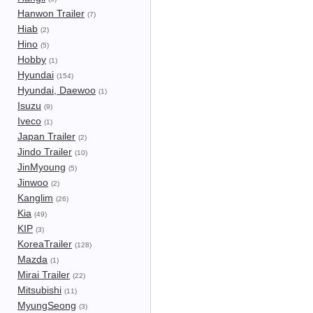
Hanwon Trailer
(7)
Hiab
(2)
Hino
(5)
Hobby
(1)
Hyundai
(154)
Hyundai, Daewoo
(1)
Isuzu
(9)
Iveco
(1)
Japan Trailer
(2)
Jindo Trailer
(10)
JinMyoung
(5)
Jinwoo
(2)
Kanglim
(26)
Kia
(49)
KIP
(3)
KoreaTrailer
(128)
Mazda
(1)
Mirai Trailer
(22)
Mitsubishi
(11)
MyungSeong
(3)