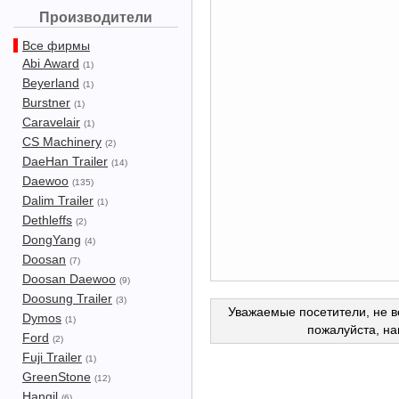
Производители
Все фирмы
Abi Award
(1)
Beyerland
(1)
Burstner
(1)
Caravelair
(1)
CS Machinery
(2)
DaeHan Trailer
(14)
Daewoo
(135)
Dalim Trailer
(1)
Dethleffs
(2)
DongYang
(4)
Doosan
(7)
Doosan Daewoo
(9)
Doosung Trailer
(3)
Уважаемые посетители, не в
Dymos
(1)
пожалуйста, н
Ford
(2)
Fuji Trailer
(1)
GreenStone
(12)
Hangil
(6)