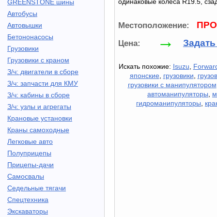
одинаковые колеса R19.5, сза
GREENSTONE шины
Автобусы
ПРО
Местоположение:
Автовышки
→
Бетононасосы
Задать
Цена:
Грузовики
Грузовики с краном
Искать похожие:
Isuzu
,
Forwar
З/ч: двигатели в сборе
японские
,
грузовики
,
грузо
З/ч: запчасти для КМУ
грузовики с манипулятором
автоманипуляторы
,
м
З/ч: кабины в сборе
гидроманипуляторы
,
кра
З/ч: узлы и агрегаты
Крановые установки
Краны самоходные
Легковые авто
Полуприцепы
Прицепы-дачи
Самосвалы
Седельные тягачи
Спецтехника
Экскаваторы