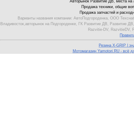
Авторынок Развитие ДВ, места на ав
Продажа техники, общие вопро
Продажа запчастей и расходник
Варианты названия компании: АвтоПодгороденка, ООО Техснаб
Владивосток,авторынок на Подгороденке, ГК Развитие ДВ, Развитие ДВ,
Razvitie-DV, RazvitieDV,
Правил
Резина X-GRIP | э
Мотомагазин Yamotori.RU - всё д