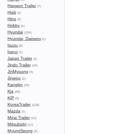
Hanwon Trailer
(7)
Hiab
(2)
Hino
(5)
Hobby
(1)
Hyundai
(154)
Hyundai, Daewoo
(1)
Isuzu
(9)
Iveco
(1)
Japan Trailer
(2)
Jindo Trailer
(10)
JinMyoung
(5)
Jinwoo
(2)
Kanglim
(26)
Kia
(49)
KIP
(3)
KoreaTrailer
(128)
Mazda
(1)
Mirai Trailer
(22)
Mitsubishi
(11)
MyungSeong
(3)