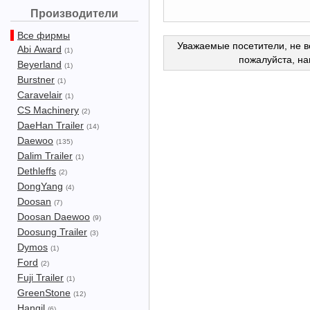
Производители
Все фирмы
Уважаемые посетители, не в
Abi Award
(1)
пожалуйста, н
Beyerland
(1)
Burstner
(1)
Caravelair
(1)
CS Machinery
(2)
DaeHan Trailer
(14)
Daewoo
(135)
Dalim Trailer
(1)
Dethleffs
(2)
DongYang
(4)
Doosan
(7)
Doosan Daewoo
(9)
Doosung Trailer
(3)
Dymos
(1)
Ford
(2)
Fuji Trailer
(1)
GreenStone
(12)
Hangil
(6)