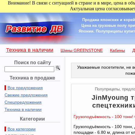
Внимание! В связи с ситуацией в стране и в мире, цена в об
Актуальная цена согласовывает
Продажа японских и корей
Цена на грузовые полу пр
Японии. Полуприцепы купить
Техника в наличии
Шины GREENSTONE
Кабины
Д
Поиск по сайту
Уважаемые посетители, не в
пожа
Техника в продаже
Все предложения
Полуприцепы, предл
Свежие предложения
JinMyoung т
Спецпредложения
спецтехники
Техника в наличии
Грузоподъёмность - 100 тонн!
Категории
Грузоподъёмность - 100 тонн,
Все категории
площадки - 6.80 м, длина от к