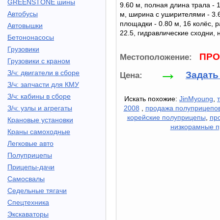
GREENSTONE шины
9.60 м, полная длина трала - 
Автобусы
м, ширина с уширителями - 3.
площадки - 0.80 м, 16 колёс, р
Автовышки
22.5, гидравлические сходни, 
Бетононасосы
Грузовики
ПРО
Местоположение:
Грузовики с краном
→
З/ч: двигатели в сборе
Задать
Цена:
З/ч: запчасти для КМУ
З/ч: кабины в сборе
Искать похожие:
JinMyoung
,
З/ч: узлы и агрегаты
2008
,
продажа полуприцепо
корейские полуприцепы
,
пр
Крановые установки
низкорамные 
Краны самоходные
Легковые авто
Полуприцепы
Прицепы-дачи
Самосвалы
Седельные тягачи
Спецтехника
Экскаваторы