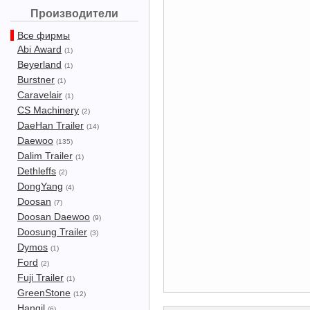
Производители
Все фирмы
Abi Award
(1)
Beyerland
(1)
Burstner
(1)
Caravelair
(1)
CS Machinery
(2)
DaeHan Trailer
(14)
Daewoo
(135)
Dalim Trailer
(1)
Dethleffs
(2)
DongYang
(4)
Doosan
(7)
Doosan Daewoo
(9)
Doosung Trailer
(3)
Dymos
(1)
Ford
(2)
Fuji Trailer
(1)
GreenStone
(12)
Hangil
(6)