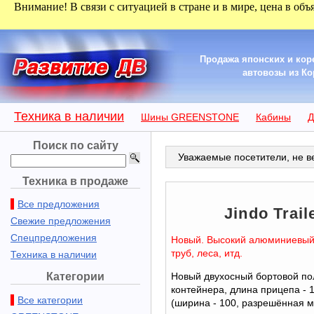
Внимание! В связи с ситуацией в стране и в мире, цена в объ
Продажа японских и кор
автовозы из Кор
Техника в наличии
Шины GREENSTONE
Кабины
Д
Поиск по сайту
Уважаемые посетители, не ве
Техника в продаже
Все предложения
Jindo Trail
Свежие предложения
Спецпредложения
Новый. Высокий алюминиевый
труб, леса, итд.
Техника в наличии
Категории
Новый двухосный бортовой по
контейнера, длина прицепа - 1
Все категории
(ширина - 100, разрешённая ма