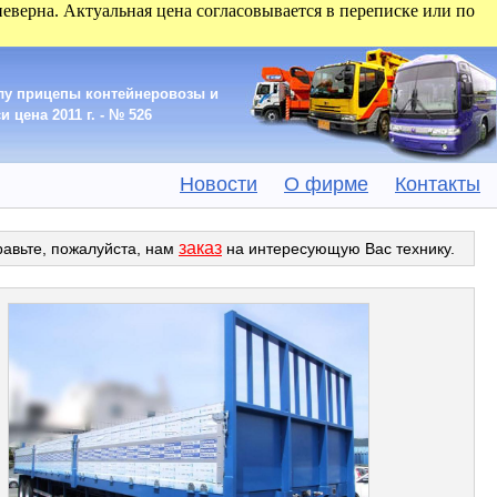
 неверна. Актуальная цена согласовывается в переписке или по
олу прицепы контейнеровозы и
 цена 2011 г. - № 526
Новости
О фирме
Контакты
заказ
равьте, пожалуйста, нам
на интересующую Вас технику.