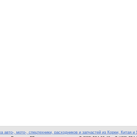
а авто-, мото-, спецтехники, расходников и запчастей из Кореи, Китая и 