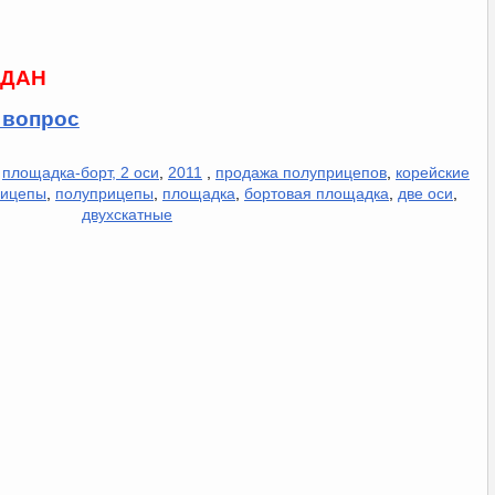
ДАН
 вопрос
,
площадка-борт, 2 оси
,
2011
,
продажа полуприцепов
,
корейские
рицепы
,
полуприцепы
,
площадка
,
бортовая площадка
,
две оси
,
двухскатные