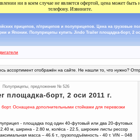
явлении ни в коем случае не является офертой, цена может быть
телефону. Извините.
ейских прицепов, п/прицепов и полуприцепов. Цена на грузовые п
еи и Японии. Полуприцепы купить Jindo Trailer площадка-борт, 2 оси
вигатели
сь ассортимент отображён на сайте. Не нашли то, что нужно? Отп
Полуприцепы, предложение № 526
er площадка-борт, 2 оси 2011 г.
 борт. Оснащена дополнительными стойками для перевозки
луприцеп - площадка под один 40-футовый или два 20-футовых
2.40 м, ширина - 2.80 м, колёса - 22.5, широкие листы рессор
ксимальная масса – 46.6 т., грузоподъёмность - 40 т. VIN – 048