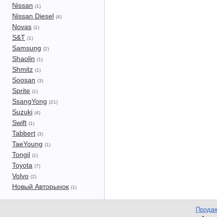
Nissan
(1)
Nissan Diesel
(4)
Novas
(1)
S&T
(1)
Samsung
(2)
Shaolin
(1)
Shmitz
(1)
Soosan
(3)
Sprite
(1)
SsangYong
(21)
Suzuki
(4)
Swift
(1)
Tabbert
(3)
TaeYoung
(1)
Tongil
(1)
Toyota
(7)
Volvo
(2)
Новый Авторынок
(1)
Продаж