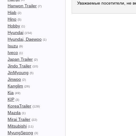
Уважаемые посетители, не ве
Hanwon Trailer
(7)
Hiab
(2)
Hino
(5)
Hobby
(1)
Hyundai
(154)
Hyundai, Daewoo
(1)
Isuzu
(9)
Iveco
(1)
Japan Trailer
(2)
Jindo Trailer
(10)
JinMyoung
(5)
Jinwoo
(2)
Kanglim
(26)
Kia
(49)
KIP
(3)
KoreaTrailer
(128)
Mazda
(1)
Mirai Trailer
(22)
Mitsubishi
(11)
MyungSeong
(3)