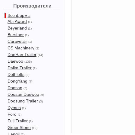
Производители
Все фирмы
Abi Award
(1)
Beyerland
(1)
Burstner
(1)
Caravelair
(1)
CS Machinery
(2)
DaeHan Trailer
(14)
Daewoo
(135)
Dalim Trailer
(1)
Dethleffs
(2)
DongYang
(4)
Doosan
(7)
Doosan Daewoo
(9)
Doosung Trailer
(3)
Dymos
(1)
Ford
(2)
Fuji Trailer
(1)
GreenStone
(12)
Hangil
(6)