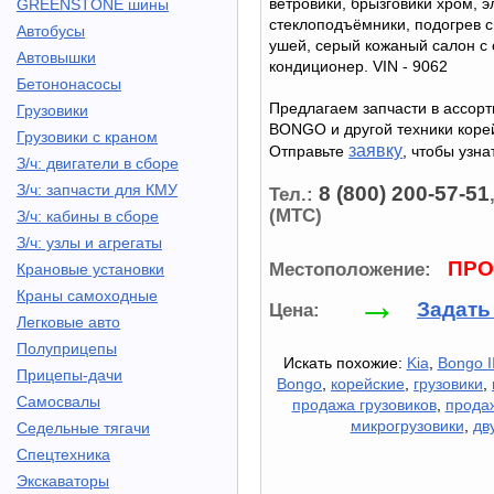
ветровики, брызговики хром, э
GREENSTONE шины
стеклоподъёмники, подогрев с
Автобусы
ушей, серый кожаный салон с 
Автовышки
кондиционер. VIN - 9062
Бетононасосы
Предлагаем запчасти в ассорт
Грузовики
BONGO и другой техники корей
Грузовики с краном
заявку
Отправьте
, чтобы узна
З/ч: двигатели в сборе
З/ч: запчасти для КМУ
8 (800) 200-57-51
Тел.:
(МТС)
З/ч: кабины в сборе
З/ч: узлы и агрегаты
ПРО
Местоположение:
Крановые установки
→
Краны самоходные
Задать
Цена:
Легковые авто
Полуприцепы
Искать похожие:
Kia
,
Bongo II
Прицепы-дачи
Bongo
,
корейские
,
грузовики
,
Самосвалы
продажа грузовиков
,
прода
микрогрузовики
,
дв
Седельные тягачи
Спецтехника
Экскаваторы