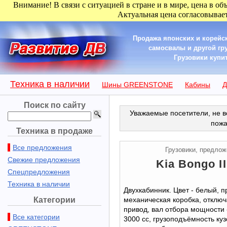
Внимание! В связи с ситуацией в стране и в мире, цена в об
Актуальная цена согласовывает
Продажа японских и корейск
самосвалы и другой гру
Грузовики купить
Техника в наличии
Шины GREENSTONE
Кабины
Д
Поиск по сайту
Уважаемые посетители, не в
пожа
Техника в продаже
Все предложения
Грузовики, предло
Свежие предложения
Kia Bongo II
Спецпредложения
Техника в наличии
Двухкабинник. Цвет - белый, п
Категории
механическая коробка, отклю
привод, вал отбора мощности 
Все категории
3000 сс, грузоподъёмность кузо