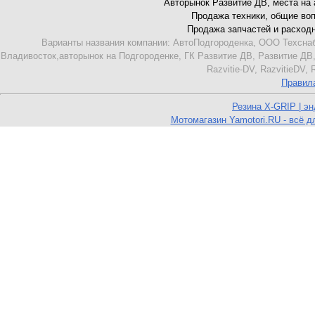
Авторынок Развитие ДВ, места на ав
Продажа техники, общие вопро
Продажа запчастей и расходник
Варианты названия компании: АвтоПодгороденка, ООО Техснаб
Владивосток,авторынок на Подгороденке, ГК Развитие ДВ, Развитие ДВ,
Razvitie-DV, RazvitieDV,
Правил
Резина X-GRIP | э
Мотомагазин Yamotori.RU - всё д