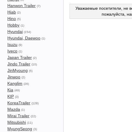
Hanwon Trailer
(7)
Уважаемые посетители, не в
Hiab
(2)
пожалуйста, н
Hino
(5)
Hobby
(1)
Hyundai
(154)
Hyundai, Daewoo
(1)
Isuzu
(9)
Iveco
(1)
Japan Trailer
(2)
Jindo Trailer
(10)
JinMyoung
(5)
Jinwoo
(2)
Kanglim
(26)
Kia
(49)
KIP
(3)
KoreaTrailer
(128)
Mazda
(1)
Mirai Trailer
(22)
Mitsubishi
(11)
MyungSeong
(3)