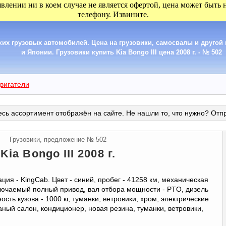
явлении ни в коем случае не является офертой, цена может быть
телефону. Извините.
их грузовых автомобилей. Цена на грузовики, самосвалы и другой 
и Японии. Грузовики купить Kia Bongo III цена 2008 г. - № 502
вигатели
сь ассортимент отображён на сайте. Не нашли то, что нужно? Отп
Грузовики, предложение № 502
Kia Bongo III 2008 г.
ия - KingCab. Цвет - синий, пробег - 41258 км, механическая
лючаемый полный привод, вал отбора мощности - PTO, дизель
сть кузова - 1000 кг, туманки, ветровики, хром, электрические
ный салон, кондиционер, новая резина, туманки, ветровики,