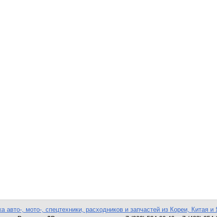
а авто-, мото-, спецтехники, расходников и запчастей из Кореи, Китая и 