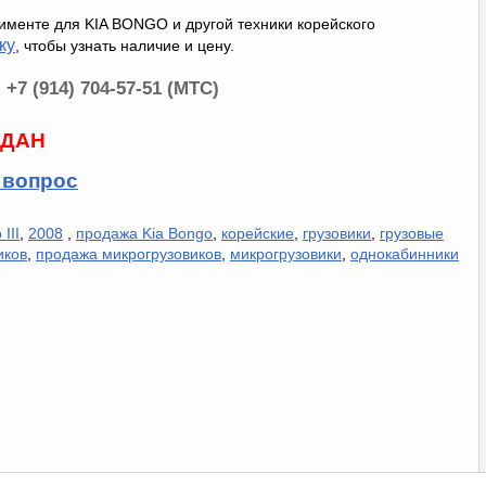
именте для KIA BONGO и другой техники корейского
ку
, чтобы узнать наличие и цену.
, +7 (914) 704-57-51 (МТС)
ДАН
 вопрос
III
,
2008
,
продажа Kia Bongo
,
корейские
,
грузовики
,
грузовые
иков
,
продажа микрогрузовиков
,
микрогрузовики
,
однокабинники