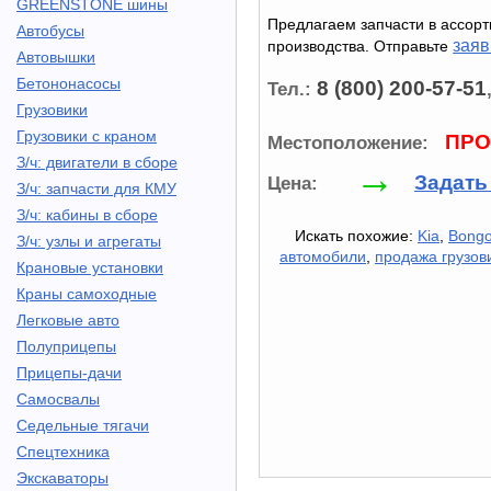
GREENSTONE шины
Предлагаем запчасти в ассорт
Автобусы
заяв
производства. Отправьте
Автовышки
Бетононасосы
8 (800) 200-57-51
Тел.:
Грузовики
Грузовики с краном
ПРО
Местоположение:
З/ч: двигатели в сборе
→
Задать
Цена:
З/ч: запчасти для КМУ
З/ч: кабины в сборе
Искать похожие:
Kia
,
Bongo 
З/ч: узлы и агрегаты
автомобили
,
продажа грузов
Крановые установки
Краны самоходные
Легковые авто
Полуприцепы
Прицепы-дачи
Самосвалы
Седельные тягачи
Спецтехника
Экскаваторы