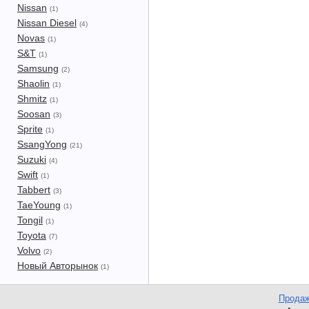
Nissan
(1)
Nissan Diesel
(4)
Novas
(1)
S&T
(1)
Samsung
(2)
Shaolin
(1)
Shmitz
(1)
Soosan
(3)
Sprite
(1)
SsangYong
(21)
Suzuki
(4)
Swift
(1)
Tabbert
(3)
TaeYoung
(1)
Tongil
(1)
Toyota
(7)
Volvo
(2)
Новый Авторынок
(1)
Продаж