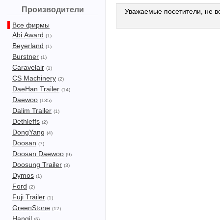
Производители
Уважаемые посетители, не ве
Все фирмы
Abi Award
(1)
Beyerland
(1)
Burstner
(1)
Caravelair
(1)
CS Machinery
(2)
DaeHan Trailer
(14)
Daewoo
(135)
Dalim Trailer
(1)
Dethleffs
(2)
DongYang
(4)
Doosan
(7)
Doosan Daewoo
(9)
Doosung Trailer
(3)
Dymos
(1)
Ford
(2)
Fuji Trailer
(1)
GreenStone
(12)
Hangil
(6)