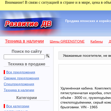
Внимание! В связи с ситуацией в стране и в мире, цена в объ
Продажа японских и корейск
Техника в наличии
Шины GREENSTONE
Кабины
Д
Поиск по сайту
Уважаемые посетители, не ве
Техника в продаже
Все предложения
Свежие предложения
Спецпредложения
Удлинённая кабина. Комплектац
Техника в наличии
пятиступенчатая коробка, отк
Категории
объём - 3000 сс, грузоподъёмно
стеклоподъёмники, серый кожа
Все категории
брызговики. VIN - 1965