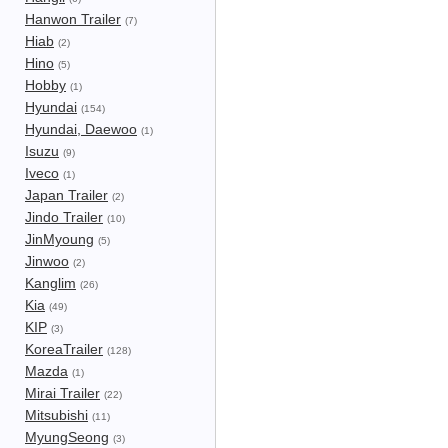
Hanwon Trailer
(7)
Hiab
(2)
Hino
(5)
Hobby
(1)
Hyundai
(154)
Hyundai, Daewoo
(1)
Isuzu
(9)
Iveco
(1)
Japan Trailer
(2)
Jindo Trailer
(10)
JinMyoung
(5)
Jinwoo
(2)
Kanglim
(26)
Kia
(49)
KIP
(3)
KoreaTrailer
(128)
Mazda
(1)
Mirai Trailer
(22)
Mitsubishi
(11)
MyungSeong
(3)