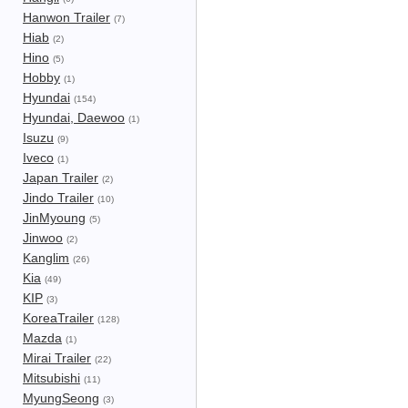
Hanwon Trailer
(7)
Hiab
(2)
Hino
(5)
Hobby
(1)
Hyundai
(154)
Hyundai, Daewoo
(1)
Isuzu
(9)
Iveco
(1)
Japan Trailer
(2)
Jindo Trailer
(10)
JinMyoung
(5)
Jinwoo
(2)
Kanglim
(26)
Kia
(49)
KIP
(3)
KoreaTrailer
(128)
Mazda
(1)
Mirai Trailer
(22)
Mitsubishi
(11)
MyungSeong
(3)