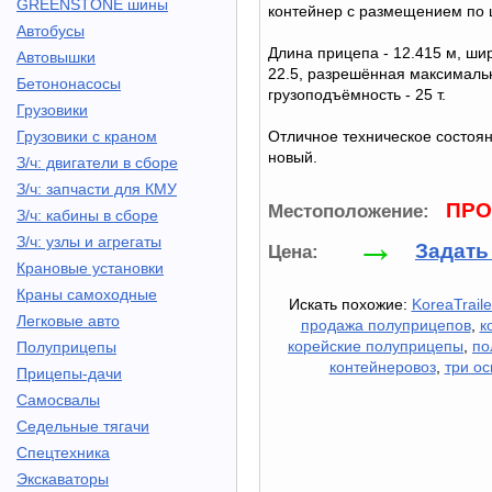
GREENSTONE шины
контейнер с размещением по 
Автобусы
Длина прицепа - 12.415 м, шир
Автовышки
22.5, разрешённая максимальн
Бетононасосы
грузоподъёмность - 25 т.
Грузовики
Грузовики с краном
Отличное техническое состоян
новый.
З/ч: двигатели в сборе
З/ч: запчасти для КМУ
ПРО
Местоположение:
З/ч: кабины в сборе
→
З/ч: узлы и агрегаты
Задать
Цена:
Крановые установки
Краны самоходные
Искать похожие:
KoreaTraile
Легковые авто
продажа полуприцепов
,
к
корейские полуприцепы
,
по
Полуприцепы
контейнеровоз
,
три ос
Прицепы-дачи
Самосвалы
Седельные тягачи
Спецтехника
Экскаваторы