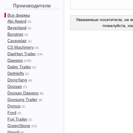
Производители
Все фирмы
Уважаемые посетители, не в
Abi Award
(1)
пожалуйста, н
Beyerland
(1)
Burstner
(1)
Caravelair
(1)
CS Machinery
(2)
DaeHan Trailer
(14)
Daewoo
(135)
Dalim Trailer
(1)
Dethleffs
(2)
DongYang
(4)
Doosan
(7)
Doosan Daewoo
(9)
Doosung Trailer
(3)
Dymos
(1)
Ford
(2)
Fuji Trailer
(1)
GreenStone
(12)
Hangil
(6)