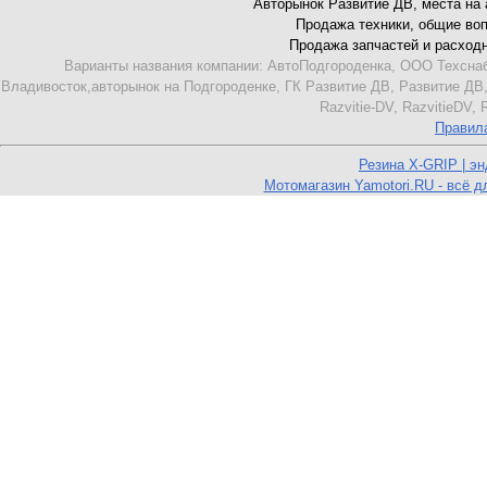
Авторынок Развитие ДВ, места на ав
Продажа техники, общие вопро
Продажа запчастей и расходник
Варианты названия компании: АвтоПодгороденка, ООО Техснаб
Владивосток,авторынок на Подгороденке, ГК Развитие ДВ, Развитие ДВ,
Razvitie-DV, RazvitieDV,
Правил
Резина X-GRIP | э
Мотомагазин Yamotori.RU - всё д