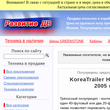
Внимание! В связи с ситуацией в стране и в мире, цена в об
Актуальная цена согласовывает
Продажа японских и корей
Цена на грузовые полу пр
Японии. Полуприцепы купит
Техника в наличии
Шины GREENSTONE
Кабины
Д
Поиск по сайту
Уважаемые посетители, не в
пожа
Техника в продаже
Все предложения
Полуприцепы, предл
Свежие предложения
KoreaTrailer
Спецпредложения
2005 
Техника в наличии
Категории
Трёхосный полуприцеп - конт
один 40-футовый или два 20-
Все категории
также позволяет перевозить о