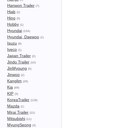
Hanwon Trailer
(7)
Hiab
(2)
Hino
(5)
Hobby
(1)
Hyundai
(154)
Hyundai, Daewoo
(1)
Isuzu
(9)
Iveco
(1)
Japan Trailer
(2)
Jindo Trailer
(10)
JinMyoung
(5)
Jinwoo
(2)
Kanglim
(26)
Kia
(49)
KIP
(3)
KoreaTrailer
(128)
Mazda
(1)
Mirai Trailer
(22)
Mitsubishi
(11)
MyungSeong
(3)