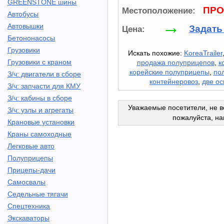
GREENSTONE шины
ПРО
Местоположение:
Автобусы
→
Автовышки
Задать
Цена:
Бетононасосы
Грузовики
Искать похожие:
KoreaTrailer
Грузовики с краном
продажа полуприцепов
,
к
корейские полуприцепы
,
по
З/ч: двигатели в сборе
контейнеровоз
,
две ос
З/ч: запчасти для КМУ
З/ч: кабины в сборе
Уважаемые посетители, не в
З/ч: узлы и агрегаты
пожалуйста, н
Крановые установки
Краны самоходные
Легковые авто
Полуприцепы
Прицепы-дачи
Самосвалы
Седельные тягачи
Спецтехника
Экскаваторы