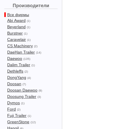
Производители
Все фирмы
Abi Award
(1)
Beyerland
(1)
Burstner
(1)
Caravelair
(1)
CS Machinery
(2)
DaeHan Trailer
(14)
Daewoo
(135)
Dalim Trailer
(1)
Dethleffs
(2)
DongYang
(4)
Doosan
(7)
Doosan Daewoo
(9)
Doosung Trailer
(3)
Dymos
(1)
Ford
(2)
Fuji Trailer
(1)
GreenStone
(12)
Hangil
(6)