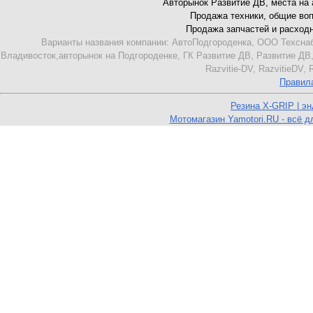
Авторынок Развитие ДВ, места на ав
Продажа техники, общие вопро
Продажа запчастей и расходник
Варианты названия компании: АвтоПодгороденка, ООО Техснаб
Владивосток,авторынок на Подгороденке, ГК Развитие ДВ, Развитие ДВ,
Razvitie-DV, RazvitieDV,
Правил
Резина X-GRIP | э
Мотомагазин Yamotori.RU - всё д