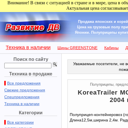
Внимание! В связи с ситуацией в стране и в мире, цена в об
Актуальная цена согласовывает
Продажа японских и корей
Цена на грузовые полу пр
Японии. Полуприцепы купить 
Техника в наличии
Шины GREENSTONE
Кабины
Д
Поиск по сайту
Уважаемые посетители, не в
пожа
Техника в продаже
Все предложения
Полуприцепы, предл
Свежие предложения
KoreaTrailer M
Спецпредложения
2004 
Техника в наличии
Категории
Полуприцеп-контейнеровоз (го
Длина12,5м,ширина 2,4м. Ради
Все категории