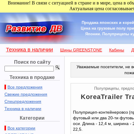
Внимание! В связи с ситуацией в стране и в мире, цена в об
Актуальная цена согласовывает
Продажа японских и корей
Цена на грузовые полу пр
Японии. Полуприцепы купи
Техника в наличии
Шины GREENSTONE
Кабины
Д
Поиск по сайту
Уважаемые посетители, не в
пожа
Техника в продаже
Все предложения
Полуприцепы, предл
Свежие предложения
KoreaTrailer Tra
Спецпредложения
Техника в наличии
Полуприцеп-контейнеровоз (п
Категории
футовый или два 20-ти футовы
оси. Длина - 12,4 м, ширина - 
Все категории
22,5.