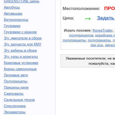
GREENSTONE шины
Автобусы
ПРО
Местоположение:
Автовышки
→
Задать
Цена:
Бетононасосы
Грузовики
Искать похожие:
KoreaTrailer
,
Грузовики с краном
полуприцепов
,
корейские 
З/ч: двигатели в сборе
полуприцепы
,
полуприцепы
,
п
З/ч: запчасти для КМУ
три оси
,
двухс
З/ч: кабины в сборе
З/ч: узлы и агрегаты
Уважаемые посетители, не в
Крановые установки
пожалуйста, н
Краны самоходные
Легковые авто
Полуприцепы
Прицепы-дачи
Самосвалы
Седельные тягачи
Спецтехника
Экскаваторы