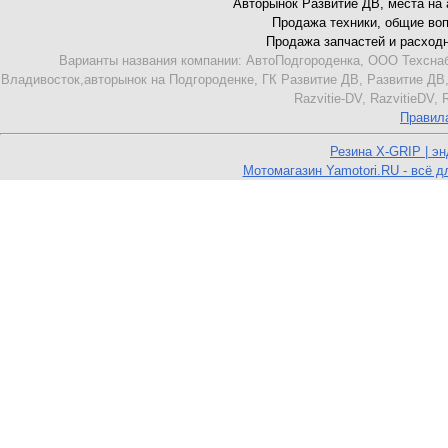
Авторынок Развитие ДВ, места на ав
Продажа техники, общие вопро
Продажа запчастей и расходник
Варианты названия компании: АвтоПодгороденка, ООО Техснаб
Владивосток,авторынок на Подгороденке, ГК Развитие ДВ, Развитие ДВ,
Razvitie-DV, RazvitieDV,
Правил
Резина X-GRIP | э
Мотомагазин Yamotori.RU - всё д