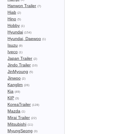
Hanwon Trailer
(7)
Hiab
(2)
Hino
(5)
Hobby
(1)
Hyundai
(154)
Hyundai, Daewoo
(1)
Isuzu
(9)
Iveco
(1)
Japan Trailer
(2)
Jindo Trailer
(10)
JinMyoung
(5)
Jinwoo
(2)
Kanglim
(26)
Kia
(49)
KIP
(3)
KoreaTrailer
(128)
Mazda
(1)
Mirai Trailer
(22)
Mitsubishi
(11)
MyungSeong
(3)