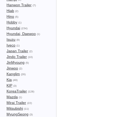
Hanwon Trailer
(7)
Hiab
(2)
Hino
(5)
Hobby
(1)
Hyundai
(154)
Hyundai, Daewoo
(1)
Isuzu
(9)
Iveco
(1)
Japan Trailer
(2)
Jindo Trailer
(10)
JinMyoung
(5)
Jinwoo
(2)
Kanglim
(26)
Kia
(49)
KIP
(3)
KoreaTrailer
(128)
Mazda
(1)
Mirai Trailer
(22)
Mitsubishi
(11)
MyungSeong
(3)