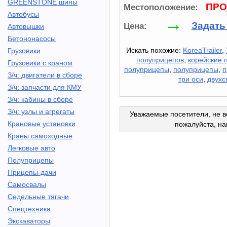
GREENSTONE шины
ПРО
Местоположение:
Автобусы
→
Задать
Цена:
Автовышки
Бетононасосы
Искать похожие:
KoreaTrailer
,
Грузовики
полуприцепов
,
корейские 
Грузовики с краном
полуприцепы
,
полуприцепы
,
п
З/ч: двигатели в сборе
три оси
,
двухс
З/ч: запчасти для КМУ
З/ч: кабины в сборе
З/ч: узлы и агрегаты
Уважаемые посетители, не в
Крановые установки
пожалуйста, н
Краны самоходные
Легковые авто
Полуприцепы
Прицепы-дачи
Самосвалы
Седельные тягачи
Спецтехника
Экскаваторы