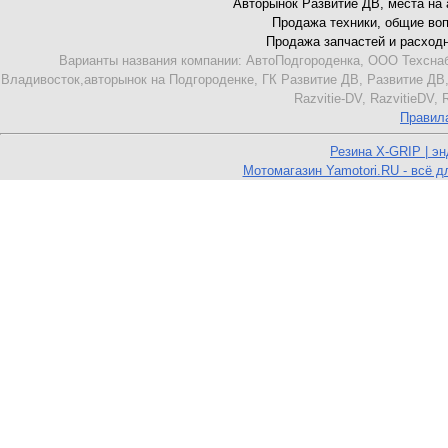
Авторынок Развитие ДВ, места на ав
Продажа техники, общие вопро
Продажа запчастей и расходник
Варианты названия компании: АвтоПодгороденка, ООО Техснаб
Владивосток,авторынок на Подгороденке, ГК Развитие ДВ, Развитие ДВ,
Razvitie-DV, RazvitieDV,
Правил
Резина X-GRIP | э
Мотомагазин Yamotori.RU - всё д