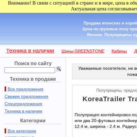
Внимание! В связи с ситуацией в стране и в мире, цена в об
Актуальная цена согласовывает
Продажа японских и корей
Цена на грузовые полу пр
Японии. Полуприцепы купит
Техника в наличии
Шины GREENSTONE
Кабины
Д
Поиск по сайту
Уважаемые посетители, не в
пожа
Техника в продаже
Все предложения
Полуприцепы, предл
Свежие предложения
KoreaTrailer Tra
Спецпредложения
Техника в наличии
Полуприцеп-контейнеровоз по
Категории
или два 20-футовых контейнера
12.4 м, ширина - 2.4 м. Радиус 
Все категории