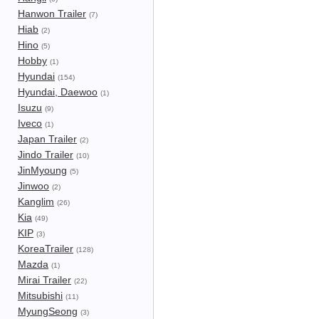
Hanwon Trailer
(7)
Hiab
(2)
Hino
(5)
Hobby
(1)
Hyundai
(154)
Hyundai, Daewoo
(1)
Isuzu
(9)
Iveco
(1)
Japan Trailer
(2)
Jindo Trailer
(10)
JinMyoung
(5)
Jinwoo
(2)
Kanglim
(26)
Kia
(49)
KIP
(3)
KoreaTrailer
(128)
Mazda
(1)
Mirai Trailer
(22)
Mitsubishi
(11)
MyungSeong
(3)