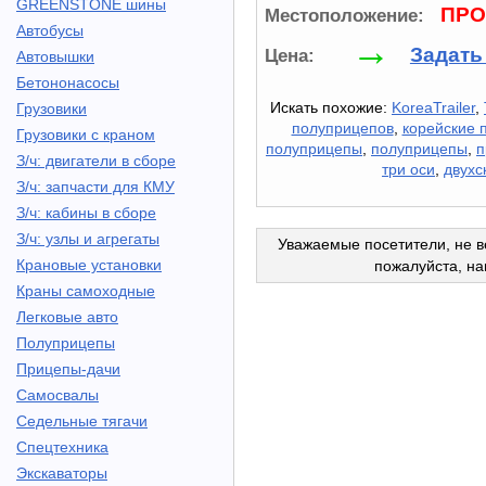
GREENSTONE шины
ПРО
Местоположение:
Автобусы
→
Задать
Цена:
Автовышки
Бетононасосы
Искать похожие:
KoreaTrailer
,
Грузовики
полуприцепов
,
корейские 
Грузовики с краном
полуприцепы
,
полуприцепы
,
п
З/ч: двигатели в сборе
три оси
,
двухс
З/ч: запчасти для КМУ
З/ч: кабины в сборе
З/ч: узлы и агрегаты
Уважаемые посетители, не в
Крановые установки
пожалуйста, н
Краны самоходные
Легковые авто
Полуприцепы
Прицепы-дачи
Самосвалы
Седельные тягачи
Спецтехника
Экскаваторы