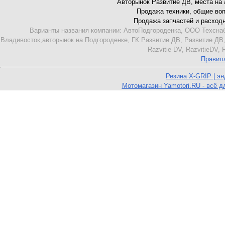
Авторынок Развитие ДВ, места на ав
Продажа техники, общие вопро
Продажа запчастей и расходник
Варианты названия компании: АвтоПодгороденка, ООО Техснаб
Владивосток,авторынок на Подгороденке, ГК Развитие ДВ, Развитие ДВ,
Razvitie-DV, RazvitieDV,
Правил
Резина X-GRIP | э
Мотомагазин Yamotori.RU - всё д