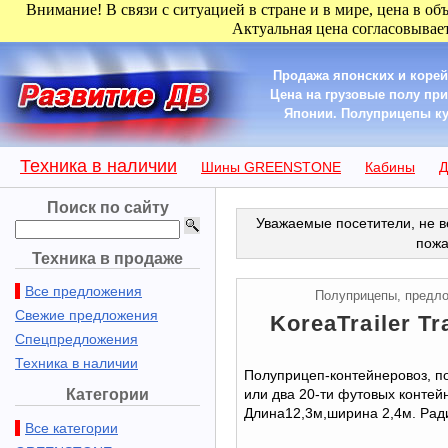
Внимание! В связи с ситуацией в стране и в мире, цена в об
Актуальная цена согласовывает
Продажа японских и корей
Цена на грузовые полу пр
Японии. Полуприцепы купит
Техника в наличии
Шины GREENSTONE
Кабины
Д
Поиск по сайту
Уважаемые посетители, не в
пожа
Техника в продаже
Все предложения
Полуприцепы, предл
Свежие предложения
KoreaTrailer Tra
Спецпредложения
Техника в наличии
Полуприцеп-контейнеровоз, п
Категории
или два 20-ти футовых контейн
Длина12,3м,ширина 2,4м. Ради
Все категории