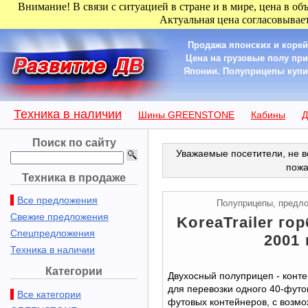
Внимание! В связи с ситуацией в стране и в мире, цена в об
Актуальная цена согласовывает
Продажа японских и корей
Цена на грузовые полу пр
Японии. Полуприцепы купить 
Техника в наличии
Шины GREENSTONE
Кабины
Д
Поиск по сайту
Уважаемые посетители, не в
пожа
Техника в продаже
Все предложения
Полуприцепы, предл
Свежие предложения
KoreaTrailer гор
Спецпредложения
2001 
Техника в наличии
Категории
Двухосный полуприцеп - конте
для перевозки одного 40-футов
Все категории
футовых контейнеров, с возм