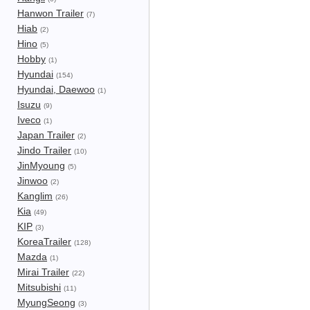
Hanwon Trailer
(7)
Hiab
(2)
Hino
(5)
Hobby
(1)
Hyundai
(154)
Hyundai, Daewoo
(1)
Isuzu
(9)
Iveco
(1)
Japan Trailer
(2)
Jindo Trailer
(10)
JinMyoung
(5)
Jinwoo
(2)
Kanglim
(26)
Kia
(49)
KIP
(3)
KoreaTrailer
(128)
Mazda
(1)
Mirai Trailer
(22)
Mitsubishi
(11)
MyungSeong
(3)