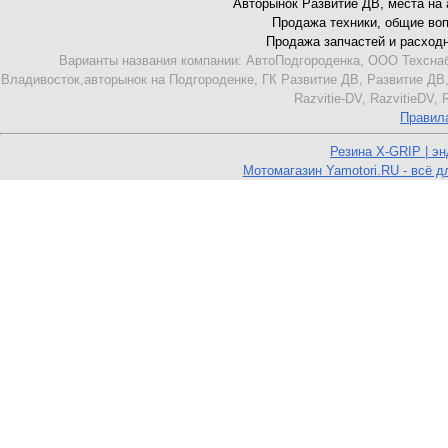
Авторынок Развитие ДВ, места на ав
Продажа техники, общие вопро
Продажа запчастей и расходник
Варианты названия компании: АвтоПодгороденка, ООО Техснаб
Владивосток,авторынок на Подгороденке, ГК Развитие ДВ, Развитие ДВ,
Razvitie-DV, RazvitieDV,
Правил
Резина X-GRIP | э
Мотомагазин Yamotori.RU - всё д