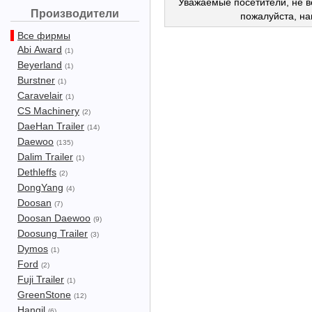
Уважаемые посетители, не в
Производители
пожалуйста, н
Все фирмы
Abi Award
(1)
Beyerland
(1)
Burstner
(1)
Caravelair
(1)
CS Machinery
(2)
DaeHan Trailer
(14)
Daewoo
(135)
Dalim Trailer
(1)
Dethleffs
(2)
DongYang
(4)
Doosan
(7)
Doosan Daewoo
(9)
Doosung Trailer
(3)
Dymos
(1)
Ford
(2)
Fuji Trailer
(1)
GreenStone
(12)
Hangil
(6)