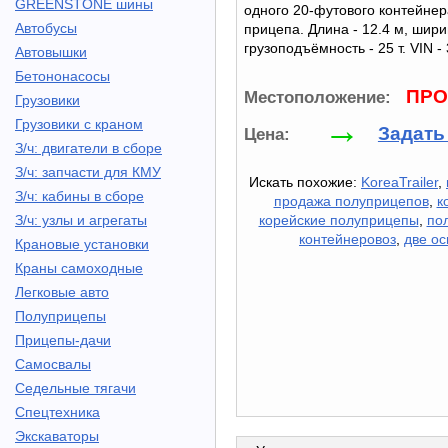
GREENSTONE шины
одного 20-футового контейне
Автобусы
прицепа. Длина - 12.4 м, ширин
грузоподъёмность - 25 т. VIN -
Автовышки
Бетононасосы
ПРО
Местоположение:
Грузовики
→
Грузовики с краном
Задать
Цена:
З/ч: двигатели в сборе
З/ч: запчасти для КМУ
Искать похожие:
KoreaTrailer
,
З/ч: кабины в сборе
продажа полуприцепов
,
к
З/ч: узлы и агрегаты
корейские полуприцепы
,
по
контейнеровоз
,
две ос
Крановые установки
Краны самоходные
Легковые авто
Полуприцепы
Прицепы-дачи
Самосвалы
Седельные тягачи
Спецтехника
Экскаваторы