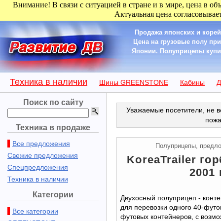
Внимание! В связи с ситуацией в стране и в мире, цена в об
Актуальная цена согласовывает
Продажа японских и корей
Цена на грузовые полу пр
Японии. Полуприцепы купить 
Техника в наличии
Шины GREENSTONE
Кабины
Д
Поиск по сайту
Уважаемые посетители, не в
пожа
Техника в продаже
Все предложения
Полуприцепы, предл
Свежие предложения
KoreaTrailer гор
Спецпредложения
2001 
Техника в наличии
Категории
Двухосный полуприцеп - конте
для перевозки одного 40-футов
Все категории
футовых контейнеров, с возм