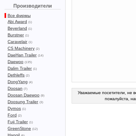
Производители
Все фирмы
Abi Award
(1)
Beyerland
(1)
Burstner
(1)
Caravelair
(1)
CS Machinery
(2)
DaeHan Trailer
(14)
Daewoo
(135)
Dalim Trailer
(1)
Dethleffs
(2)
DongYang
(4)
Doosan
(7)
Уважаемые посетители, не в
Doosan Daewoo
(9)
пожалуйста, н
Doosung Trailer
(3)
Dymos
(1)
Ford
(2)
Fuji Trailer
(1)
GreenStone
(12)
Hangil
(6)