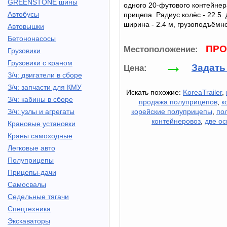
GREENSTONE шины
одного 20-футового контейне
Автобусы
прицепа. Радиус колёс - 22.5. 
ширина - 2.4 м, грузоподъёмнос
Автовышки
Бетононасосы
ПРО
Местоположение:
Грузовики
→
Грузовики с краном
Задать
Цена:
З/ч: двигатели в сборе
З/ч: запчасти для КМУ
Искать похожие:
KoreaTrailer
,
З/ч: кабины в сборе
продажа полуприцепов
,
к
З/ч: узлы и агрегаты
корейские полуприцепы
,
по
контейнеровоз
,
две ос
Крановые установки
Краны самоходные
Легковые авто
Полуприцепы
Прицепы-дачи
Самосвалы
Седельные тягачи
Спецтехника
Экскаваторы