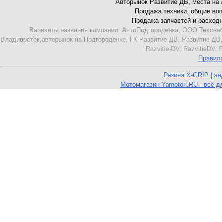
Авторынок Развитие ДВ, места на ав
Продажа техники, общие вопро
Продажа запчастей и расходник
Варианты названия компании: АвтоПодгороденка, ООО Техснаб
Владивосток,авторынок на Подгороденке, ГК Развитие ДВ, Развитие ДВ,
Razvitie-DV, RazvitieDV,
Правил
Резина X-GRIP | э
Мотомагазин Yamotori.RU - всё д