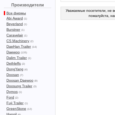
Производители
Уважаемые посетители, не в
Все фирмы
пожалуйста, н
Abi Award
(1)
Beyerland
(1)
Burstner
(1)
Caravelair
(1)
CS Machinery
(2)
DaeHan Trailer
(14)
Daewoo
(135)
Dalim Trailer
(1)
Dethleffs
(2)
DongYang
(4)
Doosan
(7)
Doosan Daewoo
(9)
Doosung Trailer
(3)
Dymos
(1)
Ford
(2)
Fuji Trailer
(1)
GreenStone
(12)
Hangil
(6)