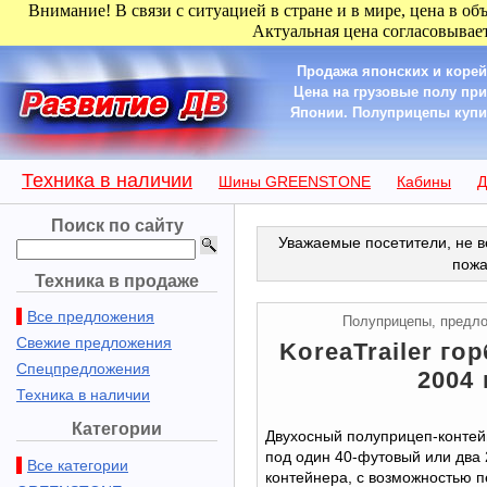
Внимание! В связи с ситуацией в стране и в мире, цена в об
Актуальная цена согласовывает
Продажа японских и корей
Цена на грузовые полу пр
Японии. Полуприцепы купить 
Техника в наличии
Шины GREENSTONE
Кабины
Д
Поиск по сайту
Уважаемые посетители, не в
пожа
Техника в продаже
Все предложения
Полуприцепы, предл
Свежие предложения
KoreaTrailer гор
Спецпредложения
2004 
Техника в наличии
Категории
Двухосный полуприцеп-контейн
под один 40-футовый или два
Все категории
контейнера, с возможностью п