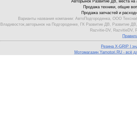
Авторынок Развитие ДВ, места на ав
Продажа техники, общие вопро
Продажа запчастей и расходник
Варианты названия компании: АвтоПодгороденка, ООО Техснаб
Владивосток,авторынок на Подгороденке, ГК Развитие ДВ, Развитие ДВ,
Razvitie-DV, RazvitieDV,
Правил
Резина X-GRIP | э
Мотомагазин Yamotori.RU - всё д