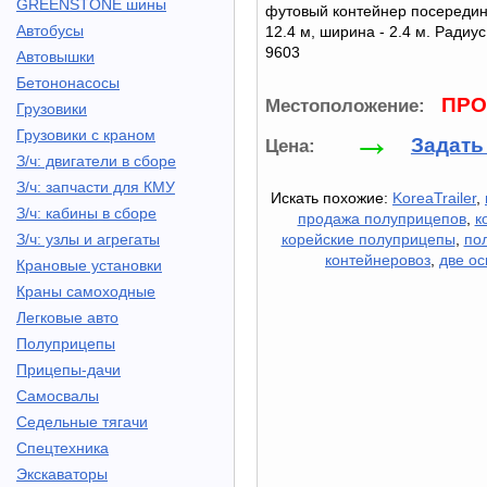
GREENSTONE шины
футовый контейнер посередин
Автобусы
12.4 м, ширина - 2.4 м. Радиус 
9603
Автовышки
Бетононасосы
ПРО
Местоположение:
Грузовики
→
Грузовики с краном
Задать
Цена:
З/ч: двигатели в сборе
З/ч: запчасти для КМУ
Искать похожие:
KoreaTrailer
,
З/ч: кабины в сборе
продажа полуприцепов
,
к
З/ч: узлы и агрегаты
корейские полуприцепы
,
по
контейнеровоз
,
две ос
Крановые установки
Краны самоходные
Легковые авто
Полуприцепы
Прицепы-дачи
Самосвалы
Седельные тягачи
Спецтехника
Экскаваторы