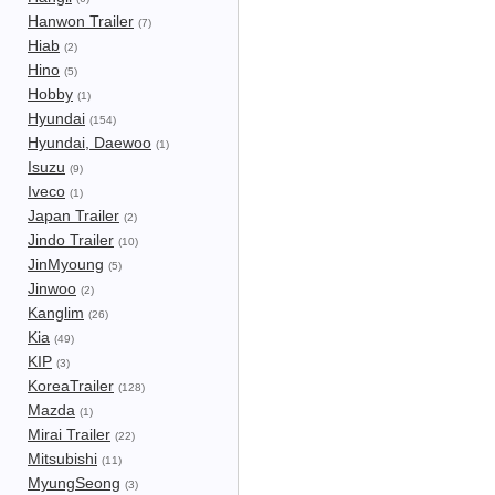
Hanwon Trailer
(7)
Hiab
(2)
Hino
(5)
Hobby
(1)
Hyundai
(154)
Hyundai, Daewoo
(1)
Isuzu
(9)
Iveco
(1)
Japan Trailer
(2)
Jindo Trailer
(10)
JinMyoung
(5)
Jinwoo
(2)
Kanglim
(26)
Kia
(49)
KIP
(3)
KoreaTrailer
(128)
Mazda
(1)
Mirai Trailer
(22)
Mitsubishi
(11)
MyungSeong
(3)