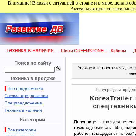
Внимание! В связи с ситуацией в стране и в мире, цена в об
Актуальная цена согласовывает
Продажа японских и корей
Цена на грузовые полу пр
Японии. Полуприцепы купить
Техника в наличии
Шины GREENSTONE
Кабины
Д
Поиск по сайту
Уважаемые посетители, не в
пожа
Техника в продаже
Все предложения
Полуприцепы, предл
Свежие предложения
KoreaTrailer
Спецпредложения
спецтехники
Техника в наличии
Категории
Полуприцеп - трал для перево
грузоподъемность - 55 т, шири
Все категории
рабочей площадки от "клюва" д