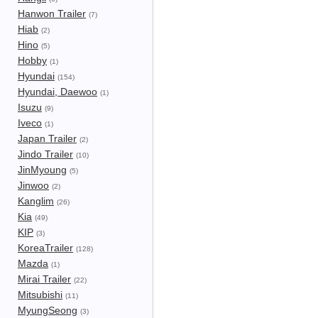
Hanwon Trailer
(7)
Hiab
(2)
Hino
(5)
Hobby
(1)
Hyundai
(154)
Hyundai, Daewoo
(1)
Isuzu
(9)
Iveco
(1)
Japan Trailer
(2)
Jindo Trailer
(10)
JinMyoung
(5)
Jinwoo
(2)
Kanglim
(26)
Kia
(49)
KIP
(3)
KoreaTrailer
(128)
Mazda
(1)
Mirai Trailer
(22)
Mitsubishi
(11)
MyungSeong
(3)