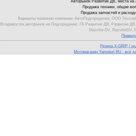
Авторынок Развитие ДВ, места на ав
Продажа техники, общие вопро
Продажа запчастей и расходник
Варианты названия компании: АвтоПодгороденка, ООО Техснаб
Владивосток,авторынок на Подгороденке, ГК Развитие ДВ, Развитие ДВ,
Razvitie-DV, RazvitieDV,
Правил
Резина X-GRIP | э
Мотомагазин Yamotori.RU - всё д