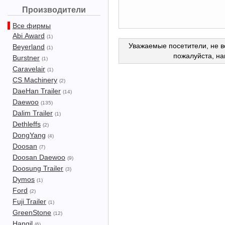
Производители
Все фирмы
Abi Award
(1)
Уважаемые посетители, не в
Beyerland
(1)
пожалуйста, н
Burstner
(1)
Caravelair
(1)
CS Machinery
(2)
DaeHan Trailer
(14)
Daewoo
(135)
Dalim Trailer
(1)
Dethleffs
(2)
DongYang
(4)
Doosan
(7)
Doosan Daewoo
(9)
Doosung Trailer
(3)
Dymos
(1)
Ford
(2)
Fuji Trailer
(1)
GreenStone
(12)
Hangil
(6)