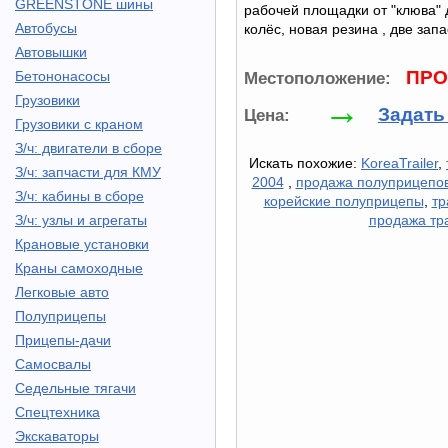
GREENSTONE шины
рабочей площадки от "клюва" д
Автобусы
колёс, новая резина , две запа
Автовышки
ПРО
Бетононасосы
Местоположение:
→
Грузовики
Задать
Цена:
Грузовики с краном
З/ч: двигатели в сборе
Искать похожие:
KoreaTrailer
,
З/ч: запчасти для КМУ
2004
,
продажа полуприцепо
З/ч: кабины в сборе
корейские полуприцепы
,
тр
З/ч: узлы и агрегаты
продажа тр
Крановые установки
Краны самоходные
Легковые авто
Полуприцепы
Прицепы-дачи
Самосвалы
Седельные тягачи
Спецтехника
Экскаваторы