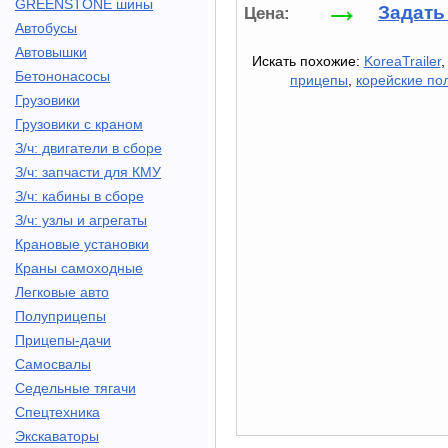
→
GREENSTONE шины
Задать
Цена:
Автобусы
Автовышки
Искать похожие:
KoreaTrailer
Бетононасосы
прицепы
,
корейские по
Грузовики
Грузовики с краном
З/ч: двигатели в сборе
З/ч: запчасти для КМУ
З/ч: кабины в сборе
З/ч: узлы и агрегаты
Крановые установки
Краны самоходные
Легковые авто
Полуприцепы
Прицепы-дачи
Самосвалы
Седельные тягачи
Спецтехника
Экскаваторы