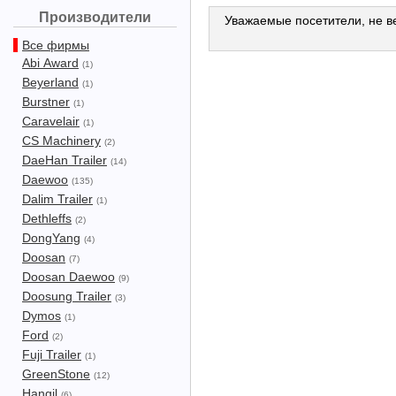
Производители
Уважаемые посетители, не ве
Все фирмы
Abi Award
(1)
Beyerland
(1)
Burstner
(1)
Caravelair
(1)
CS Machinery
(2)
DaeHan Trailer
(14)
Daewoo
(135)
Dalim Trailer
(1)
Dethleffs
(2)
DongYang
(4)
Doosan
(7)
Doosan Daewoo
(9)
Doosung Trailer
(3)
Dymos
(1)
Ford
(2)
Fuji Trailer
(1)
GreenStone
(12)
Hangil
(6)