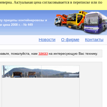
 неверна. Актуальная цена согласовывается в переписке или по
олу прицепы контейнеровозы и
 цена 2008 г. - № 449
Новости
О фирме
Контакты
заказ
равьте, пожалуйста, нам
на интересующую Вас технику.