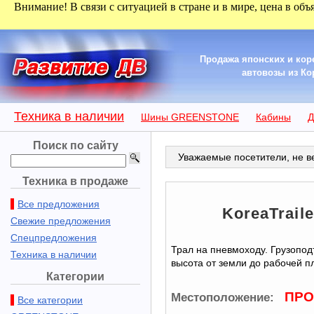
Внимание! В связи с ситуацией в стране и в мире, цена в объ
Продажа японских и кор
автовозы из Кор
Техника в наличии
Шины GREENSTONE
Кабины
Д
Поиск по сайту
Уважаемые посетители, не ве
Техника в продаже
Все предложения
KoreaTrail
Свежие предложения
Спецпредложения
Трал на пневмоходу. Грузоподъ
Техника в наличии
высота от земли до рабочей пл
Категории
ПРО
Местоположение:
Все категории