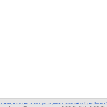
а авто-, мото-, спецтехники, расходников и запчастей из Кореи, Китая и 