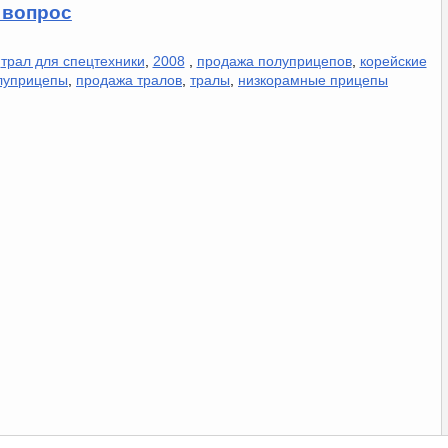
 вопрос
,
трал для спецтехники
,
2008
,
продажа полуприцепов
,
корейские
луприцепы
,
продажа тралов
,
тралы
,
низкорамные прицепы