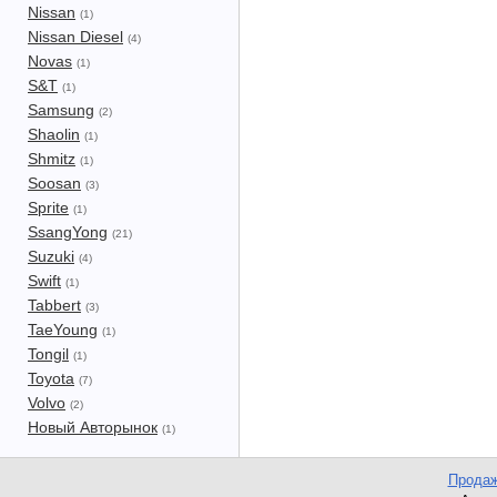
Nissan
(1)
Nissan Diesel
(4)
Novas
(1)
S&T
(1)
Samsung
(2)
Shaolin
(1)
Shmitz
(1)
Soosan
(3)
Sprite
(1)
SsangYong
(21)
Suzuki
(4)
Swift
(1)
Tabbert
(3)
TaeYoung
(1)
Tongil
(1)
Toyota
(7)
Volvo
(2)
Новый Авторынок
(1)
Продаж