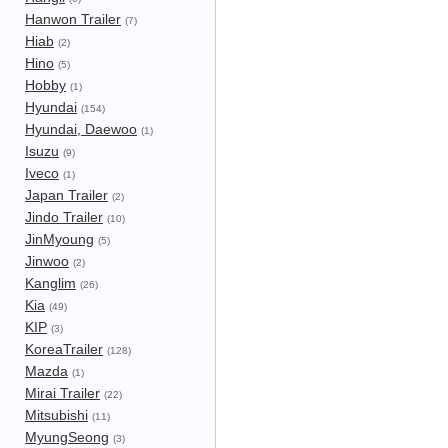
Hanwon Trailer
(7)
Hiab
(2)
Hino
(5)
Hobby
(1)
Hyundai
(154)
Hyundai, Daewoo
(1)
Isuzu
(9)
Iveco
(1)
Japan Trailer
(2)
Jindo Trailer
(10)
JinMyoung
(5)
Jinwoo
(2)
Kanglim
(26)
Kia
(49)
KIP
(3)
KoreaTrailer
(128)
Mazda
(1)
Mirai Trailer
(22)
Mitsubishi
(11)
MyungSeong
(3)