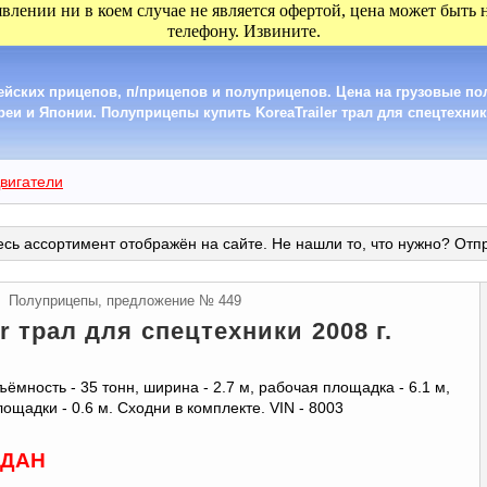
явлении ни в коем случае не является офертой, цена может быть
телефону. Извините.
ейских прицепов, п/прицепов и полуприцепов. Цена на грузовые п
еи и Японии. Полуприцепы купить KoreaTrailer трал для спецтехники
вигатели
сь ассортимент отображён на сайте. Не нашли то, что нужно? Отп
Полуприцепы, предложение № 449
er трал для спецтехники 2008 г.
ёмность - 35 тонн, ширина - 2.7 м, рабочая площадка - 6.1 м,
ощадки - 0.6 м. Сходни в комплекте. VIN - 8003
ДАН