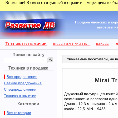
Внимание! В связи с ситуацией в стране и в мире, цена в объ
Продажа японских и кор
автовозы из 
Техника в наличии
Шины GREENSTONE
Кабины
Д
Поиск по сайту
Уважаемые посетители, не ве
Техника в продаже
Все предложения
Mirai Tr
Свежие предложения
Спецпредложения
Двухосный полуприцеп-контей
Техника в наличии
возможностью перевозки одно
Категории
Длина - 12.3 м, ширина - 2.4 
колёс - 22,5. VIN – 9438
Все категории