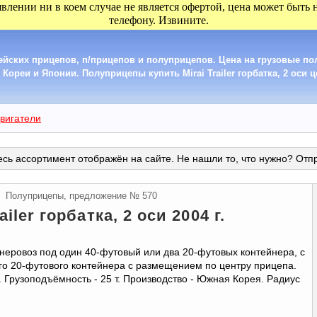
явлении ни в коем случае не является офертой, цена может быть
телефону. Извините.
ейских прицепов, п/прицепов и полуприцепов. Цена на грузовые п
Кореи и Японии. Полуприцепы купить Mirai Trailer горбатка, 2 оси це
вигатели
сь ассортимент отображён на сайте. Не нашли то, что нужно? Отп
Полуприцепы, предложение № 570
ailer горбатка, 2 оси 2004 г.
неровоз под один 40-футовый или два 20-футовых контейнера, с
го 20-футового контейнера с размещением по центру прицепа.
м. Грузоподъёмность - 25 т. Производство - Южная Корея. Радиус