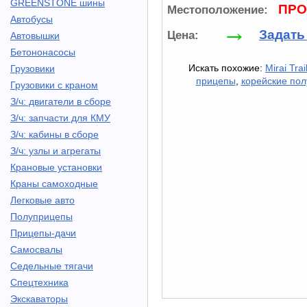
GREENSTONE шины
ПРО
Местоположение:
Автобусы
→
Задать
Цена:
Автовышки
Бетононасосы
Искать похожие:
Mirai Trai
Грузовики
прицепы
,
корейские по
Грузовики с краном
З/ч: двигатели в сборе
З/ч: запчасти для КМУ
З/ч: кабины в сборе
З/ч: узлы и агрегаты
Крановые установки
Краны самоходные
Легковые авто
Полуприцепы
Прицепы-дачи
Самосвалы
Седельные тягачи
Спецтехника
Экскаваторы