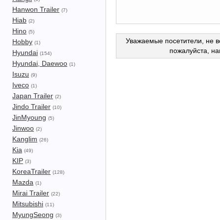
Hanwon Trailer
(7)
Hiab
(2)
Hino
(5)
Уважаемые посетители, не в
Hobby
(1)
пожалуйста, н
Hyundai
(154)
Hyundai, Daewoo
(1)
Isuzu
(9)
Iveco
(1)
Japan Trailer
(2)
Jindo Trailer
(10)
JinMyoung
(5)
Jinwoo
(2)
Kanglim
(26)
Kia
(49)
KIP
(3)
KoreaTrailer
(128)
Mazda
(1)
Mirai Trailer
(22)
Mitsubishi
(11)
MyungSeong
(3)