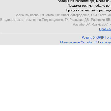
Авторынок Развитие ДВ, места на ав
Продажа техники, общие вопро
Продажа запчастей и расходник
Варианты названия компании: АвтоПодгороденка, ООО Техснаб
Владивосток,авторынок на Подгороденке, ГК Развитие ДВ, Развитие ДВ,
Razvitie-DV, RazvitieDV,
Правил
Резина X-GRIP | э
Мотомагазин Yamotori.RU - всё д