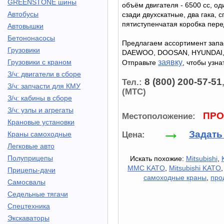
GREENSTONE шины
объём двигателя - 6500 сс, о
Автобусы
сзади двухскатные, два гака, с
пятиступенчатая коробка пере
Автовышки
Бетононасосы
Предлагаем ассортимент запа
Грузовики
DAEWOO, DOOSAN, HYUNDAI,
Грузовики с краном
заявку
Отправьте
, чтобы узна
З/ч: двигатели в сборе
8 (800) 200-57-51
Тел.:
З/ч: запчасти для КМУ
(МТС)
З/ч: кабины в сборе
З/ч: узлы и агрегаты
ПРО
Местоположение:
Крановые установки
→
Задать
Цена:
Краны самоходные
Легковые авто
Полуприцепы
Искать похожие:
Mitsubishi
,
MMC KATO
,
Mitsubishi KATO
Прицепы-дачи
самоходные краны
,
про
Самосвалы
Седельные тягачи
Спецтехника
Экскаваторы