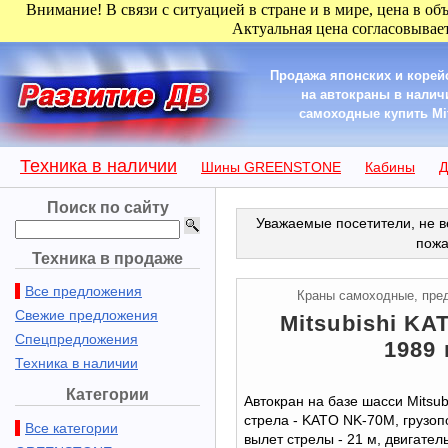
Внимание! В связи с ситуацией в стране и в мире, цена в об
Актуальная цена согласовывает
Продажа японских и корей
на автокраны в наличи
самоходные купить Mit
Техника в наличии
Шины GREENSTONE
Кабины
Д
Поиск по сайту
Уважаемые посетители, не в
пожа
Техника в продаже
Все предложения
Краны самоходные, пре
Свежие предложения
Mitsubishi KA
Спецпредложения
1989 
Техника в наличии
Категории
Автокран на базе шасси Mitsub
стрела - KATO NK-70M, грузопо
Все категории
вылет стрелы - 21 м, двигатель