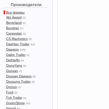
Производители
Все фирмы
Abi Award
(1)
Beyerland
(1)
Burstner
(1)
Caravelair
(1)
CS Machinery
(2)
DaeHan Trailer
(14)
Daewoo
(135)
Dalim Trailer
(1)
Dethleffs
(2)
DongYang
(4)
Doosan
(7)
Doosan Daewoo
(9)
Doosung Trailer
(3)
Dymos
(1)
Ford
(2)
Fuji Trailer
(1)
GreenStone
(12)
Hangil
(6)