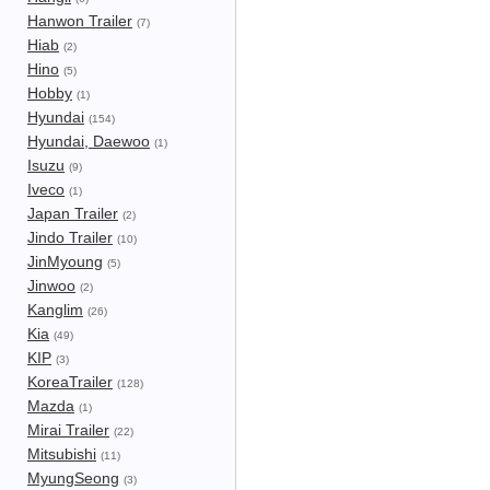
Hanwon Trailer
(7)
Hiab
(2)
Hino
(5)
Hobby
(1)
Hyundai
(154)
Hyundai, Daewoo
(1)
Isuzu
(9)
Iveco
(1)
Japan Trailer
(2)
Jindo Trailer
(10)
JinMyoung
(5)
Jinwoo
(2)
Kanglim
(26)
Kia
(49)
KIP
(3)
KoreaTrailer
(128)
Mazda
(1)
Mirai Trailer
(22)
Mitsubishi
(11)
MyungSeong
(3)