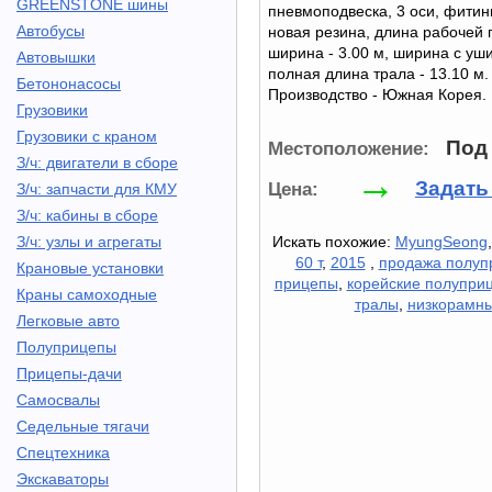
GREENSTONE шины
пневмоподвеска, 3 оси, фитин
Автобусы
новая резина, длина рабочей 
ширина - 3.00 м, ширина с уши
Автовышки
полная длина трала - 13.10 м.
Бетононасосы
Производство - Южная Корея.
Грузовики
Грузовики с краном
Под 
Местоположение:
З/ч: двигатели в сборе
→
Задать
Цена:
З/ч: запчасти для КМУ
З/ч: кабины в сборе
З/ч: узлы и агрегаты
Искать похожие:
MyungSeong
60 т
,
2015
,
продажа полуп
Крановые установки
прицепы
,
корейские полупри
Краны самоходные
тралы
,
низкорамн
Легковые авто
Полуприцепы
Прицепы-дачи
Самосвалы
Седельные тягачи
Спецтехника
Экскаваторы