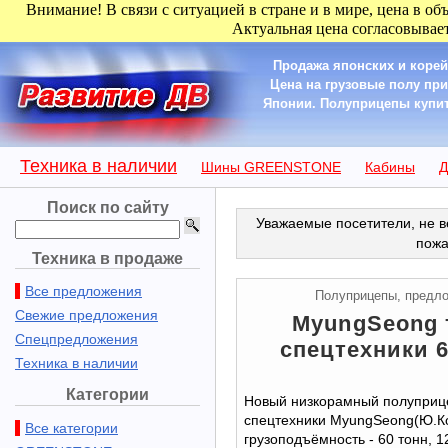
Внимание! В связи с ситуацией в стране и в мире, цена в об
Актуальная цена согласовывает
Продажа японских и корей
Цена на грузовые полу пр
Японии. Полуприцепы купит
Техника в наличии
Шины GREENSTONE
Кабины
Д
Поиск по сайту
Уважаемые посетители, не в
пожа
Техника в продаже
Все предложения
Полуприцепы, предл
Свежие предложения
MyungSeong 
Спецпредложения
спецтехники 60
Техника в наличии
Категории
Новый низкорамный полуприце
спецтехники MyungSeong(Ю.К
Все категории
грузоподъёмность - 60 тонн, 1