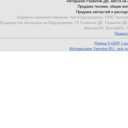
Авторынок Развитие ДВ, места на ав
Продажа техники, общие вопро
Продажа запчастей и расходник
Варианты названия компании: АвтоПодгороденка, ООО Техснаб
Владивосток,авторынок на Подгороденке, ГК Развитие ДВ, Развитие ДВ,
Razvitie-DV, RazvitieDV,
Правил
Резина X-GRIP | э
Мотомагазин Yamotori.RU - всё д