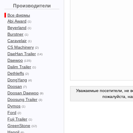
Производители
Все фирмы
Abi Award
(1)
Beyerland
(1)
Burstner
(1)
Caravelair
(1)
CS Machinery
(2)
DaeHan Trailer
(14)
Daewoo
(135)
Dalim Trailer
(1)
Dethleffs
(2)
DongYang
(4)
Doosan
(7)
Уважаемые посетители, не в
Doosan Daewoo
(9)
пожалуйста, н
Doosung Trailer
(3)
Dymos
(1)
Ford
(2)
Fuji Trailer
(1)
GreenStone
(12)
Hangil
(6)