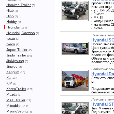
пробег 88000 
Hanwon Trailer
(7)
Комплектация
Hiab
• 2.5 ТУРБО 
(2)
• 9 мест
Hino
(5)
• МКПП
• кондиционер
Hobby
(1)
• магнитола 
Hyundai
(154)
• литье
Hyundai, Daewoo
(1)
Легковые авт
Isuzu
(9)
Hyundai SO
Iveco
Пробег, тыс.км
(1)
Цвет кузова:б
Japan Trailer
(2)
Трансмиссия:
Колесная фо
Jindo Trailer
(10)
Объем двигате
JinMyoung
(5)
Количество дв
Jinwoo
(2)
Бетононасосы
Kanglim
(26)
Hyundai Da
Kia
Автобетононас
(49)
м.
KIP
(3)
KoreaTrailer
Предлагаем а
(128)
бетононасосов
Mazda
(1)
Легковые авт
Mirai Trailer
(22)
Hyundai ST
Mitsubishi
(11)
Тип: Мини-вэн
MyungSeong
Год выпуска: 
(3)