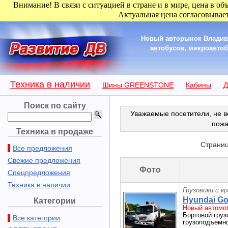
Внимание! В связи с ситуацией в стране и в мире, цена в об
Актуальная цена согласовывает
Новый авторынок Владиво
автобусов, микроавтобу
Техника в наличии
Шины GREENSTONE
Кабины
Д
Поиск по сайту
Уважаемые посетители, не в
пожа
Техника в продаже
Страни
Все предложения
Свежие предложения
Фото
Спецпредложения
Техника в наличии
Грузовики с к
Hyundai Gol
Категории
Новый автомоб
Бортовой груз
Все категории
грузоподъемно