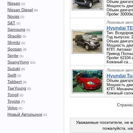
Объем двигате
Nissan
(1)
Мощность двиг
Nissan Diesel
Объем двигате
(4)
Пробег 30000
Novas
(1)
Легковые авт
S&T
(1)
Hyundai T
Samsung
(2)
Тип: Вседоро
Shaolin
(1)
Год выпуска: 
Объем двигате
Shmitz
(1)
Мощность двиг
Soosan
КПП: Автомат
(3)
Привод Полны
Sprite
(1)
Пробег 62104 
SsangYong
Кожаный са...
(21)
Suzuki
(4)
Легковые авт
Swift
Hyundai Tus
(1)
Объем двигате
Tabbert
(3)
Мощность двиг
TaeYoung
КПП: Механич
(1)
Кожаный сало
Tongil
(1)
Toyota
(7)
Страни
Volvo
(2)
Новый Авторынок
(1)
Уважаемые посетители, не в
пожалуйста, н