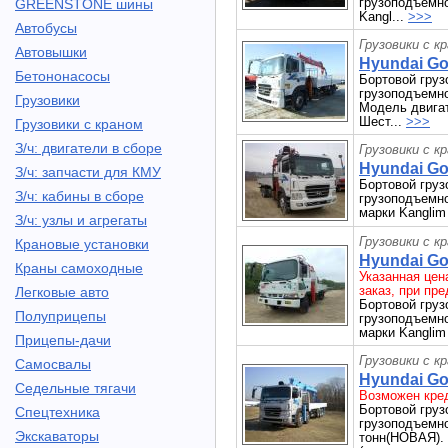
грузоподъемно
GREENSTONE шины
Kangl...
>>>
Автобусы
Грузовики с к
Автовышки
Hyundai Gol
Бетононасосы
Бортовой груз
грузоподъемнос
Грузовики
Модель двигат
Шест...
>>>
Грузовики с краном
З/ч: двигатели в сборе
Грузовики с к
Hyundai Gol
З/ч: запчасти для КМУ
Бортовой груз
З/ч: кабины в сборе
грузоподъемнос
марки Kanglim 
З/ч: узлы и агрегаты
Грузовики с к
Крановые установки
Hyundai Gol
Краны самоходные
Указанная цен
заказ, при пр
Легковые авто
Бортовой груз
Полуприцепы
грузоподъемнос
марки Kanglim 
Прицепы-дачи
Грузовики с к
Самосвалы
Hyundai Gol
Седельные тягачи
Возможен кред
Бортовой груз
Спецтехника
грузоподъемнос
Экскаваторы
тонн(НОВАЯ). 