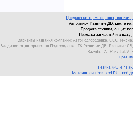
Продажа авто-, мото-, спецтехники, 
Авторынок Развитие ДВ, места на ав
Продажа техники, общие вопро
Продажа запчастей и расходник
Варианты названия компании: АвтоПодгороденка, ООО Техснаб
Владивосток,авторынок на Подгороденке, ГК Развитие ДВ, Развитие ДВ,
Razvitie-DV, RazvitieDV,
Правил
Резина X-GRIP | э
Мотомагазин Yamotori.RU - всё д