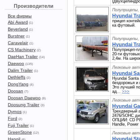
(двухцилиндро
Производители
Полуприцепы,
Hyundai Trai
Все фирмы
прицеп контей
Abi Award
(1)
ка футовый.
Beyerland
(1)
Burstner
(1)
Полуприцепы,
Caravelair
(1)
Hyundai Trai
CS Machinery
Полуприцеп-пл
(2)
20-ти футовых
DaeHan Trailer
(14)
2,4м. На широ
Daewoo
(135)
Легковые авт
Dalim Trailer
(1)
Hyundai San
Dethleffs
(2)
Hyundai Santa
бездорожья и
DongYang
(4)
Это лучший п
Doosan
ад...
>>>
(7)
Doosan Daewoo
(9)
Легковые авт
Doosung Trailer
(3)
Hyundai Gal
Трехдверный а
Dymos
(1)
2476/SOHC ди
Ford
(2)
ОПЦИИ: CD Pla
Handle, Power 
Fuji Trailer
(1)
GreenStone
Легковые авт
(12)
Hyundai Sta
Hangil
(6)