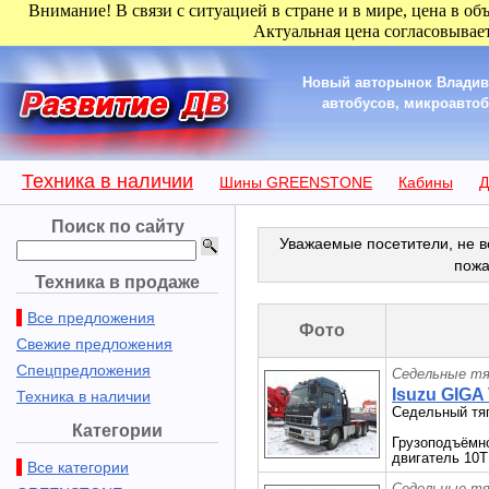
Внимание! В связи с ситуацией в стране и в мире, цена в об
Актуальная цена согласовывает
Новый авторынок Владиво
автобусов, микроавтобу
Техника в наличии
Шины GREENSTONE
Кабины
Д
Поиск по сайту
Уважаемые посетители, не в
пожа
Техника в продаже
Все предложения
Фото
Свежие предложения
Спецпредложения
Седельные тя
Isuzu GIGA 
Техника в наличии
Седельный тяг
Категории
Грузоподъёмнос
двигатель 10T
Все категории
Седельные тя