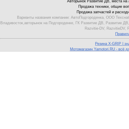
Авторынок Развитие ДВ, места на ав
Продажа техники, общие вопро
Продажа запчастей и расходник
Варианты названия компании: АвтоПодгороденка, ООО Техснаб
Владивосток,авторынок на Подгороденке, ГК Развитие ДВ, Развитие ДВ,
Razvitie-DV, RazvitieDV,
Правил
Резина X-GRIP | э
Мотомагазин Yamotori.RU - всё д