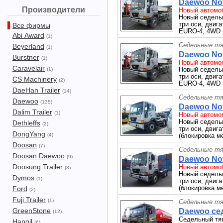
Daewoo Nov
Производители
Новый автомоб
Новый седель
три оси, двига
Все фирмы
EURO-4, 4WD 
Abi Award
(1)
Седельные тя
Beyerland
(1)
Daewoo Nov
Burstner
(1)
Новый автомоб
Caravelair
Новый седель
(1)
три оси, двига
CS Machinery
(2)
EURO-4, 4WD 
DaeHan Trailer
(14)
Седельные тя
Daewoo
(135)
Daewoo Nov
Dalim Trailer
(1)
Новый автомоб
Новый седель
Dethleffs
(2)
три оси, двиг
DongYang
(4)
(блокировка м
Doosan
(7)
Седельные тя
Doosan Daewoo
(9)
Daewoo Nov
Doosung Trailer
Новый автомоб
(3)
Новый седель
Dymos
(1)
три оси, двиг
(блокировка м
Ford
(2)
Fuji Trailer
(1)
Седельные тя
GreenStone
Daewoo сед
(12)
Седельный тя
Hangil
(6)