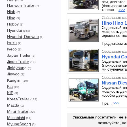
оси, двигател
Hanwon Trailer
(блокировка 
(7)
тележк...
>>>
Hiab
(2)
Hino
Седельные тя
(5)
Hino Hino 1
Hobby
(1)
Седельный тяг
Hyundai
(154)
мощность двига
идеальное тех
Hyundai, Daewoo
(1)
Isuzu
Предлагаем ас
(9)
Iveco
(1)
Седельные тя
Japan Trailer
(2)
Hyundai Gol
Jindo Trailer
Седельный тяг
(10)
блокировка м
JinMyoung
(5)
ми ступенчата
Jinwoo
(2)
Седельные тя
Kanglim
(26)
Nissan Diese
Kia
(49)
Седельный тяг
мощность двига
KIP
(3)
коробка двена
KoreaTrailer
(128)
Пре...
>>>
Mazda
(1)
Mirai Trailer
(22)
Уважаемые посетители, не в
Mitsubishi
(11)
пожалуйста, н
MyungSeong
(3)