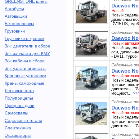
GREENSTONE шины
Daewoo Nov
Автобусы
Новый.
Новый седель
Автовышки
дизельный вос
Бетононасосы
DV15TIS, турбо
Грузовики
Седельные тя
Daewoo Nov
Грузовики с краном
Новый автомоб
З/ч: двигатели в сборе
Новый седель
оси, дизельны
З/ч: запчасти для КМУ
- DV11, турбо,
З/ч: кабины в сборе
Седельные тя
З/ч: узлы и агрегаты
Daewoo Nov
Крановые установки
Новый автомоб
Новый седель
Краны самоходные
три оси, шест
двигатель - DV
Легковые авто
мощност...
>>
Полуприцепы
Седельные тя
Прицепы-дачи
Daewoo Nov
Самосвалы
Новый автомоб
Новый седель
Седельные тягачи
три оси, дизе
двигатель - DV
Спецтехника
Седельные тя
Экскаваторы