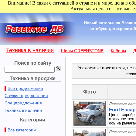
Внимание! В связи с ситуацией в стране и в мире, цена в об
Актуальная цена согласовывает
Новый авторынок Владиво
автобусов, микроавтобу
Техника в наличии
Шины GREENSTONE
Кабины
Д
Поиск по сайту
Уважаемые посетители, не в
пожа
Техника в продаже
Все предложения
Фото
Свежие предложения
Спецпредложения
Легковые авт
Ford Escape
Техника в наличии
Цвет - серебро
отличное техн
Категории
ось на рычага
Все категории
Легковые авт