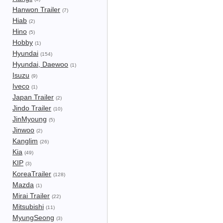
Hanwon Trailer
(7)
Hiab
(2)
Hino
(5)
Hobby
(1)
Hyundai
(154)
Hyundai, Daewoo
(1)
Isuzu
(9)
Iveco
(1)
Japan Trailer
(2)
Jindo Trailer
(10)
JinMyoung
(5)
Jinwoo
(2)
Kanglim
(26)
Kia
(49)
KIP
(3)
KoreaTrailer
(128)
Mazda
(1)
Mirai Trailer
(22)
Mitsubishi
(11)
MyungSeong
(3)