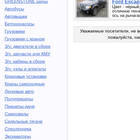
GREENSTONE шины
Ford Escape
Цвет - чёрный,
Автобусы
отличное техн
ось на рычагах
Автовышки
Бетононасосы
Уважаемые посетители, не в
Грузовики
пожалуйста, н
Грузовики с краном
З/ч: двигатели в сборе
З/ч: запчасти для КМУ
З/ч: кабины в сборе
З/ч: узлы и агрегаты
Крановые установки
Краны самоходные
Легковые авто
Полуприцепы
Прицепы-дачи
Самосвалы
Седельные тягачи
Спецтехника
Экскаваторы