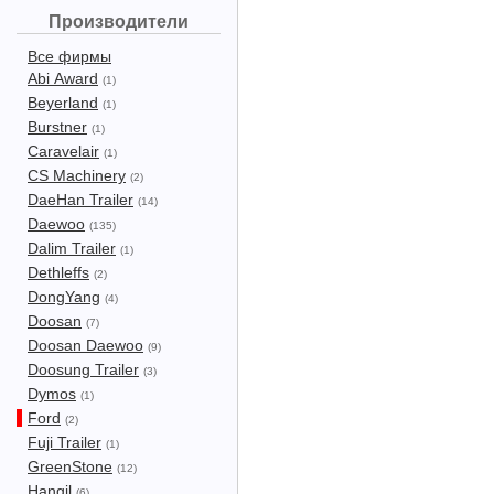
Производители
Все фирмы
Abi Award
(1)
Beyerland
(1)
Burstner
(1)
Caravelair
(1)
CS Machinery
(2)
DaeHan Trailer
(14)
Daewoo
(135)
Dalim Trailer
(1)
Dethleffs
(2)
DongYang
(4)
Doosan
(7)
Doosan Daewoo
(9)
Doosung Trailer
(3)
Dymos
(1)
Ford
(2)
Fuji Trailer
(1)
GreenStone
(12)
Hangil
(6)