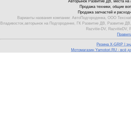
Авторынок Развитие ДВ, места на ав
Продажа техники, общие вопро
Продажа запчастей и расходник
Варианты названия компании: АвтоПодгороденка, ООО Техснаб
Владивосток,авторынок на Подгороденке, ГК Развитие ДВ, Развитие ДВ,
Razvitie-DV, RazvitieDV,
Правил
Резина X-GRIP | э
Мотомагазин Yamotori.RU - всё д