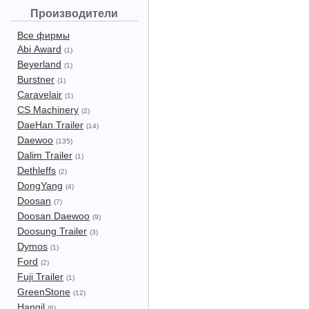
Производители
Все фирмы
Abi Award
(1)
Beyerland
(1)
Burstner
(1)
Caravelair
(1)
CS Machinery
(2)
DaeHan Trailer
(14)
Daewoo
(135)
Dalim Trailer
(1)
Dethleffs
(2)
DongYang
(4)
Doosan
(7)
Doosan Daewoo
(9)
Doosung Trailer
(3)
Dymos
(1)
Ford
(2)
Fuji Trailer
(1)
GreenStone
(12)
Hangil
(6)