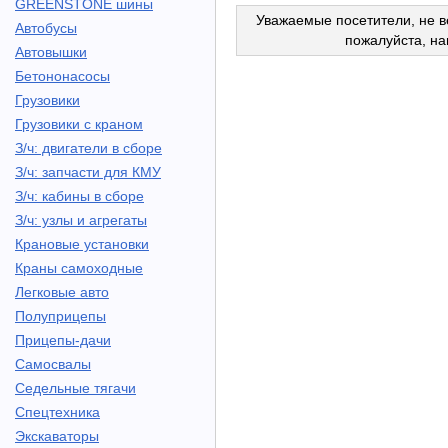
GREENSTONE шины
Уважаемые посетители, не в
Автобусы
пожалуйста, н
Автовышки
Бетононасосы
Грузовики
Грузовики с краном
З/ч: двигатели в сборе
З/ч: запчасти для КМУ
З/ч: кабины в сборе
З/ч: узлы и агрегаты
Крановые установки
Краны самоходные
Легковые авто
Полуприцепы
Прицепы-дачи
Самосвалы
Седельные тягачи
Спецтехника
Экскаваторы