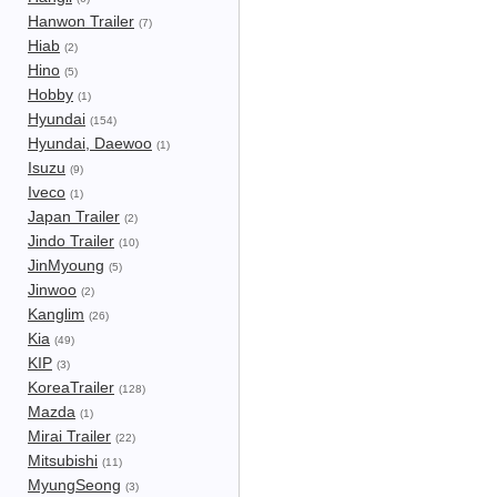
Hanwon Trailer
(7)
Hiab
(2)
Hino
(5)
Hobby
(1)
Hyundai
(154)
Hyundai, Daewoo
(1)
Isuzu
(9)
Iveco
(1)
Japan Trailer
(2)
Jindo Trailer
(10)
JinMyoung
(5)
Jinwoo
(2)
Kanglim
(26)
Kia
(49)
KIP
(3)
KoreaTrailer
(128)
Mazda
(1)
Mirai Trailer
(22)
Mitsubishi
(11)
MyungSeong
(3)