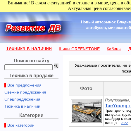
Внимание! В связи с ситуацией в стране и в мире, цена в об
Актуальная цена согласовывает
Новый авторынок Владиво
автобусов, микроавтобу
Техника в наличии
Шины GREENSTONE
Кабины
Д
Поиск по сайту
Уважаемые посетители, не в
пожа
Техника в продаже
Все предложения
Фото
Свежие предложения
Спецпредложения
Полуприцепы,
TaeYoung т
Техника в наличии
Трал для спец
выпуска, груз
Категории
слайдер с во
площа...
>>>
Все категории