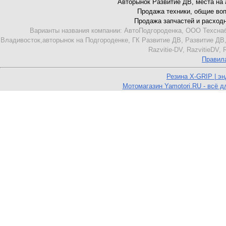
Авторынок Развитие ДВ, места на ав
Продажа техники, общие вопро
Продажа запчастей и расходник
Варианты названия компании: АвтоПодгороденка, ООО Техснаб
Владивосток,авторынок на Подгороденке, ГК Развитие ДВ, Развитие ДВ,
Razvitie-DV, RazvitieDV,
Правил
Резина X-GRIP | э
Мотомагазин Yamotori.RU - всё д